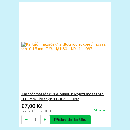
Kartáč "mazáček" s dlouhou rukojetí mosaz vln.
0.15 mm Třířadý b80 - KR1111097
67,00 Kč
Skladem
55,37 Kč
bez DPH
Přidat do košíku