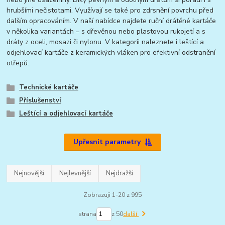
hrubšími nečistotami. Využívají se také pro zdrsnění povrchu před
dalším opracováním. V naší nabídce najdete ruční drátěné kartáče
v několika variantách – s dřevěnou nebo plastovou rukojetí a s
dráty z oceli, mosazi či nylonu. V kategorii naleznete i leštící a
odjehlovací kartáče z keramických vláken pro efektivní odstranění
otřepů.
Technické kartáče
Příslušenství
Leštící a odjehlovací kartáče
Upřesnit parametry
Nejnovější
Nejlevnější
Nejdražší
Zobrazuji 1-20 z 995
strana
z 50
další