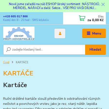
Nově jsme zařadili na náš ESHOP široký sortiment : NÁSTROJŮ,
MĚŘIDEL, NÁŘADÍ a další. Sekce... VŠE PRO VAŠI DÍLNU...
0
ks
+420 605 017 866
za
0,00 Kč
Každý den 8 - 20 hod - SMS kdykoliv
Menu
Hledat
Úvod
KARTÁČE
KARTÁČE
Kartáče
Ruční drátěné kartáče slouží především k odstraňování různých
nečistot a povrchových vrstev, jako je rez, starý nátěr, lepidla
nebo jiné usazeniny. Díky pevným a odolným drátům si poradí i s