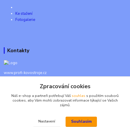
Ke stažení
Fotogalerie
Kontakty
www.profi-kovostroje.cz
Zpracování cookies
+420 605 017 866
Každý den 8 - 20 hod - SMS kdykoliv
Náš e-shop a partneři potřebují Váš
souhlas
s použitím souborů
cookies, aby Vám mohli zobrazovat informace týkající se Vašich
info@profi-kovostroje.cz
zájmů.
Souhlasím
Nastavení