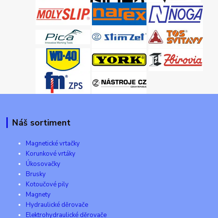
Náš sortiment
Magnetické vrtačky
Korunkové vrtáky
Úkosovačky
Brusky
Kotoučové pily
Magnety
Hydraulické děrovače
Elektrohydraulické děrovače