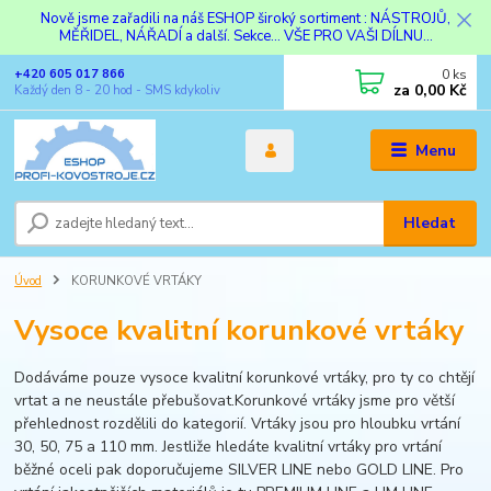
Nově jsme zařadili na náš ESHOP široký sortiment : NÁSTROJŮ,
MĚŘIDEL, NÁŘADÍ a další. Sekce... VŠE PRO VAŠI DÍLNU...
0
ks
+420 605 017 866
za
0,00 Kč
Každý den 8 - 20 hod - SMS kdykoliv
Menu
Hledat
Úvod
KORUNKOVÉ VRTÁKY
Vysoce kvalitní korunkové vrtáky
Dodáváme pouze vysoce kvalitní korunkové vrtáky, pro ty co chtějí
vrtat a ne neustále přebušovat.Korunkové vrtáky jsme pro větší
přehlednost rozdělili do kategorií. Vrtáky jsou pro hloubku vrtání
30, 50, 75 a 110 mm. Jestliže hledáte kvalitní vrtáky pro vrtání
běžné oceli pak doporučujeme SILVER LINE nebo GOLD LINE. Pro