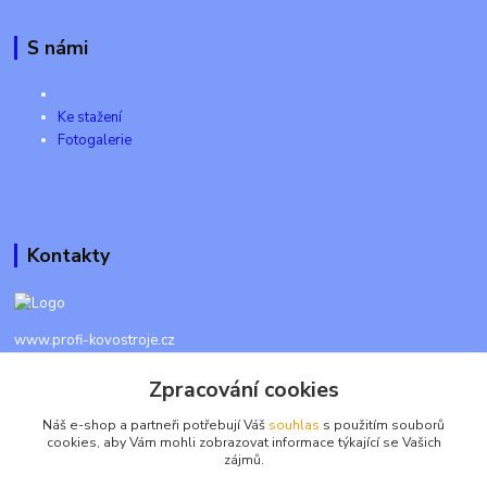
S námi
Ke stažení
Fotogalerie
Kontakty
www.profi-kovostroje.cz
Zpracování cookies
+420 605 017 866
Každý den 8 - 20 hod - SMS kdykoliv
Náš e-shop a partneři potřebují Váš
souhlas
s použitím souborů
cookies, aby Vám mohli zobrazovat informace týkající se Vašich
info@profi-kovostroje.cz
zájmů.