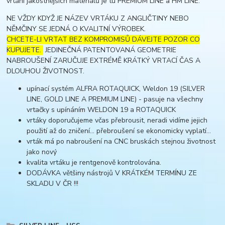
vrtání jakostnějších materiálů je tu PREMIUM LINE a HM LINE.
NE VŽDY KDYŽ JE NÁZEV VRTÁKU Z ANGLIČTINY NEBO
NĚMČINY SE JEDNÁ O KVALITNÍ VÝROBEK.
CHCETE-LI VRTAT BEZ KOMPROMISŮ DÁVEJTE POZOR CO
KUPUJETE.
JEDINEČNÁ PATENTOVANÁ GEOMETRIE
NABROUŠENÍ ZARUČUJE EXTRÉMĚ KRÁTKÝ VRTACÍ ČAS A
DLOUHOU ŽIVOTNOST.
upínací systém ALFRA ROTAQUICK, Weldon 19 (SILVER
LINE, GOLD LINE A PREMIUM LINE) - pasuje na všechny
vrtačky s upínáním WELDON 19 a ROTAQUICK
vrtáky doporučujeme včas přebrousit, neradi vidíme jejich
použití až do zničení... přebroušení se ekonomicky vyplatí...
vrták má po nabroušení na CNC bruskách stejnou životnost
jako nový
kvalita vrtáku je rentgenově kontrolována.
DODÁVKA většiny nástrojů V KRÁTKÉM TERMÍNU ZE
SKLADU V ČR !!!