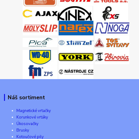
Náš sortiment
Magnetické vrtačky
Korunkové vrtáky
Úkosovačky
Brusky
Kotoučové pily