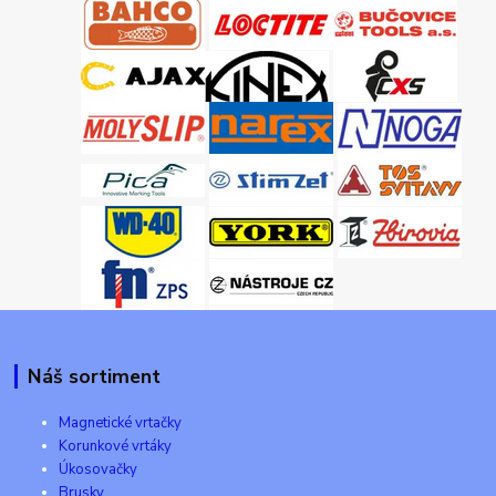
Náš sortiment
Magnetické vrtačky
Korunkové vrtáky
Úkosovačky
Brusky