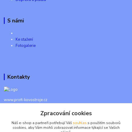
S námi
Ke stažení
Fotogalerie
Kontakty
www.profi-kovostroje.cz
Zpracování cookies
+420 605 017 866
Každý den 8 - 20 hod - SMS kdykoliv
Náš e-shop a partneři potřebují Váš
souhlas
s použitím souborů
cookies, aby Vám mohli zobrazovat informace týkající se Vašich
info@profi-kovostroje.cz