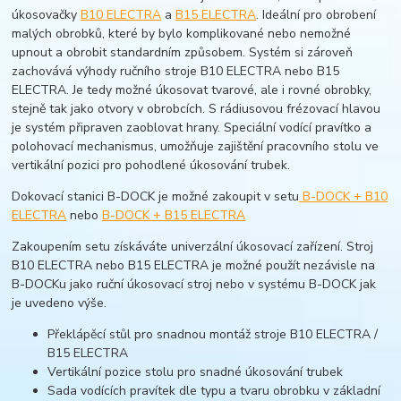
úkosovačky
B10 ELECTRA
a
B15 ELECTRA
. Ideální pro obrobení
malých obrobků, které by bylo komplikované nebo nemožné
upnout a obrobit standardním způsobem. Systém si zároveň
zachovává výhody ručního stroje B10 ELECTRA nebo B15
ELECTRA. Je tedy možné úkosovat tvarové, ale i rovné obrobky,
stejně tak jako otvory v obrobcích. S rádiusovou frézovací hlavou
je systém připraven zaoblovat hrany. Speciální vodící pravítko a
polohovací mechanismus, umožňuje zajištění pracovního stolu ve
vertikální pozici pro pohodlené úkosování trubek.
Dokovací stanici B-DOCK je možné zakoupit v setu
B-DOCK + B10
ELECTRA
nebo
B-DOCK + B15 ELECTRA
Zakoupením setu získáváte univerzální úkosovací zařízení. Stroj
B10 ELECTRA nebo B15 ELECTRA je možné použít nezávisle na
B-DOCKu jako ruční úkosovací stroj nebo v systému B-DOCK jak
je uvedeno výše.
Překlápěcí stůl pro snadnou montáž stroje B10 ELECTRA /
B15 ELECTRA
Vertikální pozice stolu pro snadné úkosování trubek
Sada vodících pravítek dle typu a tvaru obrobku v základní