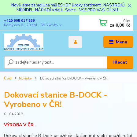
Nově jsme zařadili na náš ESHOP široký sortiment : NÁSTROJŮ,
MĚŘIDEL, NÁŘADÍ a další. Sekce... VŠE PRO VAŠI DÍLNU...
0
ks
+420 605 017 866
za
0,00 Kč
Každý den 8 - 20 hod - SMS kdykoliv
Menu
Hledat
Úvod
Novinky
Dokovací stanice B-DOCK - Vyrobeno v ČR!
Dokovací stanice B-DOCK -
Vyrobeno v ČR!
01.04.2019
VÝROBA V ČR.
Dokovací stanice B-Dock umožňuje stacionární, stolní použití ruční