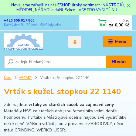
Nově jsme zařadili na náš ESHOP široký sortiment : NÁSTROJŮ,
MĚŘIDEL, NÁŘADÍ a další. Sekce... VŠE PRO VAŠI DÍLNU...
0
ks
+420 605 017 866
za
0,00 Kč
Každý den 8 - 20 hod - SMS kdykoliv
Menu
Hledat
Úvod
VRTÁKY
Vrták s kužel. stopkou 22 1140
Vrták s kužel. stopkou 22 1140
Zde najdete
vrtáky ze starších zásob za zajimavé ceny
.
Materiály HSS ze starších dob jsou řemeslníky velmi dobře
hodnoceny. I vrtáky z Nástrojové oceli si najdou své využití díky
nízké ceně. Většina vrtáků jsou z provience ZBROJOVKY, něco
málo GRINDING, WERKO, USSR.