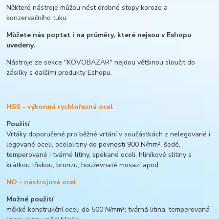
Některé nástroje můžou nést drobné stopy koroze a
konzervačního tuku.
Můžete nás poptat i na průměry, které nejsou v Eshopu
uvedeny.
Nástroje ze sekce "KOVOBAZAR" nejdou většinou sloučit do
zásilky s dalšími produkty Eshopu.
HSS - výkonná rychlořezná ocel
Použití
Vrtáky doporučené pro běžné vrtání v součástkách z nelegované i
legované oceli, ocelolitiny do pevnosti 900 N/mm², šedé,
temperované i tvárné litiny, spékané oceli, hliníkové slitiny s
krátkou třískou, bronzu, houževnaté mosazi apod.
NO - nástrojová ocel
Možné použití
měkké konstrukční oceli do 500 N/mm²; tvárná litina, temperovaná