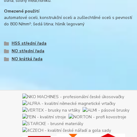
litina; slitiny mědi,hliníku.
Omezené použití
automatové oceli, konstrukční oceli a zušlechtěné oceli s pevností
do 800 N/mm²; šedá litina; hliník legovaný
HSS střední řada
NO střední řada
NO krátká řada