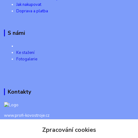
Jak nakupovat
Doprava a platba
S námi
Ke stažení
Fotogalerie
Kontakty
www.profi-kovostroje.cz
Zpracování cookies
+420 605 017 866
Každý den 8 - 20 hod - SMS kdykoliv