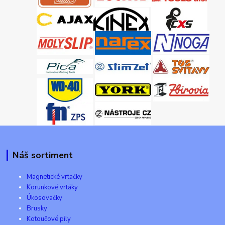
Náš sortiment
Magnetické vrtačky
Korunkové vrtáky
Úkosovačky
Brusky
Kotoučové pily