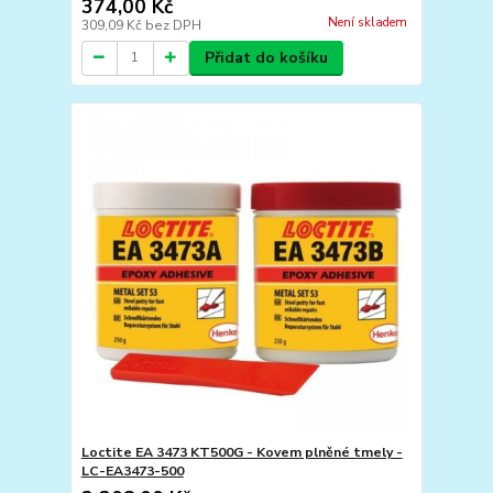
374,00 Kč
Není skladem
309,09 Kč
bez DPH
Přidat do košíku
Loctite EA 3473 KT500G - Kovem plněné tmely -
LC-EA3473-500