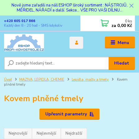
Nově jsme zařadili na náš ESHOP široký sortiment : NÁSTROJŮ,
MĚŘIDEL, NÁŘADÍ a další. Sekce... VŠE PRO VAŠI DÍLNU...
0
ks
+420 605 017 866
za
0,00 Kč
Každý den 8 - 20 hod - SMS kdykoliv
Menu
Hledat
Úvod
MAZIVA, LEPIDLA, CHEMIE
Lepidla, malty a tmely
Kovem
plněné tmely
Kovem plněné tmely
Upřesnit parametry
Nejnovější
Nejlevnější
Nejdražší