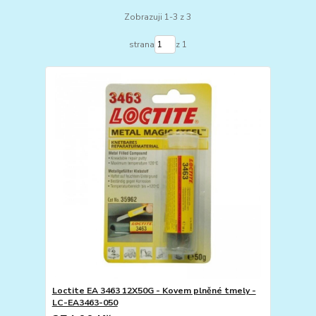
Zobrazuji 1-3 z 3
strana
z 1
Loctite EA 3463 12X50G - Kovem plněné tmely -
LC-EA3463-050