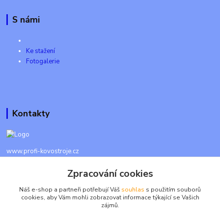
S námi
Ke stažení
Fotogalerie
Kontakty
www.profi-kovostroje.cz
Zpracování cookies
+420 605 017 866
Každý den 8 - 20 hod - SMS kdykoliv
Náš e-shop a partneři potřebují Váš
souhlas
s použitím souborů
cookies, aby Vám mohli zobrazovat informace týkající se Vašich
info@profi-kovostroje.cz
zájmů.