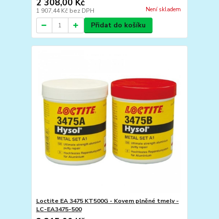
2 308,00 Kč
Není skladem
1 907,44 Kč
bez DPH
Přidat do košíku
Loctite EA 3475 KT500G - Kovem plněné tmely -
LC-EA3475-500