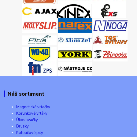
Náš sortiment
Magnetické vrtačky
Korunkové vrtáky
Úkosovačky
Brusky
Kotoučové pily