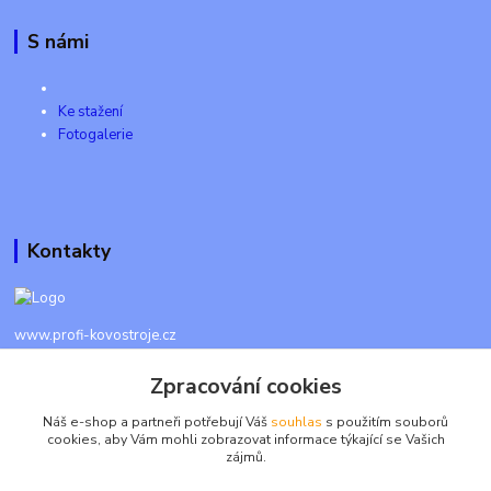
S námi
Ke stažení
Fotogalerie
Kontakty
www.profi-kovostroje.cz
Zpracování cookies
+420 605 017 866
Každý den 8 - 20 hod - SMS kdykoliv
Náš e-shop a partneři potřebují Váš
souhlas
s použitím souborů
cookies, aby Vám mohli zobrazovat informace týkající se Vašich
info@profi-kovostroje.cz
zájmů.