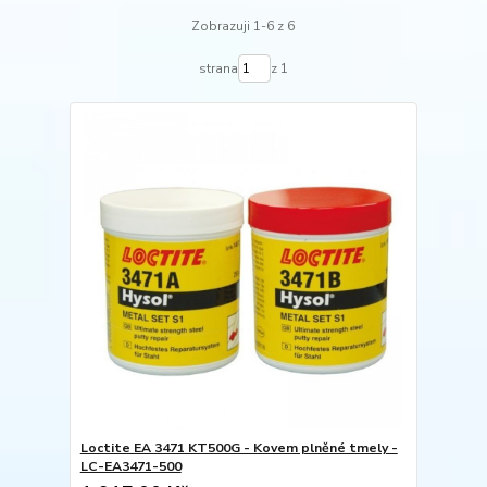
Zobrazuji 1-6 z 6
strana
z 1
Loctite EA 3471 KT500G - Kovem plněné tmely -
LC-EA3471-500