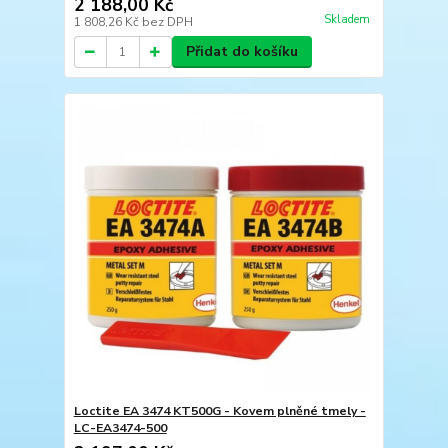
2 188,00 Kč
Skladem
1 808,26 Kč
bez DPH
Přidat do košíku
Loctite EA 3474 KT500G - Kovem plněné tmely -
LC-EA3474-500