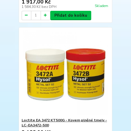
1 917,00 Kč
Skladem
1 584,30 Kč
bez DPH
Přidat do košíku
Loctite EA 3472 KT500G - Kovem plněné tmely -
LC-EA3472-500