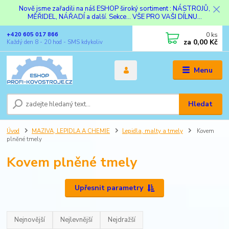
Nově jsme zařadili na náš ESHOP široký sortiment : NÁSTROJŮ,
MĚŘIDEL, NÁŘADÍ a další. Sekce... VŠE PRO VAŠI DÍLNU...
0
ks
+420 605 017 866
za
0,00 Kč
Každý den 8 - 20 hod - SMS kdykoliv
Menu
Hledat
Úvod
MAZIVA, LEPIDLA A CHEMIE
Lepidla, malty a tmely
Kovem
plněné tmely
Kovem plněné tmely
Upřesnit parametry
Nejnovější
Nejlevnější
Nejdražší