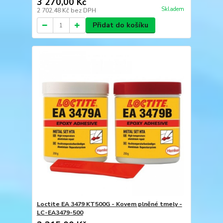
3 270,00 Kč
Skladem
2 702,48 Kč
bez DPH
Přidat do košíku
Loctite EA 3479 KT500G - Kovem plněné tmely -
LC-EA3479-500