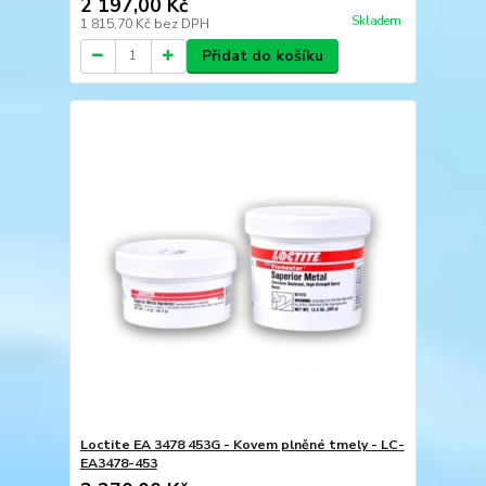
2 197,00 Kč
Skladem
1 815,70 Kč
bez DPH
Přidat do košíku
Loctite EA 3478 453G - Kovem plněné tmely - LC-
EA3478-453