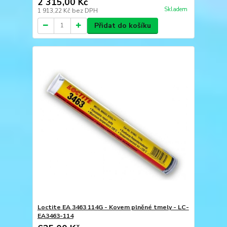
2 315,00 Kč
Skladem
1 913,22 Kč
bez DPH
Přidat do košíku
Loctite EA 3463 114G - Kovem plněné tmely - LC-
EA3463-114