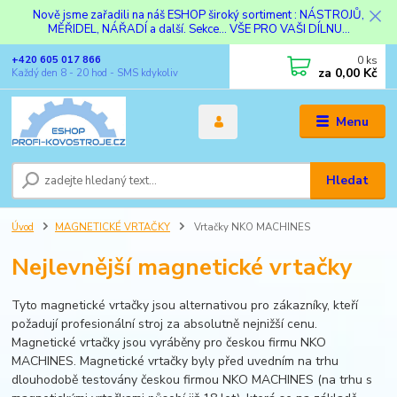
Nově jsme zařadili na náš ESHOP široký sortiment : NÁSTROJŮ,
MĚŘIDEL, NÁŘADÍ a další. Sekce... VŠE PRO VAŠI DÍLNU...
0
ks
+420 605 017 866
za
0,00 Kč
Každý den 8 - 20 hod - SMS kdykoliv
Menu
Hledat
Úvod
MAGNETICKÉ VRTAČKY
Vrtačky NKO MACHINES
Nejlevnější magnetické vrtačky
Tyto magnetické vrtačky jsou alternativou pro zákazníky, kteří
požadují profesionální stroj za absolutně nejnižší cenu.
Magnetické vrtačky jsou vyráběny pro českou firmu NKO
MACHINES. Magnetické vrtačky byly před uvedním na trhu
dlouhodobě testovány českou firmou NKO MACHINES (na trhu s