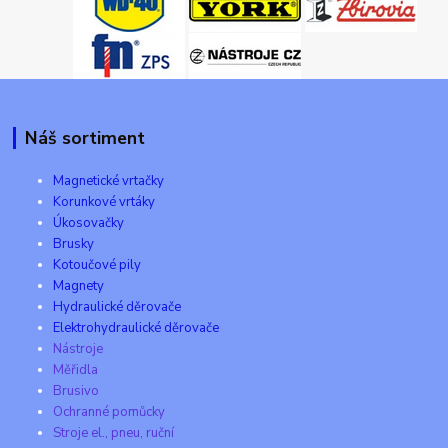
Náš sortiment
Magnetické vrtačky
Korunkové vrtáky
Úkosovačky
Brusky
Kotoučové pily
Magnety
Hydraulické děrovače
Elektrohydraulické děrovače
Nástroje
Měřidla
Brusivo
Ochranné pomůcky
Stroje el., pneu, ruční