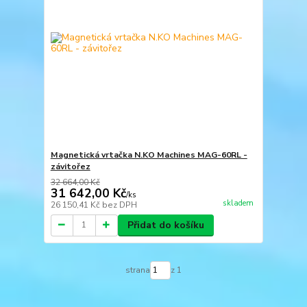
Magnetická vrtačka N.KO Machines MAG-60RL -
závitořez
32 664,00 Kč
31 642,00 Kč
/
ks
skladem
26 150,41 Kč
bez DPH
Přidat do košíku
strana
z 1