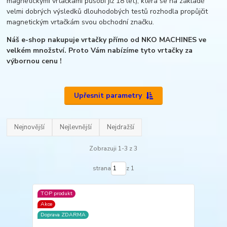
magnetickými vrtačkami působí již 18 let), která se na základě
velmi dobrých výsledků dlouhodobých testů rozhodla propůjčit
magnetickým vrtačkám svou obchodní značku.
Náš e-shop nakupuje vrtačky přímo od NKO MACHINES ve
velkém množství. Proto Vám nabízíme tyto vrtačky za
výbornou cenu !
Upřesnit parametry
Nejnovější
Nejlevnější
Nejdražší
Zobrazuji 1-3 z 3
strana
z 1
TOP produkt
Akce
Doprava ZDARMA