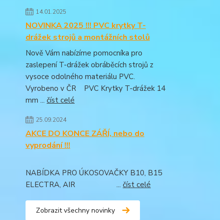
14.01.2025
NOVINKA 2025 !!! PVC krytky T-
drážek strojů a montážních stolů
Nově Vám nabízíme pomocníka pro
zaslepení T-drážek obráběcích strojů z
vysoce odolného materiálu PVC.
Vyrobeno v ČR PVC Krytky T-drážek 14
mm ...
číst celé
25.09.2024
AKCE DO KONCE ZÁŘÍ, nebo do
vyprodání !!!
NABÍDKA PRO ÚKOSOVAČKY B10, B15
ELECTRA, AIR ...
číst celé
Zobrazit všechny novinky