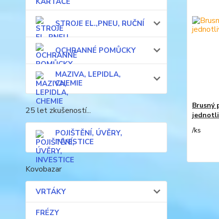
STROJE EL.,PNEU, RUČNÍ
OCHRANNÉ POMŮCKY
MAZIVA, LEPIDLA,
CHEMIE
Brusný 
25 let zkušeností...
jednotli
/
ks
POJIŠTĚNÍ, ÚVĚRY,
INVESTICE
Kovobazar
VRTÁKY
FRÉZY