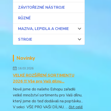
ZÁVITOŘEZNÉ NÁSTROJE
RŮZNÉ
MAZIVA, LEPIDLA A CHEMIE
STROJE
Novinky
16.03.2026
VELKÉ ROZŠÍŘENÍ SORTIMENTU
2026 !!! Vše pro Vaši dílnu...
Nově jsme do našeho Eshopu zařadili
velké množství sortimentu pro Vaši dílnu,
který jsme do teď dodávali na poptávku...
V sekci VŠE PRO VAŠI DÍLNU, ...
číst celé