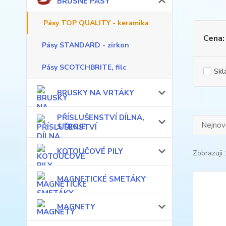
BRUSNÉ PÁSY
Pásy TOP QUALITY - keramika
Cena:
Pásy STANDARD - zirkon
Pásy SCOTCHBRITE, filc
Skl
BRUSKY NA VRTÁKY
PŘÍSLUŠENSTVÍ DÍLNA,
Nejnově
STROJE
KOTOUČOVÉ PILY
Zobrazuji 
MAGNETICKÉ SMETÁKY
MAGNETY