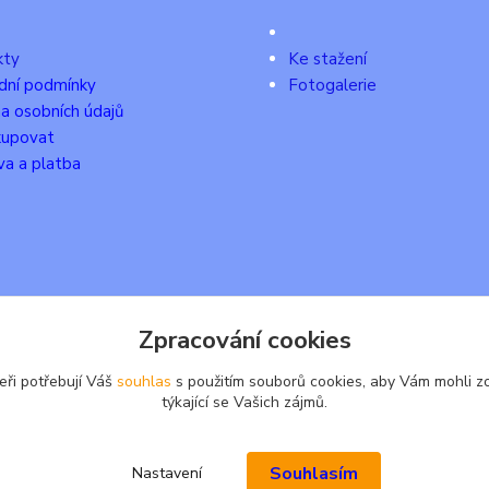
kty
Ke stažení
dní podmínky
Fotogalerie
a osobních údajů
kupovat
a a platba
Zpracování cookies
eři potřebují Váš
souhlas
s použitím souborů cookies, aby Vám mohli z
týkající se Vašich zájmů.
Souhlasím
Nastavení