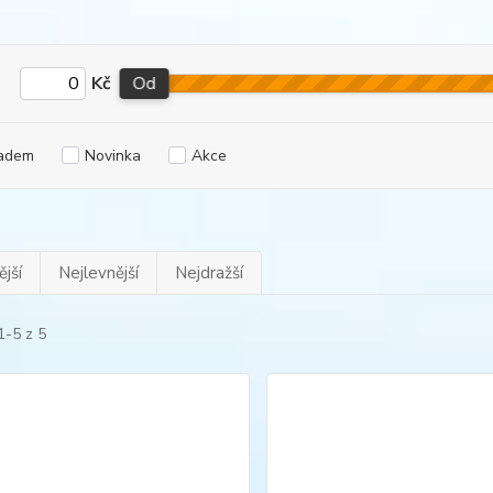
Kč
Od
adem
Novinka
Akce
jší
Nejlevnější
Nejdražší
1-5 z 5