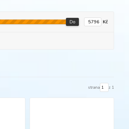
Do
Kč
strana
z 1