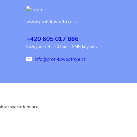
www.profi-kovostroje.cz
+420 605 017 866
Každý den 8 - 20 hod - SMS kdykoliv
info@profi-kovostroje.cz
obrazovat informace