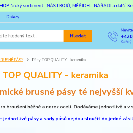
ESHOP široký sortiment : NÁSTROJŮ, MĚŘIDEL, NÁŘADÍ a další. Sek
y
Dotazy
Nevíte
Hledat
+420
Každý 
BRUSNÉ PÁSY
Pásy TOP QUALITY - keramika
 TOP QUALITY - keramika
mické brusné pásy té nejvyšší kv
ro broušení běžné a nerez oceli. Dodáváme jednotlivě a v 
- jednotlivé pásy a sady pásů nejdou sloučit do jedné zásilk