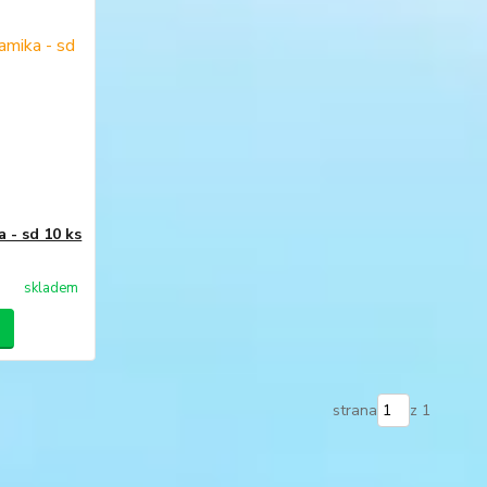
 - sd 10 ks
skladem
strana
z 1