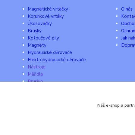
Magnetické vrtačky
O nás
Korunkové vrtáky
Konta
Úkosovačky
Obcho
Brusky
Ochran
Kotoučové pily
Jak na
Magnety
Doprav
Hydraulické děrovače
Elektrohydraulické děrovače
Nástroje
Měřidla
Brusivo
Ochranné pomůcky
Stroje el., pneu, ruční
Maziva, lepidla, chemie
Náš e-shop a partn
Pojištění, úvěry, investice