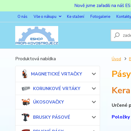
Nově jsme zařadili na náš 
O nás
Vše o nákupu
Ke stažení
Fotogalerie
Kontakt
Produktová nabídka
Úvod
Pásy
MAGNETICKÉ VRTAČKY
Kera
KORUNKOVÉ VRTÁKY
ÚKOSOVAČKY
Určené p
Položky 
BRUSKY PÁSOVÉ