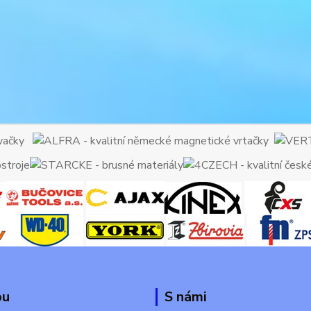
pu
S námi