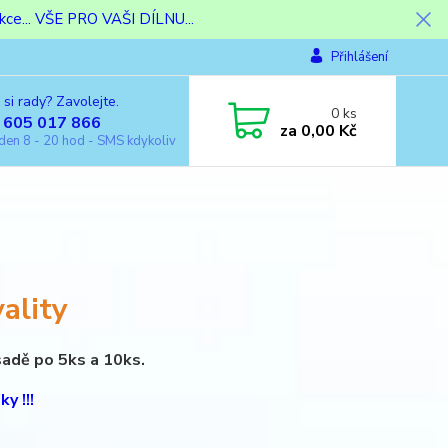
ce... VŠE PRO VAŠI DÍLNU...
Přihlášení
 si rady? Zavolejte.
0
ks
 605 017 866
za
0,00 Kč
den 8 - 20 hod - SMS kdykoliv
ality
sadě po 5ks a 10ks.
y !!!