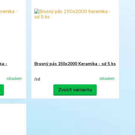
ka -
Brusný pás 150x2000 Keramika - sd 5 ks
skladem
skladem
/
sd
Zvolit variantu