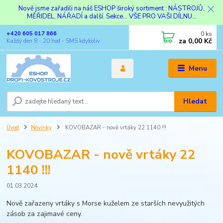
Nově jsme zařadili na náš ESHOP široký sortiment : NÁSTROJŮ,
MĚŘIDEL, NÁŘADÍ a další. Sekce... VŠE PRO VAŠI DÍLNU...
0
ks
+420 605 017 866
za
0,00 Kč
Každý den 8 - 20 hod - SMS kdykoliv
Menu
Hledat
Úvod
Novinky
KOVOBAZAR - nově vrtáky 22 1140 !!!
KOVOBAZAR - nově vrtáky 22
1140 !!!
01.03.2024
Nově zařazeny vrtáky s Morse kuželem ze starších nevyužitých
zásob za zajimavé ceny.