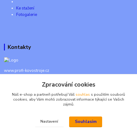
Ke stažení
Fotogalerie
Kontakty
www.profi-kovostroje.cz
Zpracování cookies
+420 605 017 866
Každý den 8 - 20 hod - SMS kdykoliv
Náš e-shop a partneři potřebují Váš
souhlas
s použitím souborů
cookies, aby Vám mohli zobrazovat informace týkající se Vašich
info@profi-kovostroje.cz
zájmů.
Souhlasím
Nastavení