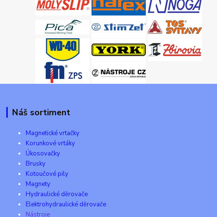
Náš sortiment
Magnetické vrtačky
Korunkové vrtáky
Úkosovačky
Brusky
Kotoučové pily
Magnety
Hydraulické děrovače
Elektrohydraulické děrovače
Nástroje