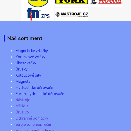
Náš sortiment
Magnetické vrtačky
Korunkové vrtáky
Úkosovačky
Brusky
Kotoučové pily
Magnety
Hydraulické děrovače
Elektrohydraulické děrovače
Nástroje
Měřidla
Brusivo
Ochranné pomůcky
Stroje el., pneu, ruční
Maziva, lepidla, chemie