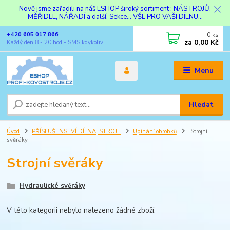
Nově jsme zařadili na náš ESHOP široký sortiment : NÁSTROJŮ,
MĚŘIDEL, NÁŘADÍ a další. Sekce... VŠE PRO VAŠI DÍLNU...
0
ks
+420 605 017 866
za
0,00 Kč
Každý den 8 - 20 hod - SMS kdykoliv
Menu
Hledat
Úvod
PŘÍSLUŠENSTVÍ DÍLNA, STROJE
Upínání obrobků
Strojní
svěráky
Strojní svěráky
Hydraulické svěráky
V této kategorii nebylo nalezeno žádné zboží.