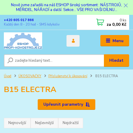
Nově jsme zařadili na náš ESHOP široký sortiment : NÁSTROJŮ,
MĚŘIDEL, NÁŘADÍ a další. Sekce... VŠE PRO VAŠI DÍLNU...
0
ks
+420 605 017 866
za
0,00 Kč
Každý den 8 - 20 hod - SMS kdykoliv
Menu
Hledat
Úvod
ÚKOSOVAČKY
Příslušenství k úkosování
B15 ELECTRA
B15 ELECTRA
Upřesnit parametry
Nejnovější
Nejlevnější
Nejdražší