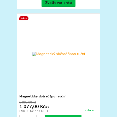
Zvolit variantu
Akce
Magnetický sběrač špon ruční
1 803,00 Kč
1 077,00 Kč
/
ks
skladem
890,08 Kč
bez DPH