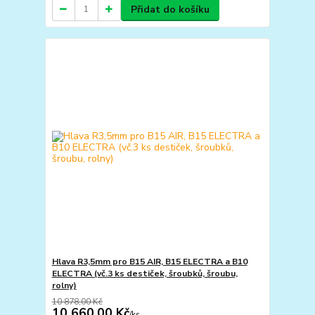
Přidat do košíku
Hlava R3,5mm pro B15 AIR, B15 ELECTRA a B10
ELECTRA (vč.3 ks destiček, šroubků, šroubu,
rolny)
10 878,00 Kč
10 660,00 Kč
/
ks