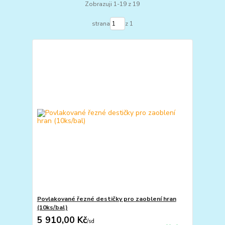
Zobrazuji 1-19 z 19
strana
z 1
Povlakované řezné destičky pro zaoblení hran
(10ks/bal)
5 910,00 Kč
/
sd