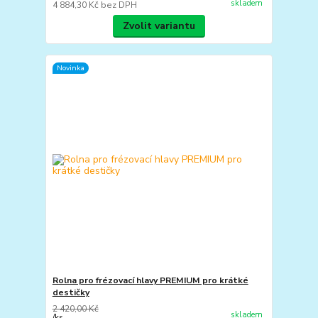
skladem
4 884,30 Kč
bez DPH
Zvolit variantu
Novinka
Rolna pro frézovací hlavy PREMIUM pro krátké
destičky
2 420,00 Kč
skladem
/
ks