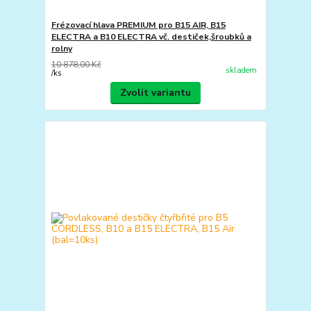
Frézovací hlava PREMIUM pro B15 AIR, B15
ELECTRA a B10 ELECTRA vč. destiček,šroubků a
rolny
10 878,00 Kč
skladem
/
ks
Zvolit variantu