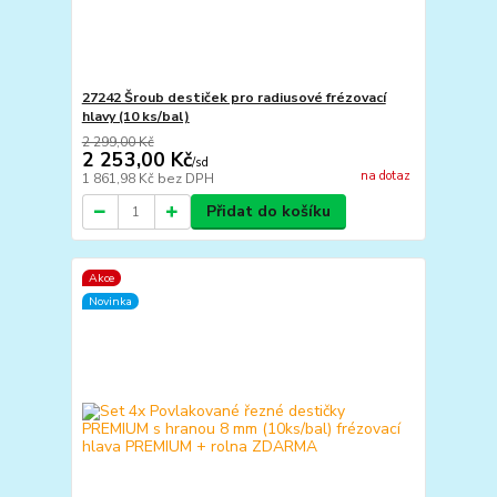
27242 Šroub destiček pro radiusové frézovací
hlavy (10 ks/bal)
2 299,00 Kč
2 253,00 Kč
/
sd
na dotaz
1 861,98 Kč
bez DPH
Přidat do košíku
Akce
Novinka