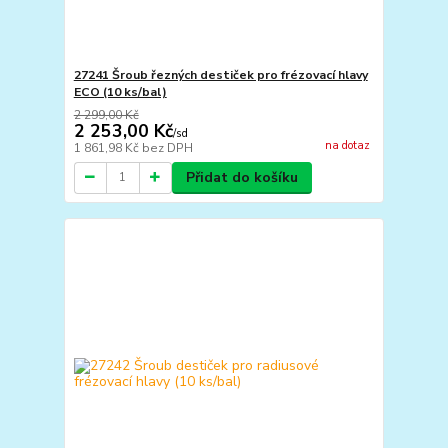
27241 Šroub řezných destiček pro frézovací hlavy
ECO (10 ks/bal)
2 299,00 Kč
2 253,00 Kč
/
sd
na dotaz
1 861,98 Kč
bez DPH
Přidat do košíku