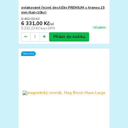
ovlakované řezné destičky PREMIUM s hranou 15
mm (bal=10ks)
6 462,00 Kč
6 331,00 Kč
/
sd
skladem
5 232,23 Kč
bez DPH
Přidat do košíku
Novinka