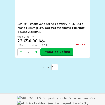
Set 4x Povlakované řezné destičky PREMIUM s
hranou 8 mm (10ks/bal) frézovací hlava PREMIUM
+ rolna ZDARMA
30 950,00 Kč
23 650,00 Kč
/
sd
na dotaz
19 545,45 Kč
bez DPH
Přidat do košíku
strana
z 1