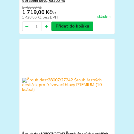
obrábění kovu, 6x200 ml
1 755,00 Kč
1 719,00 Kč
/
ks
skladem
1 420,66 Kč
bez DPH
Přidat do košíku
Šroub dest28007/27242 Šroub řezných destiček