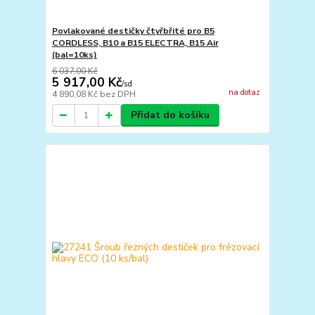
Povlakované destičky čtyřbřité pro B5
CORDLESS, B10 a B15 ELECTRA, B15 Air
(bal=10ks)
6 037,00 Kč
5 917,00 Kč
/
sd
na dotaz
4 890,08 Kč
bez DPH
Přidat do košíku