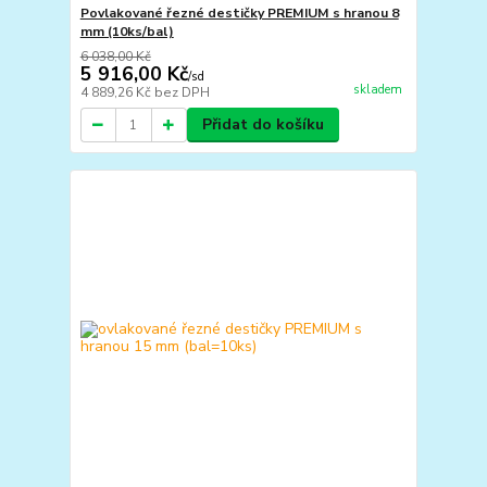
Povlakované řezné destičky PREMIUM s hranou 8
mm (10ks/bal)
6 038,00 Kč
5 916,00 Kč
/
sd
skladem
4 889,26 Kč
bez DPH
Přidat do košíku