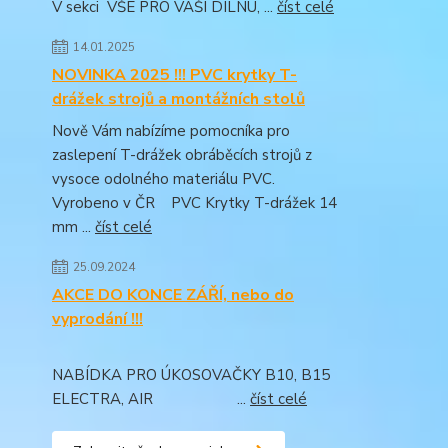
V sekci VŠE PRO VAŠI DÍLNU, ...
číst celé
14.01.2025
NOVINKA 2025 !!! PVC krytky T-
drážek strojů a montážních stolů
Nově Vám nabízíme pomocníka pro
zaslepení T-drážek obráběcích strojů z
vysoce odolného materiálu PVC.
Vyrobeno v ČR PVC Krytky T-drážek 14
mm ...
číst celé
25.09.2024
AKCE DO KONCE ZÁŘÍ, nebo do
vyprodání !!!
NABÍDKA PRO ÚKOSOVAČKY B10, B15
ELECTRA, AIR ...
číst celé