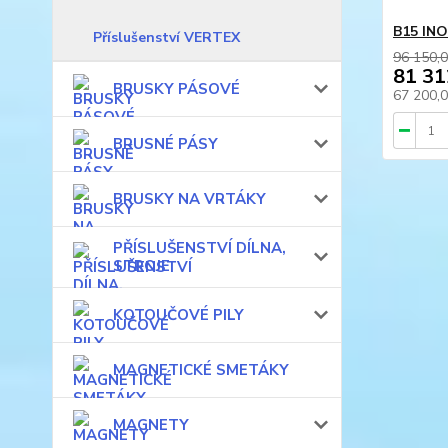
B15 INO
Příslušenství VERTEX
96 150,0
81 31
BRUSKY PÁSOVÉ
67 200,
BRUSNÉ PÁSY
BRUSKY NA VRTÁKY
PŘÍSLUŠENSTVÍ DÍLNA,
STROJE
KOTOUČOVÉ PILY
MAGNETICKÉ SMETÁKY
MAGNETY