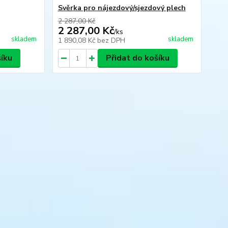
Svěrka pro nájezdový/sjezdový plech
2 287,00 Kč
2 287,00 Kč
/
ks
skladem
skladem
1 890,08 Kč
bez DPH
šíku
Přidat do košíku