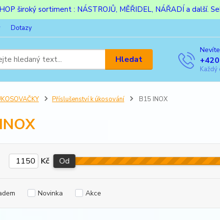
ESHOP široký sortiment : NÁSTROJŮ, MĚŘIDEL, NÁŘADÍ a další. Sek
y
Dotazy
Nevíte
Hledat
+420
Každý 
ÚKOSOVAČKY
Příslušenství k úkosování
B15 INOX
 INOX
Kč
Od
adem
Novinka
Akce