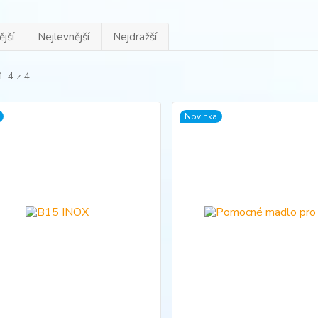
jší
Nejlevnější
Nejdražší
1-4 z 4
Novinka