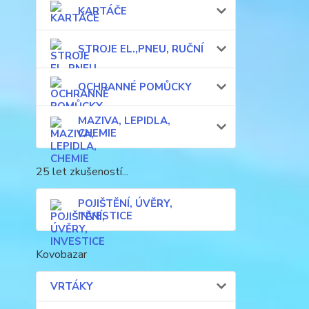
KARTÁČE
STROJE EL.,PNEU, RUČNÍ
OCHRANNÉ POMŮCKY
MAZIVA, LEPIDLA,
CHEMIE
25 let zkušeností...
POJIŠTĚNÍ, ÚVĚRY,
INVESTICE
Kovobazar
VRTÁKY