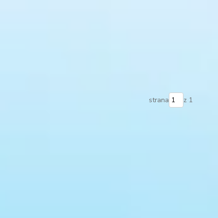
strana
z 1