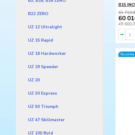
B3, B16, B16 ZERO
B15 IN
61 710,0
B22 ZERO
60 01
49 600,
UZ 12 Ultralight
UZ 15 Rapid
UZ 18 Hardworker
Novinka
UZ 29 Speeder
UZ 20
UZ 30 Express
UZ 50 Triumph
UZ 47 Skillmaster
UZ 100 Bold