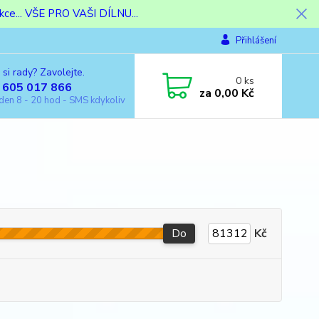
ce... VŠE PRO VAŠI DÍLNU...
Přihlášení
 si rady? Zavolejte.
0
ks
 605 017 866
za
0,00 Kč
den 8 - 20 hod - SMS kdykoliv
Do
Kč