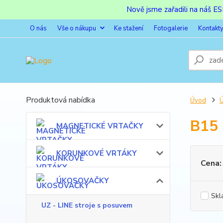
Nově jsme zařadili na náš 
O nás
Vše o nákupu
Ke stažení
Fotogalerie
Kontakt
Produktová nabídka
Úvod
B15
MAGNETICKÉ VRTAČKY
KORUNKOVÉ VRTÁKY
Cena:
ÚKOSOVAČKY
Skl
UZ - LINE stroje s posuvem