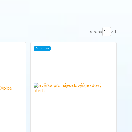
strana
z 1
Novinka