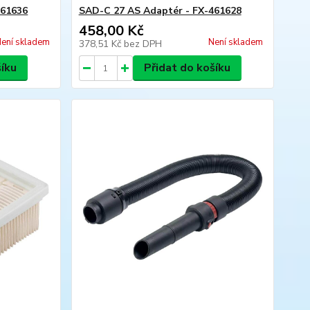
461636
SAD-C 27 AS Adaptér - FX-461628
458,00 Kč
ení skladem
Není skladem
378,51 Kč
bez DPH
šíku
Přidat do košíku