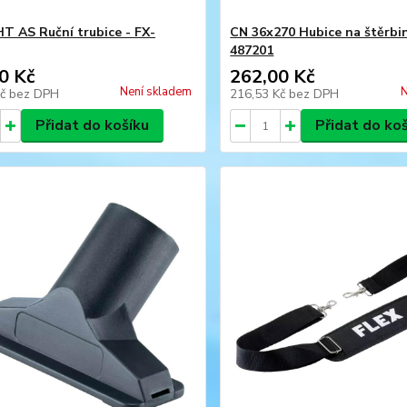
HT AS Ruční trubice - FX-
CN 36x270 Hubice na štěrbin
487201
0 Kč
262,00 Kč
Není skladem
N
Kč
bez DPH
216,53 Kč
bez DPH
Přidat do košíku
Přidat do ko