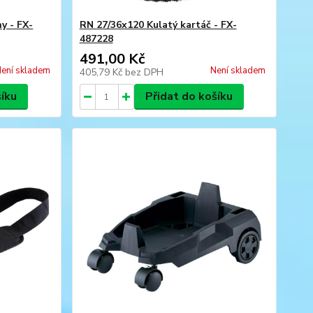
y - FX-
RN 27/36x120 Kulatý kartáč - FX-
487228
491,00 Kč
ení skladem
Není skladem
405,79 Kč
bez DPH
šíku
Přidat do košíku