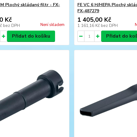
M Plochý skládaný filtr - FX-
FE VC 6 H/HEPA Plochý skláda
FX-487279
0 Kč
1 405,00 Kč
Není skladem
N
Kč
bez DPH
1 161,16 Kč
bez DPH
Přidat do košíku
Přidat do ko