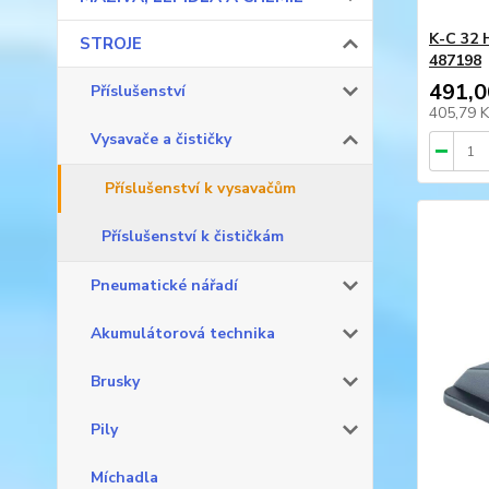
K-C 32 
STROJE
487198
491,0
Příslušenství
405,79 
Vysavače a čističky
Příslušenství k vysavačům
Příslušenství k čističkám
Pneumatické nářadí
Akumulátorová technika
Brusky
Pily
Míchadla