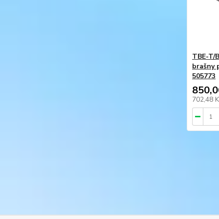
TBE-T/B
brašny p
505773
850,0
702,48 