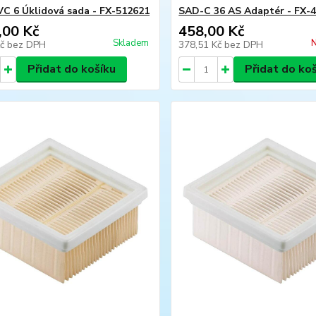
VC 6 Úklidová sada - FX-512621
SAD-C 36 AS Adaptér - FX-
,00 Kč
458,00 Kč
Skladem
N
Kč
bez DPH
378,51 Kč
bez DPH
Přidat do košíku
Přidat do ko