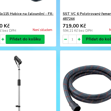
6x115 Hubice na čalounění - FX-
SST VC 6 Polstrovaný řemen
487244
0 Kč
719,00 Kč
Není skladem
N
Kč
bez DPH
594,21 Kč
bez DPH
Přidat do košíku
Přidat do ko