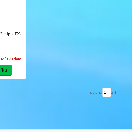
2 Hip - FX-
ení skladem
šíku
strana
z 1