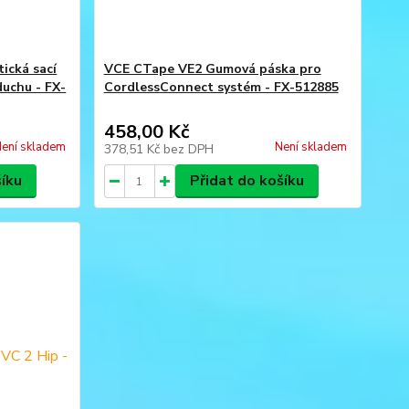
ická sací
VCE CTape VE2 Gumová páska pro
duchu - FX-
CordlessConnect systém - FX-512885
458,00 Kč
ení skladem
Není skladem
378,51 Kč
bez DPH
šíku
Přidat do košíku