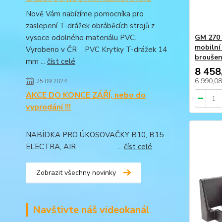
Nově Vám nabízíme pomocníka pro
zaslepení T-drážek obráběcích strojů z
GM 270 
vysoce odolného materiálu PVC.
mobilní
Vyrobeno v ČR PVC Krytky T-drážek 14
broušen
mm ...
číst celé
8 458
6 990,0
25.09.2024
AKCE DO KONCE ZÁŘÍ, nebo do
vyprodání !!!
NABÍDKA PRO ÚKOSOVAČKY B10, B15
ELECTRA, AIR ...
číst celé
Zobrazit všechny novinky
Navštivte náš videokanál