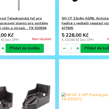
rod Teleskopická tyč pro
SH-CF 32x4m AS/NL Antistat
 pracovní stanici pro systémy
hadice s vedlejší regulací vz
í stěn a stropů. - FX-530594
477605
,00 Kč
5 228,00 Kč
Není skladem
N
8 Kč
bez DPH
4 320,66 Kč
bez DPH
Přidat do košíku
Přidat do ko