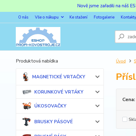
Nově jsme zařadili na náš 
O nás
Vše o nákupu
Ke stažení
Fotogalerie
Kontakt
Produktová nabídka
Úvod
Přís
MAGNETICKÉ VRTAČKY
KORUNKOVÉ VRTÁKY
Cena:
ÚKOSOVAČKY
Skl
BRUSKY PÁSOVÉ