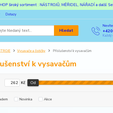
ESHOP široký sortiment : NÁSTROJŮ, MĚŘIDEL, NÁŘADÍ a další. Sek
y
Dotazy
Nevíte
Hledat
+420
Každý 
STROJE
Vysavače a čističky
Příslušenství k vysavačům
lušenství k vysavačům
Kč
Od
adem
Novinka
Akce