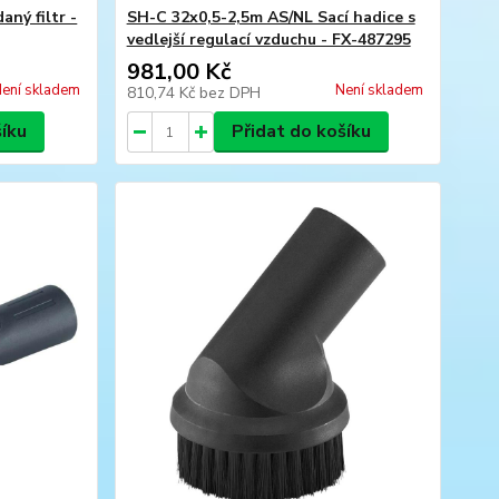
ný filtr -
SH-C 32x0,5-2,5m AS/NL Sací hadice s
vedlejší regulací vzduchu - FX-487295
981,00 Kč
ení skladem
Není skladem
810,74 Kč
bez DPH
šíku
Přidat do košíku