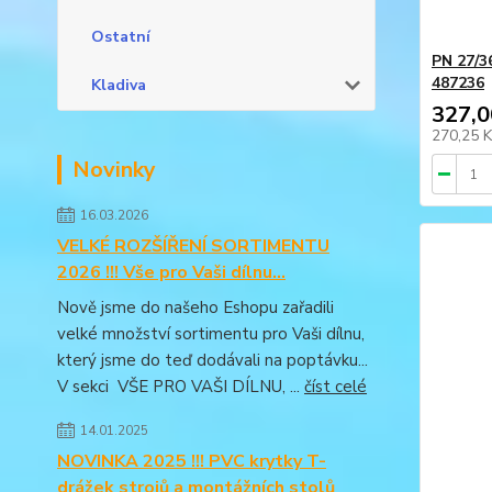
Ostatní
PN 27/3
487236
Kladiva
327,0
270,25 
Novinky
16.03.2026
VELKÉ ROZŠÍŘENÍ SORTIMENTU
2026 !!! Vše pro Vaši dílnu...
Nově jsme do našeho Eshopu zařadili
velké množství sortimentu pro Vaši dílnu,
který jsme do teď dodávali na poptávku...
V sekci VŠE PRO VAŠI DÍLNU, ...
číst celé
14.01.2025
NOVINKA 2025 !!! PVC krytky T-
drážek strojů a montážních stolů