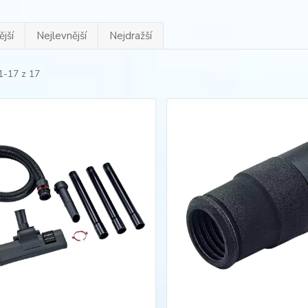
jší
Nejlevnější
Nejdražší
1-17 z 17