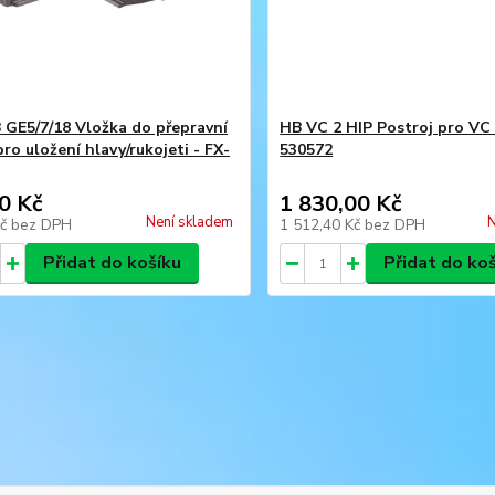
 GE5/7/18 Vložka do přepravní
HB VC 2 HIP Postroj pro VC 
ro uložení hlavy/rukojeti - FX-
530572
0 Kč
1 830,00 Kč
Není skladem
N
Kč
bez DPH
1 512,40 Kč
bez DPH
Přidat do košíku
Přidat do ko