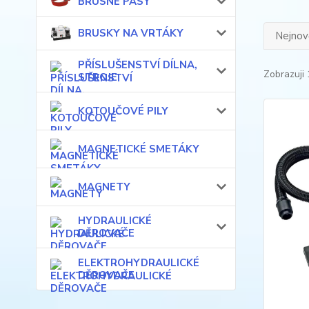
BRUSNÉ PÁSY
BRUSKY NA VRTÁKY
Nejnově
PŘÍSLUŠENSTVÍ DÍLNA,
Zobrazuji 
STROJE
KOTOUČOVÉ PILY
MAGNETICKÉ SMETÁKY
MAGNETY
HYDRAULICKÉ
DĚROVAČE
ELEKTROHYDRAULICKÉ
DĚROVAČE