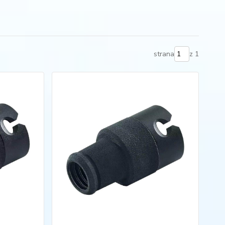
strana
z 1