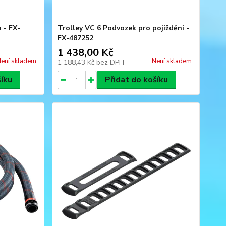
 - FX-
Trolley VC 6 Podvozek pro pojíždění -
FX-487252
1 438,00 Kč
ení skladem
Není skladem
1 188,43 Kč
bez DPH
šíku
Přidat do košíku