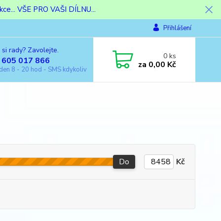
ce... VŠE PRO VAŠI DÍLNU...
Přihlášení
 si rady? Zavolejte.
0
ks
 605 017 866
za
0,00 Kč
den 8 - 20 hod - SMS kdykoliv
Do
Kč