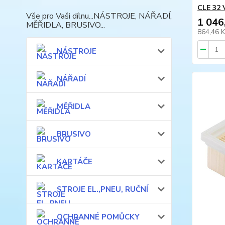
CLE 32 
Vše pro Vaši dílnu...NÁSTROJE, NÁŘADÍ,
1 046
MĚŘIDLA, BRUSIVO...
864,46 
NÁSTROJE
NÁŘADÍ
MĚŘIDLA
BRUSIVO
KARTÁČE
STROJE EL.,PNEU, RUČNÍ
OCHRANNÉ POMŮCKY