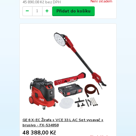
Není skladem
45 890,08 Kč
bez DPH
Přidat do košíku
GE 6 X-EC Žirafa + VCE 33 L AC Set vysavač +
brusivo - FX-534958
48 388,00 Kč