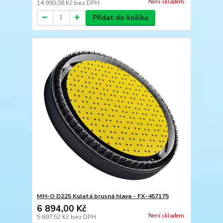
Není skladem
14 990,08 Kč
bez DPH
Přidat do košíku
MH-O D225 Kulatá brusná hlava - FX-457175
6 894,00 Kč
Není skladem
5 697,52 Kč
bez DPH