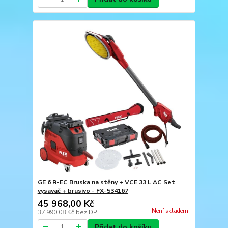
GE 6 R-EC Bruska na stěny + VCE 33 L AC Set
vysavač + brusivo - FX-534167
45 968,00 Kč
Není skladem
37 990,08 Kč
bez DPH
Přidat do košíku