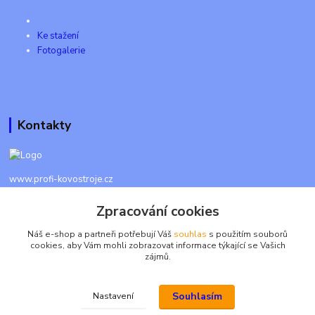
Ke stažení
Fotogalerie
Kontakty
www.profi-kovostroje.cz
Zpracování cookies
+420 605 017 866
Každý den 8 - 20 hod - SMS kdykoliv
Náš e-shop a partneři potřebují Váš
souhlas
s použitím souborů
cookies, aby Vám mohli zobrazovat informace týkající se Vašich
info@profi-kovostroje.cz
zájmů.
Souhlasím
Nastavení