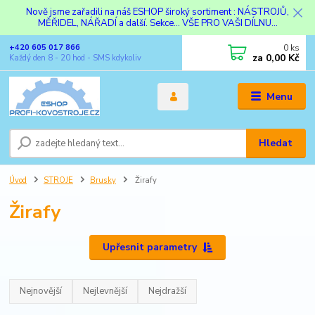
Nově jsme zařadili na náš ESHOP široký sortiment : NÁSTROJŮ,
MĚŘIDEL, NÁŘADÍ a další. Sekce... VŠE PRO VAŠI DÍLNU...
0
ks
+420 605 017 866
za
0,00 Kč
Každý den 8 - 20 hod - SMS kdykoliv
Menu
Hledat
Úvod
STROJE
Brusky
Žirafy
Žirafy
Upřesnit parametry
Nejnovější
Nejlevnější
Nejdražší