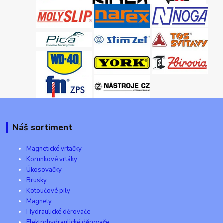
Náš sortiment
Magnetické vrtačky
Korunkové vrtáky
Úkosovačky
Brusky
Kotoučové pily
Magnety
Hydraulické děrovače
Elektrohydraulické děrovače