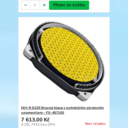
Přidat do košíku
MH-R D225 Brusná hlava s pohyblivým okrajovým
segmentem - FX-457183
7 613,00 Kč
Není skladem
6 291,74 Kč
bez DPH