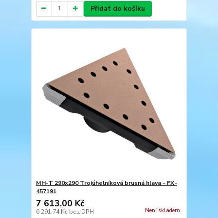
Přidat do košíku
MH-T 290x290 Trojúhelníková brusná hlava - FX-
457191
7 613,00 Kč
Není skladem
6 291,74 Kč
bez DPH