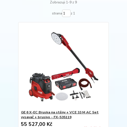
Zobrazuji 1-9 z 9
strana
z 1
GE 6 X-EC Bruska na stěny + VCE 33 M AC Set
vysavač + brusivo - FX-535119
55 527,00 Kč