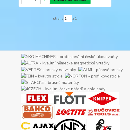
strana
z 1