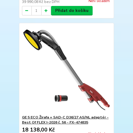
Není skladem
39 990,08 Kč
bez DPH
Přidat do košíku
GE 5 ECO Žirafa + SAD-C D36/27 AS/NL adaptér -
Best Of FLEX I-2026 č. 56 - FX-474835
18 138,00 Kč