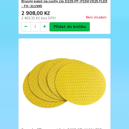
Brusný papír na suchý zip D225 PF-P150 VE25 FLEX
- FX-311995
2 908,00 Kč
Není skladem
2 403,31 Kč
bez DPH
Přidat do košíku