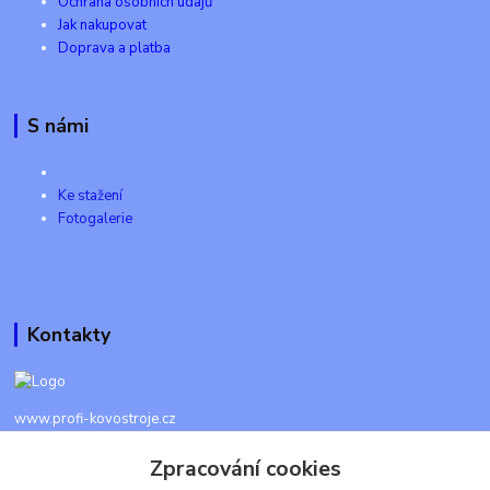
Ochrana osobních údajů
Jak nakupovat
Doprava a platba
S námi
Ke stažení
Fotogalerie
Kontakty
www.profi-kovostroje.cz
Zpracování cookies
+420 605 017 866