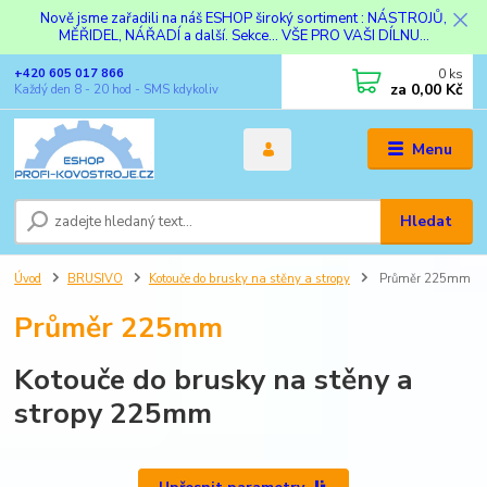
Nově jsme zařadili na náš ESHOP široký sortiment : NÁSTROJŮ,
MĚŘIDEL, NÁŘADÍ a další. Sekce... VŠE PRO VAŠI DÍLNU...
0
ks
+420 605 017 866
za
0,00 Kč
Každý den 8 - 20 hod - SMS kdykoliv
Menu
Hledat
Úvod
BRUSIVO
Kotouče do brusky na stěny a stropy
Průměr 225mm
Průměr 225mm
Kotouče do brusky na stěny a
stropy 225mm