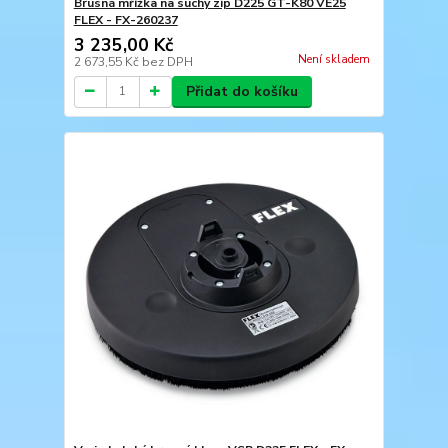
Brusná mřížka na suchý zip D225 GT-K80 VE25
FLEX - FX-260237
3 235,00 Kč
Není skladem
2 673,55 Kč
bez DPH
Přidat do košíku