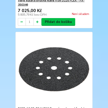
Vario kulatá brusná hlava VSR D225 FLEX - FX-
350346
7 025,00 Kč
Není skladem
5 805,79 Kč
bez DPH
Přidat do košíku