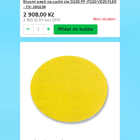
Brusný papír na suchý zip D225 PF-P220 VE25 FLEX
- FX-260236
2 908,00 Kč
Není skladem
2 403,31 Kč
bez DPH
Přidat do košíku