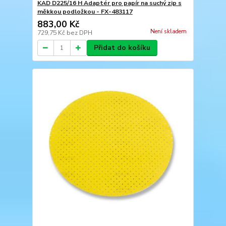
KAD D225/16 H Adaptér pro papír na suchý zip s
měkkou podložkou - FX-483117
883,00 Kč
Není skladem
729,75 Kč
bez DPH
Přidat do košíku