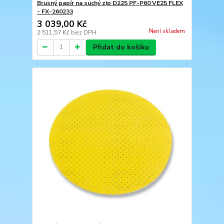
Brusný papír na suchý zip D225 PF-P60 VE25 FLEX
- FX-260233
3 039,00 Kč
Není skladem
2 511,57 Kč
bez DPH
Přidat do košíku