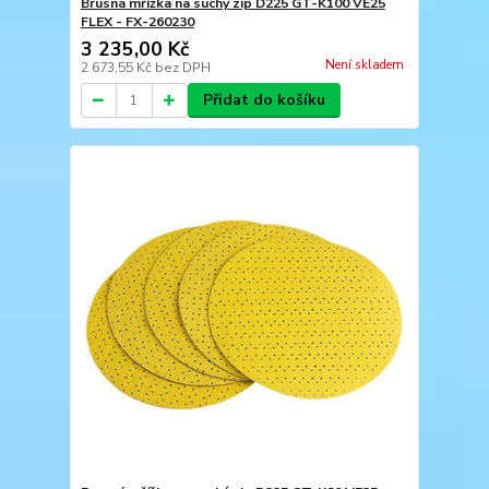
Brusná mřížka na suchý zip D225 GT-K100 VE25
FLEX - FX-260230
3 235,00 Kč
Není skladem
2 673,55 Kč
bez DPH
Přidat do košíku