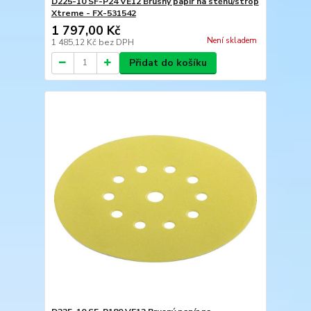
D225-10 SF-P24 VE12 Brusný papír na stěnu/strop
Xtreme - FX-531542
1 797,00 Kč
Není skladem
1 485,12 Kč
bez DPH
Přidat do košíku