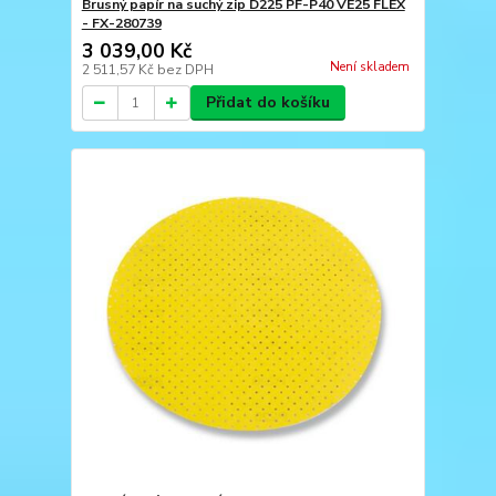
Brusný papír na suchý zip D225 PF-P40 VE25 FLEX
- FX-280739
3 039,00 Kč
Není skladem
2 511,57 Kč
bez DPH
Přidat do košíku