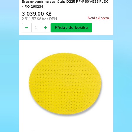
Brusný papír na suchý zip D225 PF-P80 VE25 FLEX
- FX-260234
3 039,00 Kč
Není skladem
2 511,57 Kč
bez DPH
Přidat do košíku