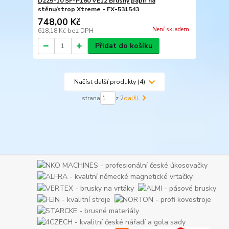
D225-10 SF-P180 VE12 Brusný papír na
stěnu/strop Xtreme - FX-531543
748,00 Kč
Není skladem
618,18 Kč
bez DPH
Přidat do košíku
Načíst další produkty (4)
strana
z 2
další