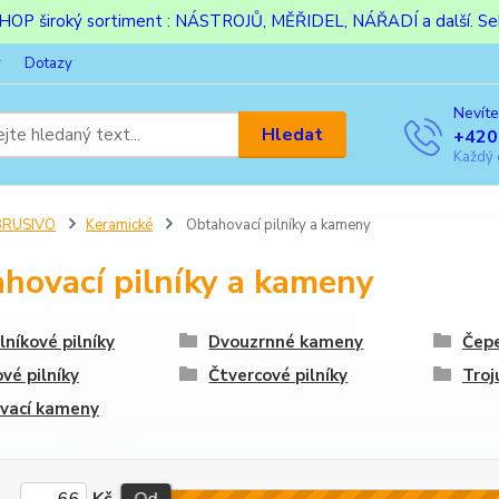
ESHOP široký sortiment : NÁSTROJŮ, MĚŘIDEL, NÁŘADÍ a další. Sek
y
Dotazy
Nevíte
Hledat
+420
Každý 
BRUSIVO
Keramické
Obtahovací pilníky a kameny
hovací pilníky a kameny
níkové pilníky
Dvouzrnné kameny
Čepe
vé pilníky
Čtvercové pilníky
Troj
ovací kameny