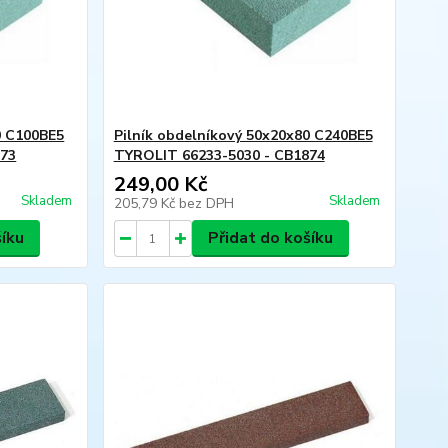
0 C100BE5
Pilník obdelníkový 50x20x80 C240BE5
873
TYROLIT 66233-5030 - CB1874
249,00 Kč
Skladem
Skladem
205,79 Kč
bez DPH
šíku
Přidat do košíku