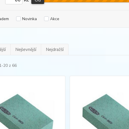
Kč
Od
adem
Novinka
Akce
jší
Nejlevnější
Nejdražší
1-20 z 66