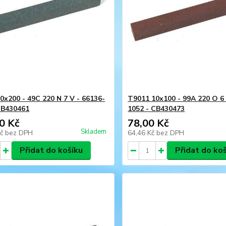
0x200 - 49C 220 N 7 V - 66136-
T9011 10x100 - 99A 220 O 6 
CB430461
1052 - CB430473
0 Kč
78,00 Kč
Skladem
Kč
bez DPH
64,46 Kč
bez DPH
Přidat do košíku
Přidat do ko