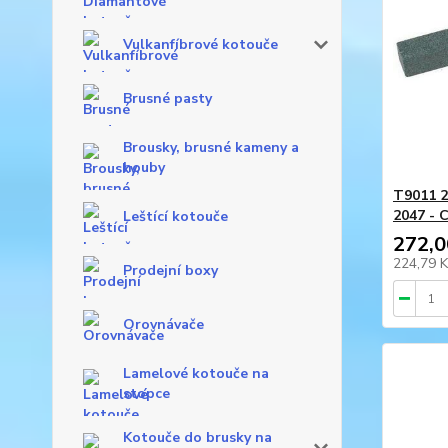
Vulkanfíbrové kotouče
Brusné pasty
Brousky, brusné kameny a
houby
T9011 2
2047 - 
Leštící kotouče
272,0
224,79 
Prodejní boxy
Orovnávače
Lamelové kotouče na
stopce
Kotouče do brusky na