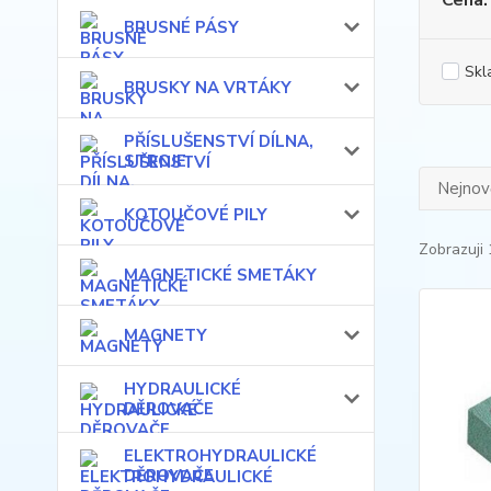
Cena:
BRUSNÉ PÁSY
Skl
BRUSKY NA VRTÁKY
PŘÍSLUŠENSTVÍ DÍLNA,
STROJE
Nejnově
KOTOUČOVÉ PILY
Zobrazuji 
MAGNETICKÉ SMETÁKY
MAGNETY
HYDRAULICKÉ
DĚROVAČE
ELEKTROHYDRAULICKÉ
DĚROVAČE