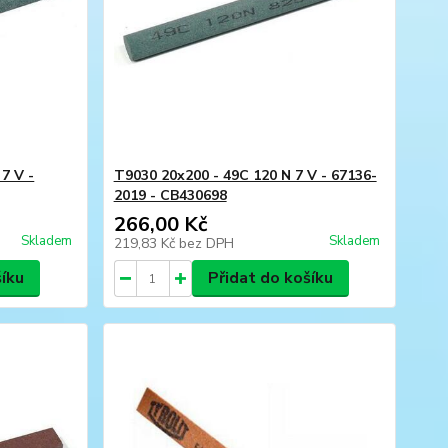
7 V -
T9030 20x200 - 49C 120 N 7 V - 67136-
2019 - CB430698
266,00 Kč
Skladem
Skladem
219,83 Kč
bez DPH
šíku
Přidat do košíku