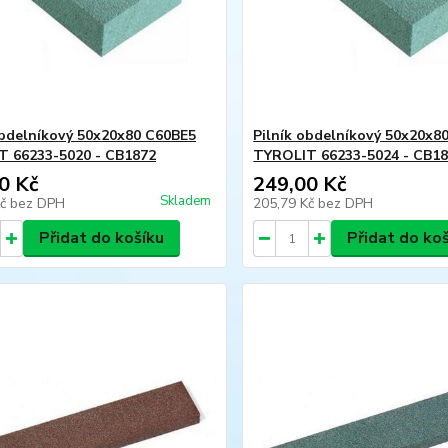
obdelníkový 50x20x80 C60BE5
Pilník obdelníkový 50x20x8
 66233-5020 - CB1872
TYROLIT 66233-5024 - CB1
0 Kč
249,00 Kč
Skladem
Kč
bez DPH
205,79 Kč
bez DPH
Přidat do košíku
Přidat do ko