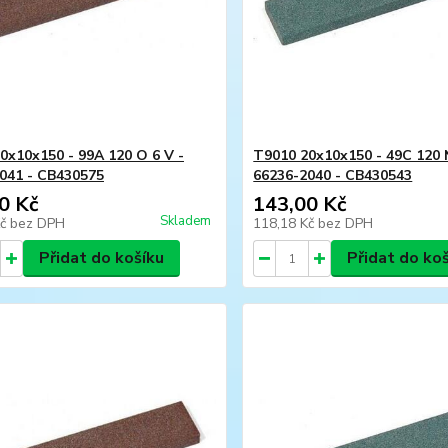
0x10x150 - 99A 120 O 6 V -
T9010 20x10x150 - 49C 120 N
041 - CB430575
66236-2040 - CB430543
0 Kč
143,00 Kč
Skladem
Kč
bez DPH
118,18 Kč
bez DPH
Přidat do košíku
Přidat do ko