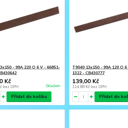
3x150 - 99A 220 O 6 V - 66851-
T9040 13x150 - 99A 120 O 6 
CB430642
1322 - CB430777
0 Kč
139,00 Kč
Skladem
Kč
bez DPH
114,88 Kč
bez DPH
Přidat do košíku
Přidat do ko