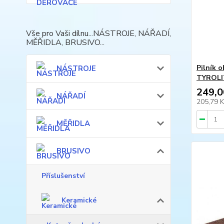
Vše pro Vaši dílnu...NÁSTROJE, NÁŘADÍ,
MĚŘIDLA, BRUSIVO...
Pilník 
NÁSTROJE
TYROLIT
249,0
NÁŘADÍ
205,79 
MĚŘIDLA
BRUSIVO
Příslušenství
Keramické