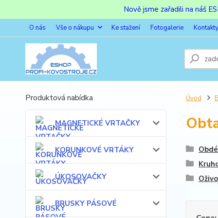
Nově jsme zařadili na náš 
O nás
Vše o nákupu
Ke stažení
Fotogalerie
Kontakt
Produktová nabídka
Úvod
Obta
MAGNETICKÉ VRTAČKY
Obdél
KORUNKOVÉ VRTÁKY
Kruho
ÚKOSOVAČKY
Oživ
BRUSKY PÁSOVÉ