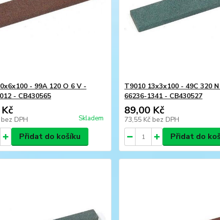
0x6x100 - 99A 120 O 6 V -
T9010 13x3x100 - 49C 320 N 
012 - CB430565
66236-1341 - CB430527
 Kč
89,00 Kč
Skladem
č
bez DPH
73,55 Kč
bez DPH
Přidat do košíku
Přidat do ko