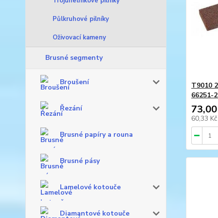
Trojúhelníkové pilníky
Půlkruhové pilníky
Oživovací kameny
Brusné segmenty
Broušení
T9010 2
66251-2
73,00
Řezání
60,33 K
Brusné papíry a rouna
Brusné pásy
Lamelové kotouče
Diamantové kotouče