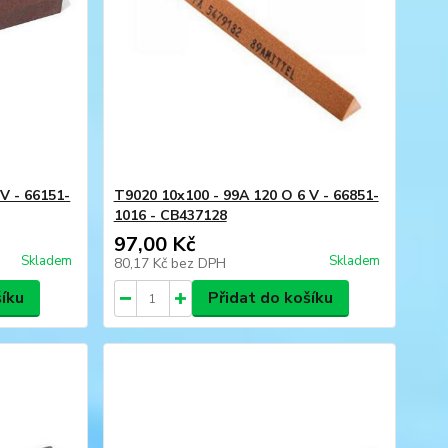
V - 66151-
T9020 10x100 - 99A 120 O 6 V - 66851-
1016 - CB437128
97,00 Kč
Skladem
Skladem
80,17 Kč
bez DPH
šíku
Přidat do košíku