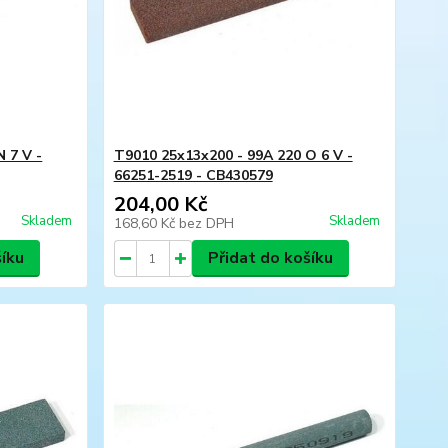
 7 V -
T9010 25x13x200 - 99A 220 O 6 V -
66251-2519 - CB430579
204,00 Kč
Skladem
Skladem
168,60 Kč
bez DPH
šíku
Přidat do košíku