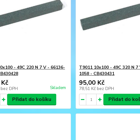
0x100 - 49C 220 N 7 V - 66136-
T9011 10x100 - 49C 320 N 7 
CB430428
1058 - CB430431
 Kč
95,00 Kč
Skladem
č
bez DPH
78,51 Kč
bez DPH
Přidat do košíku
Přidat do ko