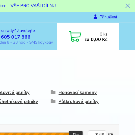
ce... VŠE PRO VAŠI DÍLNU...
Přihlášení
 si rady? Zavolejte.
0
ks
 605 017 866
za
0,00 Kč
den 8 - 20 hod - SMS kdykoliv
lovité pilníky
Honovací kameny
úhelníkové pilníky
Půlkruhové pilníky