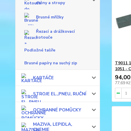
stěny a stropy
Brusné mřížky
Řezací a drážkovací
kotouče
Podložné talíře
Brusné papíry na suchý zip
T9011 1
1051 - 
94,00
KARTÁČE
77,69 K
STROJE EL.,PNEU, RUČNÍ
OCHRANNÉ POMŮCKY
MAZIVA, LEPIDLA,
CHEMIE