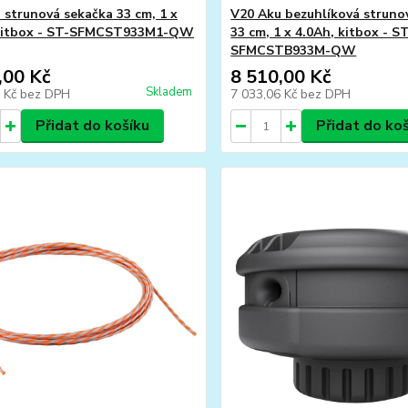
 strunová sekačka 33 cm, 1 x
V20 Aku bezuhlíková struno
 kitbox - ST-SFMCST933M1-QW
33 cm, 1 x 4.0Ah, kitbox - S
SFMCSTB933M-QW
,00 Kč
8 510,00 Kč
Skladem
4 Kč
bez DPH
7 033,06 Kč
bez DPH
Přidat do košíku
Přidat do ko