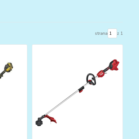
strana
z 1