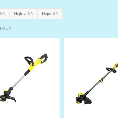
jší
Nejlevnější
Nejdražší
1-9 z 9