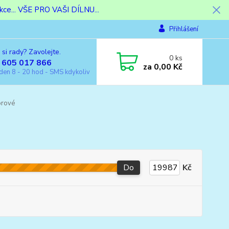
ce... VŠE PRO VAŠI DÍLNU...
Přihlášení
 si rady? Zavolejte.
0
ks
 605 017 866
za
0,00 Kč
den 8 - 20 hod - SMS kdykoliv
orové
Do
Kč