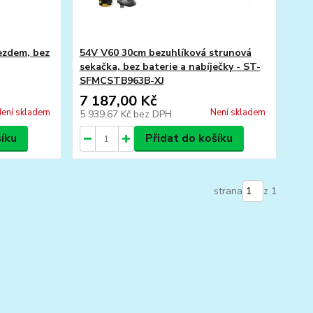
ezdem, bez
54V V60 30cm bezuhlíková strunová
sekačka, bez baterie a nabíječky - ST-
SFMCSTB963B-XJ
7 187,00 Kč
ení skladem
Není skladem
5 939,67 Kč
bez DPH
šíku
Přidat do košíku
strana
z 1