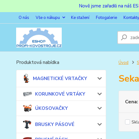
Nově jsme zařadili na náš 
O nás
Vše o nákupu
Ke stažení
Fotogalerie
Kontakt
Produktová nabídka
Úvod
S
Seka
MAGNETICKÉ VRTAČKY
KORUNKOVÉ VRTÁKY
Cena:
ÚKOSOVAČKY
Skl
BRUSKY PÁSOVÉ