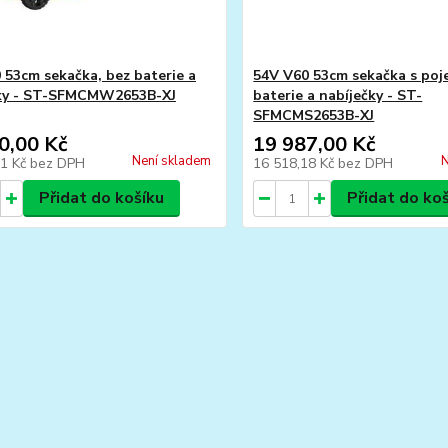
 53cm sekačka, bez baterie a
54V V60 53cm sekačka s poj
čky - ST-SFMCMW2653B-XJ
baterie a nabíječky - ST-
SFMCMS2653B-XJ
0,00 Kč
19 987,00 Kč
Není skladem
N
31 Kč
bez DPH
16 518,18 Kč
bez DPH
Přidat do košíku
Přidat do ko