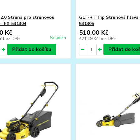
2,0 Struna pro strunovou
GLT-RT Tip Strunová hlava 
 - FX-531304
531305
0 Kč
510,00 Kč
Skladem
Kč
bez DPH
421,49 Kč
bez DPH
Přidat do košíku
Přidat do ko