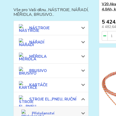
V20 Aku
4.0Ah,
Vše pro Vaši dílnu...NÁSTROJE, NÁŘADÍ,
MĚŘIDLA, BRUSIVO...
5 424
4 482,6
NÁSTROJE
NÁŘADÍ
MĚŘIDLA
BRUSIVO
KARTÁČE
STROJE EL.,PNEU, RUČNÍ
Příslušenství