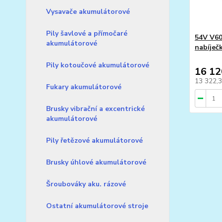
Vysavače akumulátorové
Pily šavlové a přímočaré
54V V60
akumulátorové
nabíje
Pily kotoučové akumulátorové
16 12
13 322,
Fukary akumulátorové
Brusky vibrační a excentrické
akumulátorové
Pily řetězové akumulátorové
Brusky úhlové akumulátorové
Šroubováky aku. rázové
Ostatní akumulátorové stroje