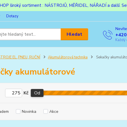
ESHOP široký sortiment : NÁSTROJŮ, MĚŘIDEL, NÁŘADÍ a další. Sek
y
Dotazy
Nevíte
Hledat
+420
Každý 
TROJE EL.,PNEU, RUČNÍ
Akumulátorová technika
Sekačky akumulát
čky akumulátorové
Kč
Od
adem
Novinka
Akce