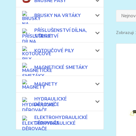
BRUSNÉ PÁSY
BRUSKY NA VRTÁKY
Nejnově
PŘÍSLUŠENSTVÍ DÍLNA,
Zobrazuji 
STROJE
KOTOUČOVÉ PILY
MAGNETICKÉ SMETÁKY
MAGNETY
HYDRAULICKÉ
DĚROVAČE
ELEKTROHYDRAULICKÉ
DĚROVAČE