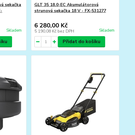
vá sekačka
GLT 35 18.0-EC Akumulátorová
T-
strunová sekačka 18 V - FX-531277
6 280,00 Kč
Skladem
Skladem
5 190,08 Kč
bez DPH
šíku
Přidat do košíku