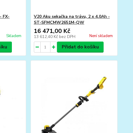
- FX-
V20 Aku sekačka na trávu, 2 x 4.0Ah -
ST-SFMCMW2651M-QW
16 471,00 Kč
Skladem
Není skladem
13 612,40 Kč
bez DPH
šíku
Přidat do košíku