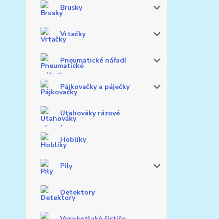
Brusky
Vrtačky
Pneumatické nářadí
Pájkovačky a páječky
Utahováky rázové
Hoblíky
Pily
Detektory
Vysokotlaké čističe