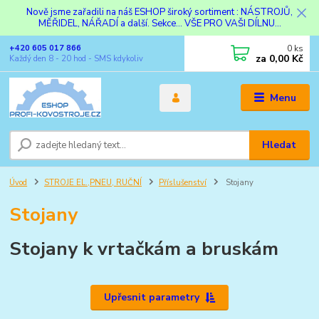
Nově jsme zařadili na náš ESHOP široký sortiment : NÁSTROJŮ,
MĚŘIDEL, NÁŘADÍ a další. Sekce... VŠE PRO VAŠI DÍLNU...
0
ks
+420 605 017 866
za
0,00 Kč
Každý den 8 - 20 hod - SMS kdykoliv
Menu
Hledat
Úvod
STROJE EL.,PNEU, RUČNÍ
Příslušenství
Stojany
Stojany
Stojany k vrtačkám a bruskám
Upřesnit parametry