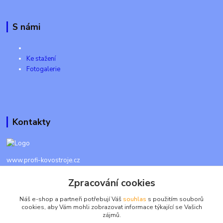
S námi
Ke stažení
Fotogalerie
Kontakty
www.profi-kovostroje.cz
Zpracování cookies
+420 605 017 866
Každý den 8 - 20 hod - SMS kdykoliv
Náš e-shop a partneři potřebují Váš
souhlas
s použitím souborů
cookies, aby Vám mohli zobrazovat informace týkající se Vašich
info@profi-kovostroje.cz
zájmů.