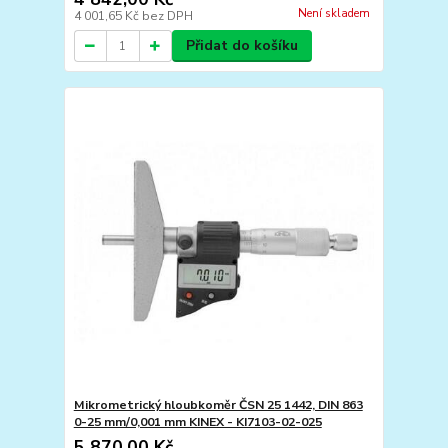
Není skladem
4 001,65 Kč
bez DPH
Přidat do košíku
Mikrometrický hloubkoměr ČSN 25 1442, DIN 863
0-25 mm/0,001 mm KINEX - KI7103-02-025
5 870,00 Kč