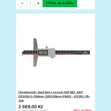
Přidat do košíku
Hloubkoměr digitální s nosem DIN 862, ABZ
DESIGN 0-300mm 300/100mm KINEX - KI2051-05-
300
2 669,00 Kč
Není skladem
2 205,79 Kč
bez DPH