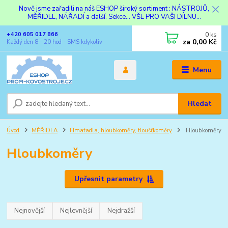
Nově jsme zařadili na náš ESHOP široký sortiment : NÁSTROJŮ,
MĚŘIDEL, NÁŘADÍ a další. Sekce... VŠE PRO VAŠI DÍLNU...
0
ks
+420 605 017 866
za
0,00 Kč
Každý den 8 - 20 hod - SMS kdykoliv
Menu
Hledat
Úvod
MĚŘIDLA
Hmatadla, hloubkoměry, tloušťkoměry
Hloubkoměry
Hloubkoměry
Upřesnit parametry
Nejnovější
Nejlevnější
Nejdražší