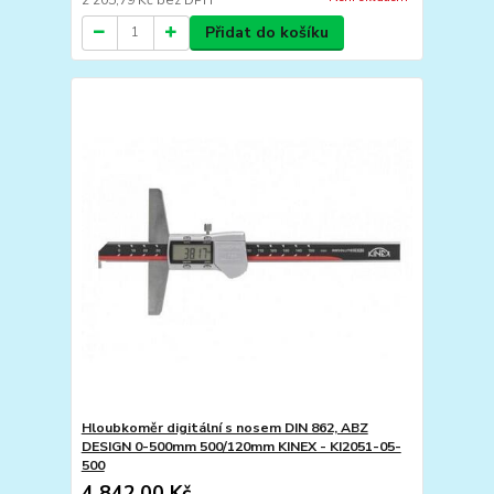
Přidat do košíku
Hloubkoměr digitální s nosem DIN 862, ABZ
DESIGN 0-500mm 500/120mm KINEX - KI2051-05-
500
4 842,00 Kč