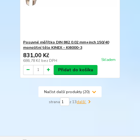
Posuvné měřítko DIN 862 0.02 mm+inch 150/40
monolitní tělo KINEX - KI6000-3
831,00 Kč
Skladem
686,78 Kč
bez DPH
Přidat do košíku
Načíst další produkty (20)
strana
z 13
další