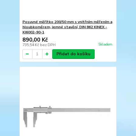
Posuvné měřítko 200/50 mm s vnitřním měřením a
hloubkoměrem, jemné stavění, DIN 862 KINEX -
KI6002-90-1
890,00 Kč
Skladem
735,54 Kč
bez DPH
Přidat do košíku