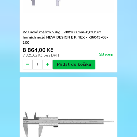
Posuvné měřítko dig. 500/100 mm-0,01 bez
horních nožů NEW DESIGN E KINEX - KI6043-05-
100
8 864,00 Kč
Skladem
7 325,62 Kč
bez DPH
Přidat do košíku