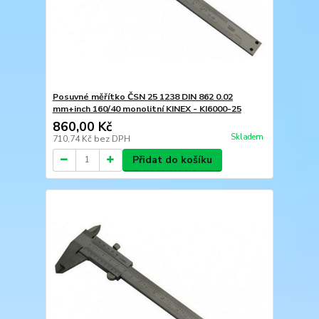
Posuvné měřítko ČSN 25 1238 DIN 862 0.02
mm+inch 160/40 monolitní KINEX - KI6000-25
860,00 Kč
Skladem
710,74 Kč
bez DPH
Přidat do košíku