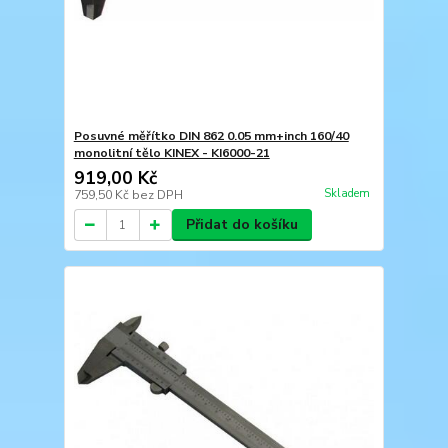
Posuvné měřítko DIN 862 0.05 mm+inch 160/40
monolitní tělo KINEX - KI6000-21
919,00 Kč
Skladem
759,50 Kč
bez DPH
Přidat do košíku