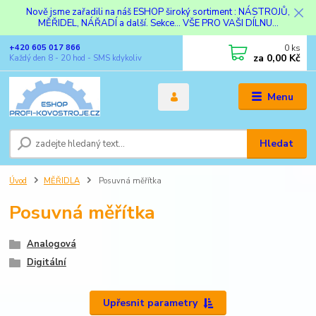
Nově jsme zařadili na náš ESHOP široký sortiment : NÁSTROJŮ,
MĚŘIDEL, NÁŘADÍ a další. Sekce... VŠE PRO VAŠI DÍLNU...
0
ks
+420 605 017 866
za
0,00 Kč
Každý den 8 - 20 hod - SMS kdykoliv
Menu
Hledat
Úvod
MĚŘIDLA
Posuvná měřítka
Posuvná měřítka
Analogová
Digitální
Upřesnit parametry