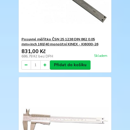
Posuvné měřítko ČSN 25 1238 DIN 862 0.05
mm+inch 160/40 monolitní KINEX - KI6000-26
831,00 Kč
Skladem
686,78 Kč
bez DPH
Přidat do košíku