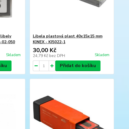
libely
Libela plastová plast 40x15x15 mm
-02-050
KINEX - KI5022-1
30,00 Kč
Skladem
Skladem
24,79 Kč
bez DPH
šíku
Přidat do košíku