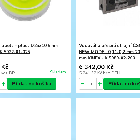
 libela - plast D25x10,5mm
Vodováha přesná strojní ČS
 KI5022-01-025
NEW MODEL 0,11-0,2 mm 20
mm KINEX - KI5080-02-200
 Kč
6 342,00 Kč
Skladem
č
bez DPH
5 241,32 Kč
bez DPH
Přidat do košíku
Přidat do ko