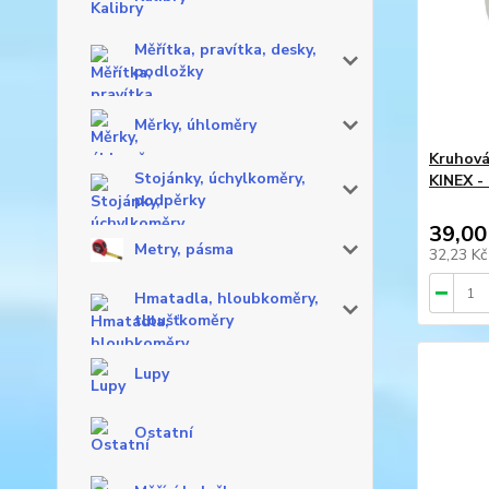
Měřítka, pravítka, desky,
podložky
Měrky, úhloměry
Kruhová
Stojánky, úchylkoměry,
KINEX -
podpěrky
39,00
Metry, pásma
32,23 K
Hmatadla, hloubkoměry,
tloušťkoměry
Lupy
Ostatní