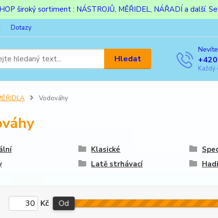
ESHOP široký sortiment : NÁSTROJŮ, MĚŘIDEL, NÁŘADÍ a další. Sek
y
Dotazy
Nevíte
Hledat
+420
Každý 
MĚŘIDLA
Vodováhy
ováhy
ální
Klasické
Spec
y
Latě strhávací
Had
Kč
Od