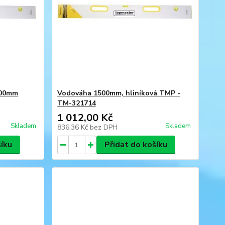
500mm
Vodováha 1500mm, hliníková TMP -
TM-321714
1 012,00 Kč
Skladem
Skladem
836,36 Kč
bez DPH
šíku
Přidat do košíku