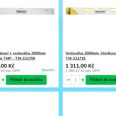
hávací + vodováha 2000mm
Vodováha 2000mm, hliníkov
vá TMP - TM-321709
TM-321715
,00 Kč
1 311,00 Kč
Skladem
3 Kč
bez DPH
1 083,47 Kč
bez DPH
Přidat do košíku
Přidat do ko