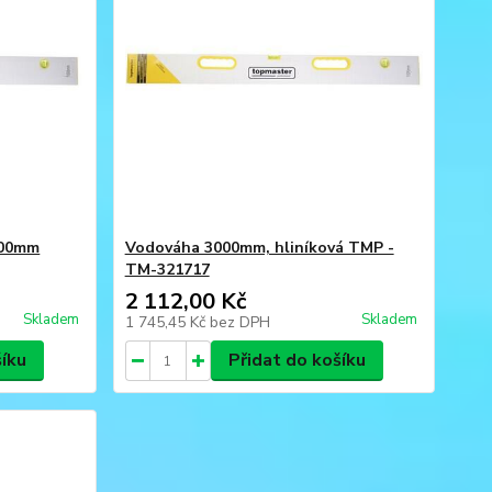
000mm
Vodováha 3000mm, hliníková TMP -
TM-321717
2 112,00 Kč
Skladem
Skladem
1 745,45 Kč
bez DPH
šíku
Přidat do košíku