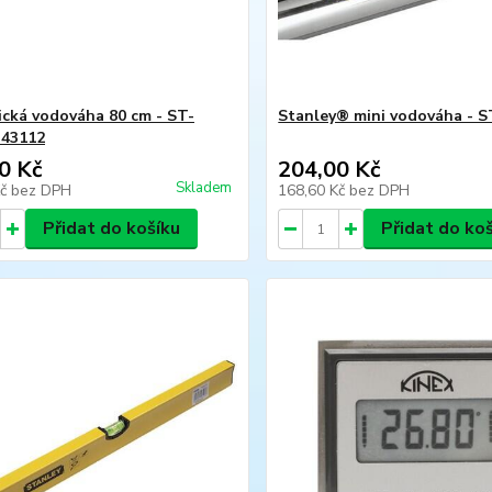
cká vodováha 80 cm - ST-
Stanley® mini vodováha - S
43112
0 Kč
204,00 Kč
Skladem
Kč
bez DPH
168,60 Kč
bez DPH
Přidat do košíku
Přidat do ko