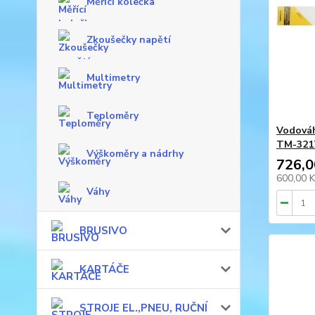
Měřící kolečka
Zkoušečky napětí
Multimetry
Teploměry
Vodováh
TM-321
Výškoměry a nádrhy
726,0
600,00 
Váhy
BRUSIVO
KARTÁČE
STROJE EL.,PNEU, RUČNÍ