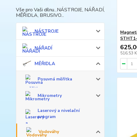
Vše pro Vaši dílnu...NÁSTROJE, NÁŘADÍ,
MĚŘIDLA, BRUSIVO...
NÁSTROJE
Magneti
STHT1-
625,0
NÁŘADÍ
516,53 
MĚŘIDLA
Posuvná měřítka
Mikrometry
Laserový a nivelační
program
Vodováhy