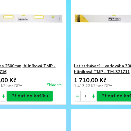
a 2500mm, hliníková TMP -
Lať strhávací + vodováha 3
716
hliníková TMP - TM-321711
,00 Kč
1 710,00 Kč
Skladem
8 Kč
bez DPH
1 413,22 Kč
bez DPH
Přidat do košíku
Přidat do ko