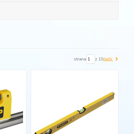
strana
z 10
další