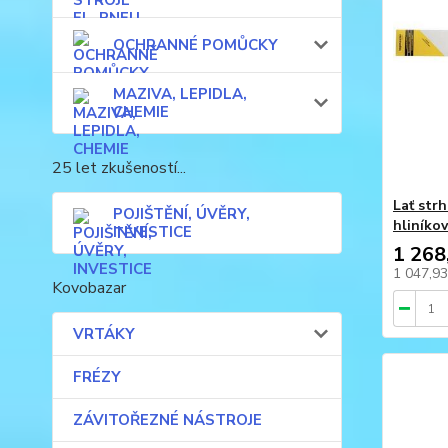
OCHRANNÉ POMŮCKY
MAZIVA, LEPIDLA,
CHEMIE
25 let zkušeností...
Lať str
POJIŠTĚNÍ, ÚVĚRY,
hliníko
INVESTICE
1 268
1 047,9
Kovobazar
VRTÁKY
FRÉZY
ZÁVITOŘEZNÉ NÁSTROJE