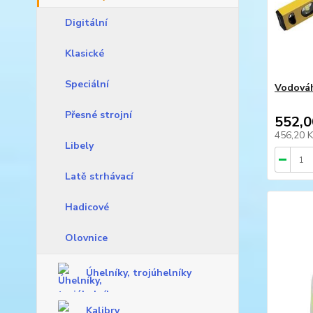
Digitální
Klasické
Speciální
Vodová
Přesné strojní
552,0
456,20 
Libely
Latě strhávací
Hadicové
Olovnice
Úhelníky, trojúhelníky
Kalibry