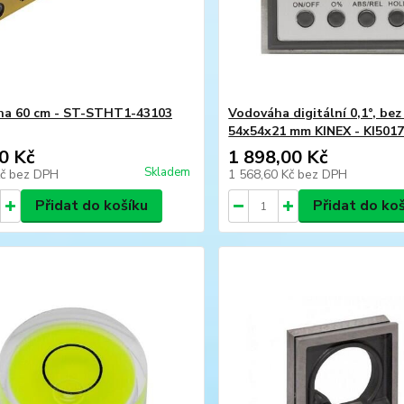
ha 60 cm - ST-STHT1-43103
Vodováha digitální 0,1°, bez 
54x54x21 mm KINEX - KI5017
0 Kč
1 898,00 Kč
Skladem
Kč
bez DPH
1 568,60 Kč
bez DPH
Přidat do košíku
Přidat do ko