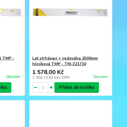
á TMP -
Lať strhávací + vodováha 2500mm
hliníková TMP - TM-321710
1 578,00 Kč
Skladem
Skladem
1 304,13 Kč
bez DPH
šíku
Přidat do košíku