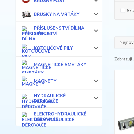
BRUSNÉ PÁSY
Skl
BRUSKY NA VRTÁKY
PŘÍSLUŠENSTVÍ DÍLNA,
STROJE
Nejnově
KOTOUČOVÉ PILY
Zobrazuji 
MAGNETICKÉ SMETÁKY
MAGNETY
HYDRAULICKÉ
DĚROVAČE
ELEKTROHYDRAULICKÉ
DĚROVAČE