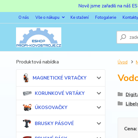
Nově jsme zařadili na náš 
O nás
Vše o nákupu
Ke stažení
Fotogalerie
Kontakt
Produktová nabídka
Úvod
Vod
MAGNETICKÉ VRTAČKY
KORUNKOVÉ VRTÁKY
Digit
Libel
ÚKOSOVAČKY
BRUSKY PÁSOVÉ
Cena: