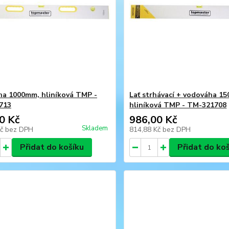
a 1000mm, hliníková TMP -
Lať strhávací + vodováha 1
713
hliníková TMP - TM-321708
0 Kč
986,00 Kč
Skladem
Kč
bez DPH
814,88 Kč
bez DPH
Přidat do košíku
Přidat do ko