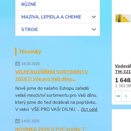
RŮZNÉ
MAZIVA, LEPIDLA A CHEMIE
STROJE
Novinky
16.03.2026
Vodováh
VELKÉ ROZŠÍŘENÍ SORTIMENTU
TM-321
2026 !!! Vše pro Vaši dílnu...
1 648
1 361,9
Nově jsme do našeho Eshopu zařadili
velké množství sortimentu pro Vaši dílnu,
který jsme do teď dodávali na poptávku...
V sekci VŠE PRO VAŠI DÍLNU, ...
číst celé
14.01.2025
NOVINKA 2025 !!! PVC krytky T-