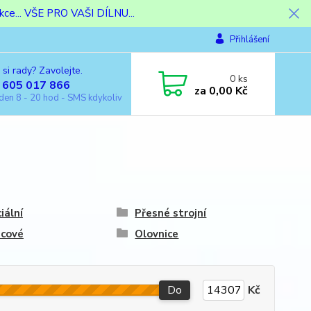
ce... VŠE PRO VAŠI DÍLNU...
Přihlášení
 si rady? Zavolejte.
0
ks
 605 017 866
za
0,00 Kč
den 8 - 20 hod - SMS kdykoliv
iální
Přesné strojní
icové
Olovnice
Do
Kč