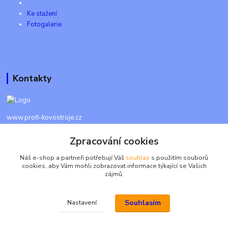
Ke stažení
Fotogalerie
Kontakty
www.profi-kovostroje.cz
Zpracování cookies
+420 605 017 866
Každý den 8 - 20 hod - SMS kdykoliv
Náš e-shop a partneři potřebují Váš
souhlas
s použitím souborů
cookies, aby Vám mohli zobrazovat informace týkající se Vašich
info@profi-kovostroje.cz
zájmů.
Souhlasím
Nastavení