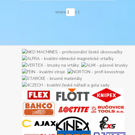
strana
z 1