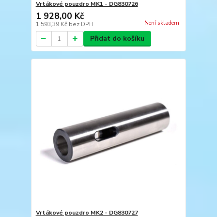
Vrtákové pouzdro MK1 - DG830726
1 928,00 Kč
Není skladem
1 593,39 Kč
bez DPH
Přidat do košíku
Vrtákové pouzdro MK2 - DG830727