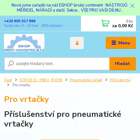
Nově jsme zařadili na náš ESHOP široký sortiment : NÁSTROJŮ,
MĚŘIDEL, NÁŘADÍ a další. Sekce... VŠE PRO VAŠI DÍLNU...
0
ks
+420 605 017 866
za
0,00 Kč
Každý den 8 - 20 hod - SMS kdykoliv
Menu
Hledat
Úvod
STROJE EL.,PNEU, RUČNÍ
Pneumatické nářadí
Příslušenství
Pro vrtačky
Pro vrtačky
Příslušenství pro pneumatické
vrtačky