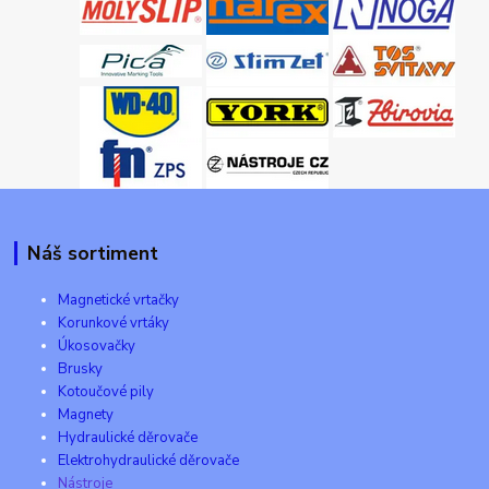
Náš sortiment
Magnetické vrtačky
Korunkové vrtáky
Úkosovačky
Brusky
Kotoučové pily
Magnety
Hydraulické děrovače
Elektrohydraulické děrovače
Nástroje