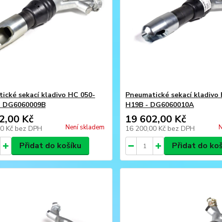
ické sekací kladivo HC 050-
Pneumatické sekací kladivo
- DG6060009B
H19B - DG6060010A
2,00 Kč
19 602,00 Kč
Není skladem
N
00 Kč
bez DPH
16 200,00 Kč
bez DPH
Přidat do košíku
Přidat do ko