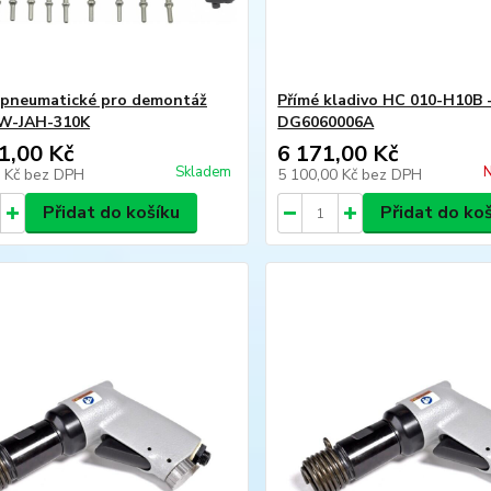
 pneumatické pro demontáž
Přímé kladivo HC 010-H10B 
JW-JAH-310K
DG6060006A
1,00 Kč
6 171,00 Kč
Skladem
N
7 Kč
bez DPH
5 100,00 Kč
bez DPH
Přidat do košíku
Přidat do ko