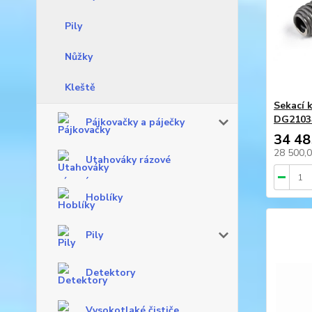
Pily
Nůžky
Kleště
Sekací 
DG2103
Pájkovačky a páječky
34 48
28 500,
Utahováky rázové
Hoblíky
Pily
Detektory
Vysokotlaké čističe