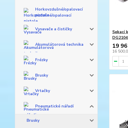
Horkovzdušné/opalovací
pistole
Vysavače a čističky
Sekací 
DG2104
Akumulátorová technika
19 96
16 500,
Frézky
Brusky
Vrtačky
Pneumatické nářadí
Brusky