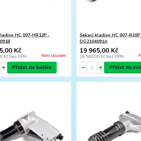
kladivo HC 007-HR12P -
Sekací kladivo HC 007-R10P
091B
DG2104091A
5,00 Kč
19 965,00 Kč
Není skladem
N
00 Kč
bez DPH
16 500,00 Kč
bez DPH
Přidat do košíku
Přidat do ko