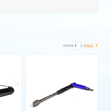
strana
z 2
další