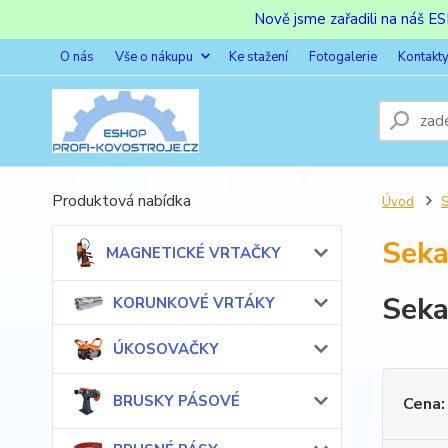
Nově jsme zařadili na náš 
O nás
Vše o nákupu
Ke stažení
Fotogalerie
Kontakt
Produktová nabídka
Úvod
S
Seka
MAGNETICKÉ VRTAČKY
Seka
KORUNKOVÉ VRTÁKY
ÚKOSOVAČKY
BRUSKY PÁSOVÉ
Cena: