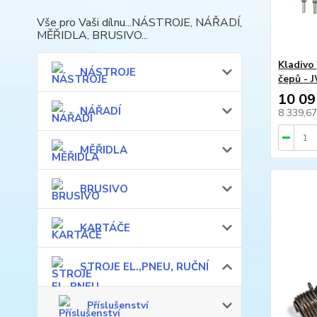
Vše pro Vaši dílnu...NÁSTROJE, NÁŘADÍ,
MĚŘIDLA, BRUSIVO...
Kladivo
NÁSTROJE
čepů - 
10 09
NÁŘADÍ
8 339,6
MĚŘIDLA
BRUSIVO
KARTÁČE
STROJE EL.,PNEU, RUČNÍ
Příslušenství