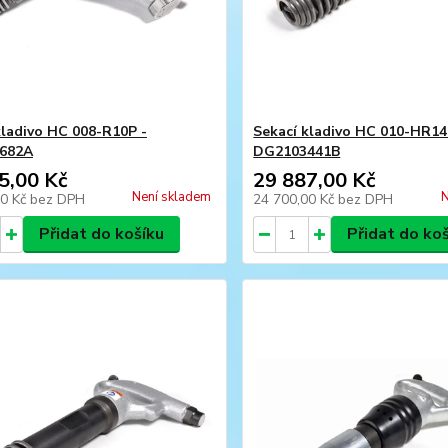
kladivo HC 008-R10P -
Sekací kladivo HC 010-HR14
682A
DG2103441B
5,00 Kč
29 887,00 Kč
Není skladem
N
00 Kč
bez DPH
24 700,00 Kč
bez DPH
Přidat do košíku
Přidat do ko