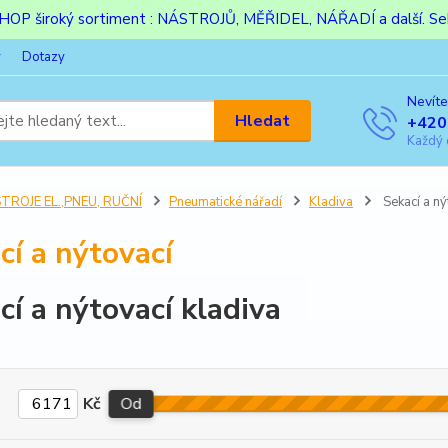
ESHOP široký sortiment : NÁSTROJŮ, MĚŘIDEL, NÁŘADÍ a další. Sek
y
Dotazy
Nevíte
Hledat
+420
Každý 
TROJE EL.,PNEU, RUČNÍ
Pneumatické nářadí
Kladiva
Sekací a ný
cí a nýtovací
cí a nýtovací kladiva
Kč
Od