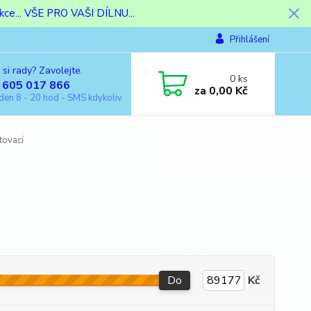
ce... VŠE PRO VAŠI DÍLNU...
Přihlášení
 si rady? Zavolejte.
0
ks
 605 017 866
za
0,00 Kč
den 8 - 20 hod - SMS kdykoliv
tovací
Do
Kč