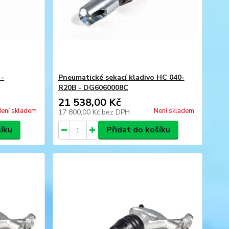
 -
Pneumatické sekací kladivo HC 040-
R20B - DG6060008C
21 538,00 Kč
ení skladem
Není skladem
17 800,00 Kč
bez DPH
šíku
Přidat do košíku