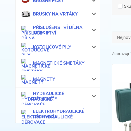
BRUSNÉ PÁSY
Skl
BRUSKY NA VRTÁKY
PŘÍSLUŠENSTVÍ DÍLNA,
STROJE
Nejnově
KOTOUČOVÉ PILY
Zobrazuji 
MAGNETICKÉ SMETÁKY
MAGNETY
HYDRAULICKÉ
DĚROVAČE
ELEKTROHYDRAULICKÉ
DĚROVAČE