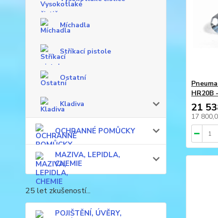
Míchadla
Stříkací pistole
Ostatní
Pneumat
HR20B 
Kladiva
21 53
17 800,
OCHRANNÉ POMŮCKY
MAZIVA, LEPIDLA,
CHEMIE
25 let zkušeností...
POJIŠTĚNÍ, ÚVĚRY,