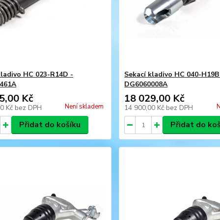
kladivo HC 023-R14D -
Sekací kladivo HC 040-H19B
461A
DG6060008A
5,00 Kč
18 029,00 Kč
Není skladem
N
00 Kč
bez DPH
14 900,00 Kč
bez DPH
Přidat do košíku
Přidat do ko