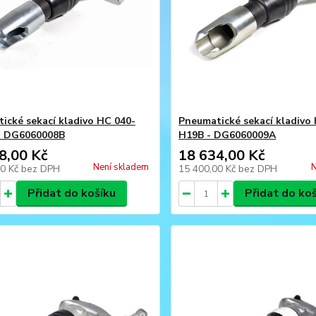
ické sekací kladivo HC 040-
Pneumatické sekací kladivo
- DG6060008B
H19B - DG6060009A
8,00 Kč
18 634,00 Kč
Není skladem
N
00 Kč
bez DPH
15 400,00 Kč
bez DPH
Přidat do košíku
Přidat do ko