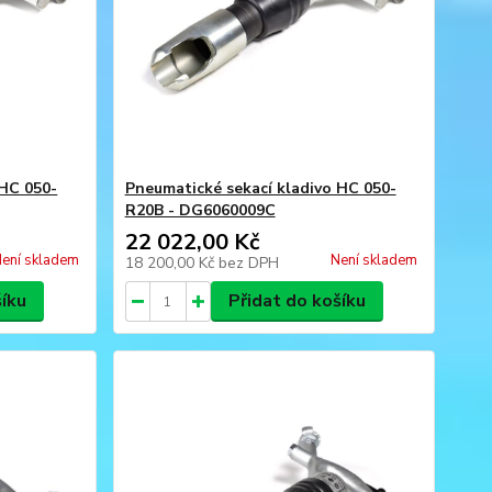
 HC 050-
Pneumatické sekací kladivo HC 050-
R20B - DG6060009C
22 022,00 Kč
ení skladem
Není skladem
18 200,00 Kč
bez DPH
šíku
Přidat do košíku