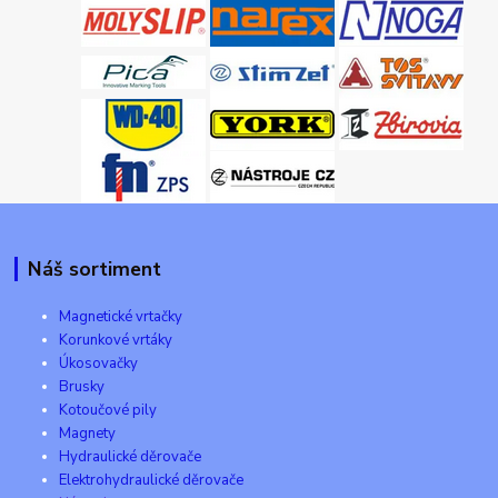
Náš sortiment
Magnetické vrtačky
Korunkové vrtáky
Úkosovačky
Brusky
Kotoučové pily
Magnety
Hydraulické děrovače
Elektrohydraulické děrovače