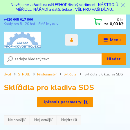
Nově jsme zařadili na náš ESHOP široký sortiment : NÁSTROJŮ,
MĚŘIDEL, NÁŘADÍ a další. Sekce... VŠE PRO VAŠI DÍLNU...
0
ks
+420 605 017 866
za
0,00 Kč
Každý den 8 - 20 hod - SMS kdykoliv
Menu
Hledat
Úvod
STROJE
Příslušenství
Sklíčidla
Sklíčidla pro kladiva SDS
Sklíčidla pro kladiva SDS
Upřesnit parametry
Nejnovější
Nejlevnější
Nejdražší