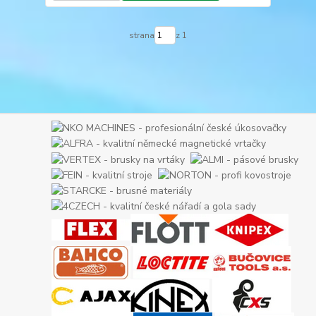
strana
z 1