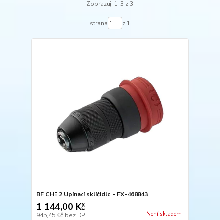
Zobrazuji 1-3 z 3
strana
z 1
BF CHE 2 Upínací sklíčidlo - FX-468843
1 144,00 Kč
Není skladem
945,45 Kč
bez DPH