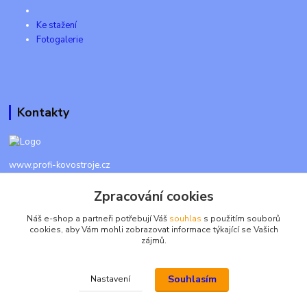
Ke stažení
Fotogalerie
Kontakty
www.profi-kovostroje.cz
Zpracování cookies
+420 605 017 866
Každý den 8 - 20 hod - SMS kdykoliv
Náš e-shop a partneři potřebují Váš
souhlas
s použitím souborů
cookies, aby Vám mohli zobrazovat informace týkající se Vašich
info@profi-kovostroje.cz
zájmů.
Souhlasím
Nastavení