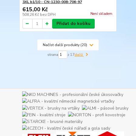
3XL b1/10 - CN-1230-008-706-97
615,00 Kč
Není skladem
508,26 Kč
bez DPH
Přidat do košíku
Načíst další produkty (20)
strana
z 17
další