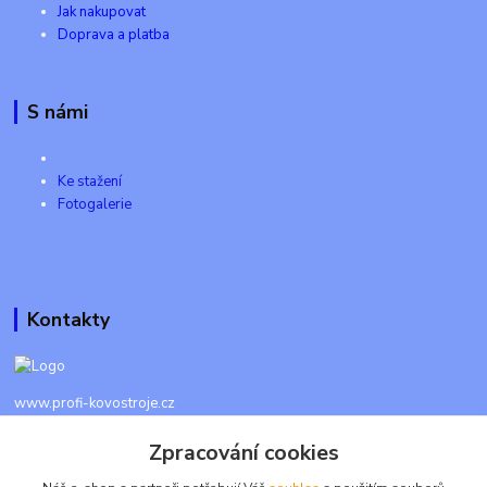
Jak nakupovat
Doprava a platba
S námi
Ke stažení
Fotogalerie
Kontakty
www.profi-kovostroje.cz
Zpracování cookies
+420 605 017 866
Každý den 8 - 20 hod - SMS kdykoliv