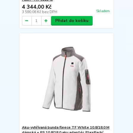
4 344,00 Kč
Skladem
3 590,08 Kč
bez DPH
Přidat do košíku
Aku-vyhřívaná bunda fleece TF White 10.8/18.0 M
dámská + PS 10,8/18,0 aku adaptér /FlexPack/