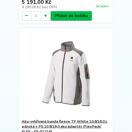
5 191,00 Kč
Skladem
4 290,08 Kč
bez DPH
Přidat do košíku
Aku-vyhřívaná bunda fleece TF White 10.8/18.0 L
pánská + PS 10,8/18,0 aku adaptér /FlexPack/
FLEX - FX-512141