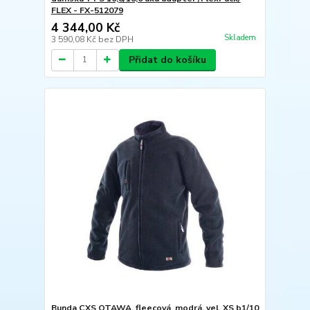
FLEX - FX-512079
4 344,00 Kč
Skladem
3 590,08 Kč
bez DPH
Přidat do košíku
Bunda CXS OTAWA, fleecová, modrá, vel. XS b1/10