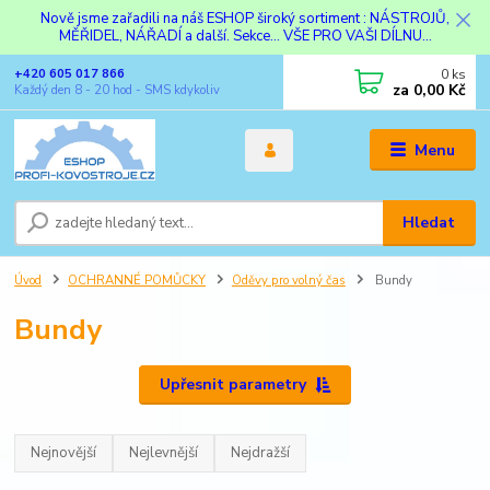
Nově jsme zařadili na náš ESHOP široký sortiment : NÁSTROJŮ,
MĚŘIDEL, NÁŘADÍ a další. Sekce... VŠE PRO VAŠI DÍLNU...
0
ks
+420 605 017 866
za
0,00 Kč
Každý den 8 - 20 hod - SMS kdykoliv
Menu
Hledat
Úvod
OCHRANNÉ POMŮCKY
Oděvy pro volný čas
Bundy
Bundy
Upřesnit parametry
Nejnovější
Nejlevnější
Nejdražší