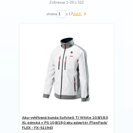
Zobrazuji 1-20 z 322
strana
z 17
další
Aku-vyhřívaná bunda Sofshell TJ White 10.8/18.0
XL pánská + PS 10,8/18,0 aku adaptér /FlexPack/
FLEX - FX-511943