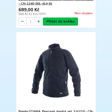
- CN-1240-001-414-91
689,00 Kč
Není skladem
569,42 Kč
bez DPH
Přidat do košíku
Bunda OTAWA, fleecová, modrá, vel. S b1/10 - CN-