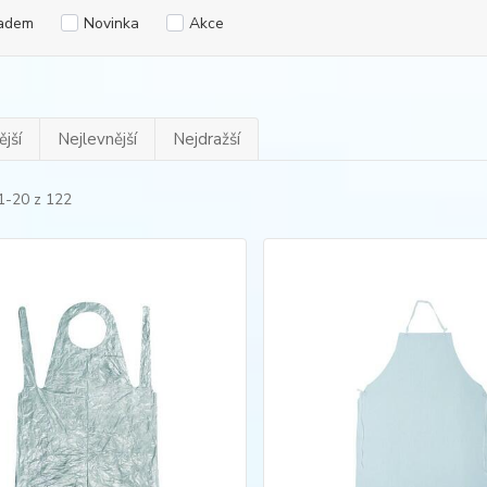
adem
Novinka
Akce
jší
Nejlevnější
Nejdražší
1-20 z 122