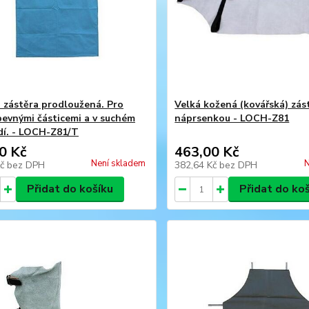
 zástěra prodloužená. Pro
Velká kožená (kovářská) zás
 pevnými částicemi a v suchém
náprsenkou - LOCH-Z81
dí. - LOCH-Z81/T
0 Kč
463,00 Kč
Není skladem
N
Kč
bez DPH
382,64 Kč
bez DPH
Přidat do košíku
Přidat do ko