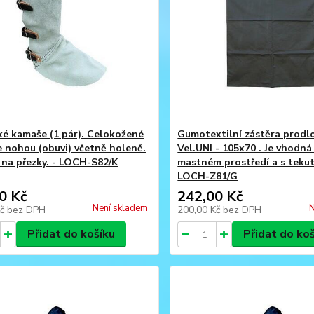
ké kamaše (1 pár). Celokožené
Gumotextilní zástěra prodl
e nohou (obuvi) včetně holeně.
Vel.UNI - 105x70 . Je vhodná
 na přezky. - LOCH-S82/K
mastném prostředí a s tekut
LOCH-Z81/G
0 Kč
242,00 Kč
Není skladem
N
Kč
bez DPH
200,00 Kč
bez DPH
Přidat do košíku
Přidat do ko