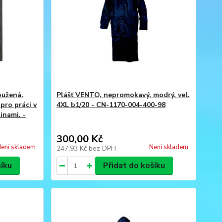
oužená.
Plášť VENTO, nepromokavý, modrý, vel.
 pro práci v
4XL b1/20 - CN-1170-004-400-98
inami. -
300,00 Kč
ení skladem
Není skladem
247,93 Kč
bez DPH
šíku
Přidat do košíku