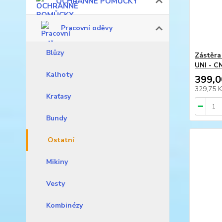
OCHRANNÉ POMŮCKY
Pracovní oděvy
Blůzy
Zástěra
UNI - C
Kalhoty
399,0
329,75 
Kraťasy
Bundy
Ostatní
Mikiny
Vesty
Kombinézy