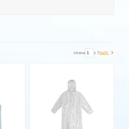
strana
z 7
další