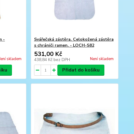
m -
Svářečská zástěra. Celokožená zástěra
s chrániči ramen. - LOCH-S82
531,00 Kč
ení skladem
Není skladem
438,84 Kč
bez DPH
šíku
Přidat do košíku