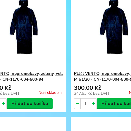
ENTO, nepromokavý, zelený, vel.
Plášť VENTO, nepromokavý, z
 - CN-1170-004-500-94
M b1/20 - CN-1170-004-500-
0 Kč
300,00 Kč
Není skladem
N
Kč
bez DPH
247,93 Kč
bez DPH
Přidat do košíku
Přidat do ko