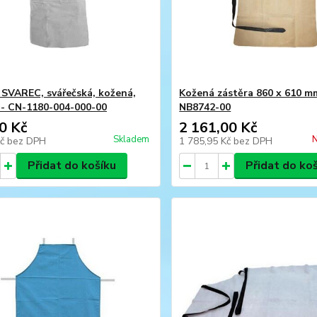
 SVAREC, svářečská, kožená,
Kožená zástěra 860 x 610 m
I - CN-1180-004-000-00
NB8742-00
0 Kč
2 161,00 Kč
Skladem
N
Kč
bez DPH
1 785,95 Kč
bez DPH
Přidat do košíku
Přidat do ko