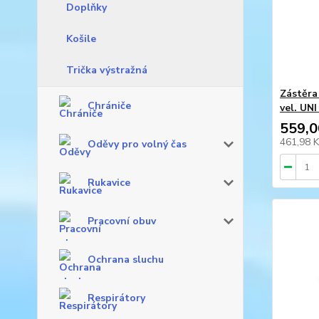
Doplňky
Košile
Trička výstražná
Zástěra
Chrániče
vel. UN
559,0
461,98 
Oděvy pro volný čas
Rukavice
Pracovní obuv
Ochrana sluchu
Respirátory