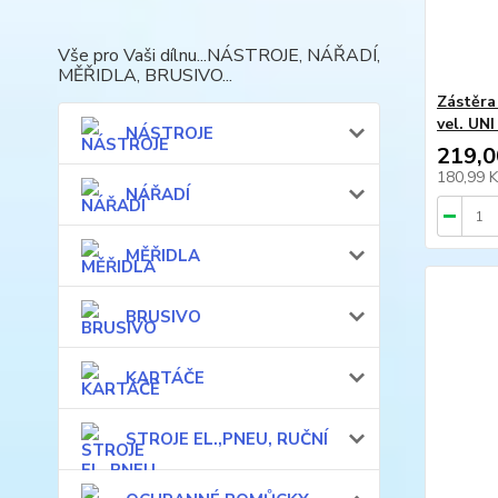
Vše pro Vaši dílnu...NÁSTROJE, NÁŘADÍ,
MĚŘIDLA, BRUSIVO...
Zástěra
vel. UN
NÁSTROJE
219,0
180,99 
NÁŘADÍ
MĚŘIDLA
BRUSIVO
KARTÁČE
STROJE EL.,PNEU, RUČNÍ