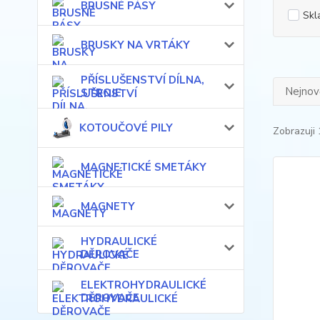
BRUSNÉ PÁSY
Skl
BRUSKY NA VRTÁKY
PŘÍSLUŠENSTVÍ DÍLNA,
Nejnově
STROJE
KOTOUČOVÉ PILY
Zobrazuji 
MAGNETICKÉ SMETÁKY
MAGNETY
HYDRAULICKÉ
DĚROVAČE
ELEKTROHYDRAULICKÉ
DĚROVAČE