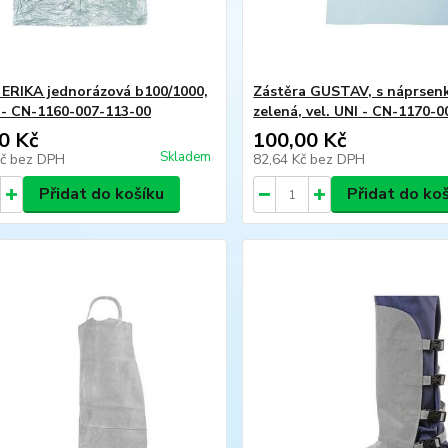
 ERIKA jednorázová b100/1000,
Zástěra GUSTAV, s náprsen
I - CN-1160-007-113-00
zelená, vel. UNI - CN-1170-
0 Kč
100,00 Kč
Skladem
Kč
bez DPH
82,64 Kč
bez DPH
Přidat do košíku
Přidat do ko