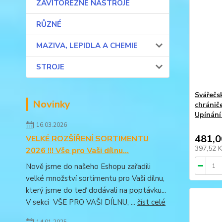
ZÁVITOŘEZNÉ NÁSTROJE
RŮZNÉ
MAZIVA, LEPIDLA A CHEMIE
STROJE
Svářečs
Novinky
chránič
Upínání
16.03.2026
481,0
VELKÉ ROZŠÍŘENÍ SORTIMENTU
397,52 
2026 !!! Vše pro Vaši dílnu...
Nově jsme do našeho Eshopu zařadili
velké množství sortimentu pro Vaši dílnu,
který jsme do teď dodávali na poptávku...
V sekci VŠE PRO VAŠI DÍLNU, ...
číst celé
14.01.2025