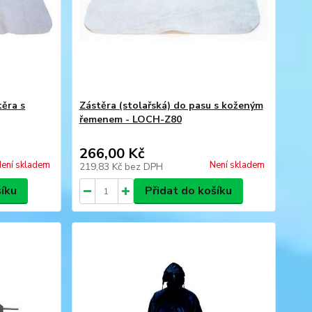
těra s
Zástěra (stolařská) do pasu s koženým
řemenem - LOCH-Z80
266,00 Kč
ení skladem
Není skladem
219,83 Kč
bez DPH
šíku
Přidat do košíku