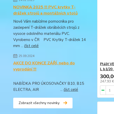
NOVINKA 2025 !!! PVC krytky T-
drážek strojů a montážních stolů
Nově Vám nabízíme pomocníka pro
zaslepení T-drážek obráběcích strojů z
vysoce odolného materiálu PVC.
Vyrobeno v ČR PVC Krytky T-drážek 14
mm ...
číst celé
25.09.2024
AKCE DO KONCE ZÁŘÍ, nebo do
Plášť V
vyprodání !!!
L b1/20
300,0
247,93 
NABÍDKA PRO ÚKOSOVAČKY B10, B15
ELECTRA, AIR ...
číst celé
Zobrazit všechny novinky