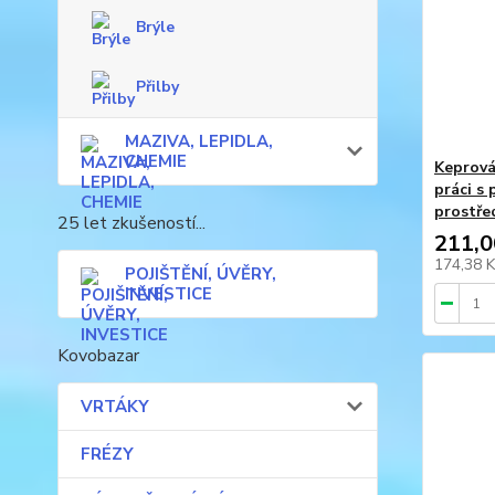
Brýle
Přilby
MAZIVA, LEPIDLA,
CHEMIE
Keprová
práci s
prostře
25 let zkušeností...
211,0
174,38 
POJIŠTĚNÍ, ÚVĚRY,
INVESTICE
Kovobazar
VRTÁKY
FRÉZY