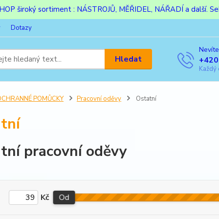
ESHOP široký sortiment : NÁSTROJŮ, MĚŘIDEL, NÁŘADÍ a další. Sek
y
Dotazy
Nevíte
Hledat
+420
Každý 
OCHRANNÉ POMŮCKY
Pracovní oděvy
Ostatní
tní
tní pracovní oděvy
Kč
Od