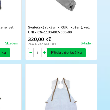
ené, vel.
Svářečský rukávník RUKI, kožený, vel.
UNI - CN-1180-007-000-00
320,00 Kč
Skladem
Skladem
264,46 Kč
bez DPH
šíku
Přidat do košíku