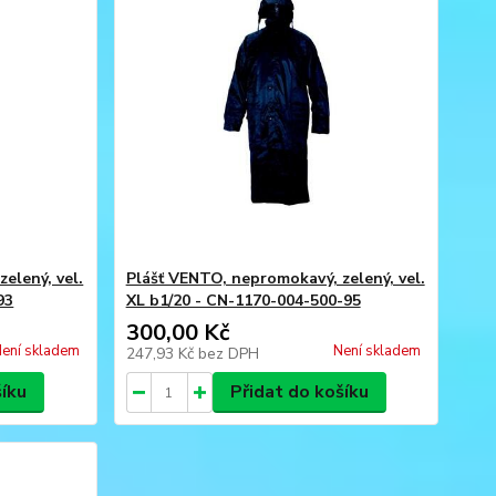
elený, vel.
Plášť VENTO, nepromokavý, zelený, vel.
93
XL b1/20 - CN-1170-004-500-95
300,00 Kč
ení skladem
Není skladem
247,93 Kč
bez DPH
šíku
Přidat do košíku