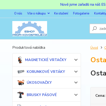
Nově jsme zařadili na náš 
O nás
Vše o nákupu
Ke stažení
Fotogalerie
Kontakt
Produktová nabídka
Úvod
Osta
MAGNETICKÉ VRTAČKY
Osta
KORUNKOVÉ VRTÁKY
ÚKOSOVAČKY
BRUSKY PÁSOVÉ
Cena: