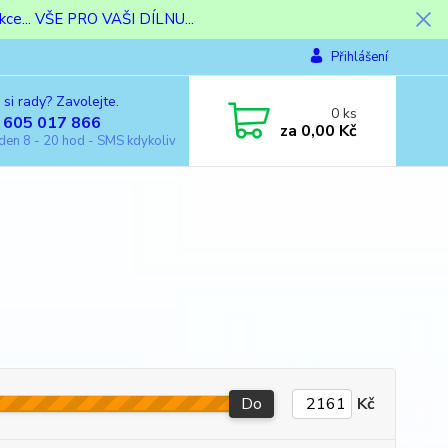
ce... VŠE PRO VAŠI DÍLNU...
Přihlášení
 si rady? Zavolejte.
0
ks
 605 017 866
za
0,00 Kč
den 8 - 20 hod - SMS kdykoliv
Do
Kč