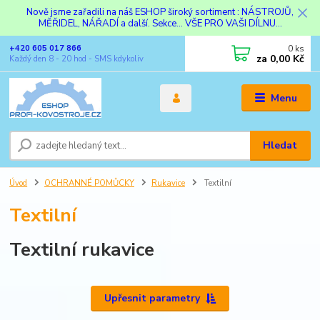
Nově jsme zařadili na náš ESHOP široký sortiment : NÁSTROJŮ,
MĚŘIDEL, NÁŘADÍ a další. Sekce... VŠE PRO VAŠI DÍLNU...
0
ks
+420 605 017 866
za
0,00 Kč
Každý den 8 - 20 hod - SMS kdykoliv
Menu
Hledat
Úvod
OCHRANNÉ POMŮCKY
Rukavice
Textilní
Textilní
Textilní rukavice
Upřesnit parametry