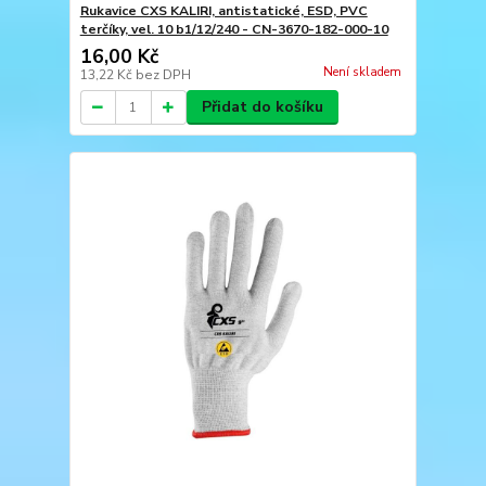
Rukavice CXS KALIRI, antistatické, ESD, PVC
terčíky, vel. 10 b1/12/240 - CN-3670-182-000-10
16,00 Kč
Není skladem
13,22 Kč
bez DPH
Přidat do košíku