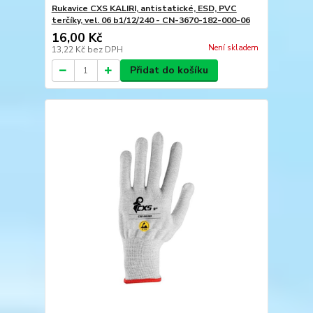
Rukavice CXS KALIRI, antistatické, ESD, PVC
terčíky, vel. 06 b1/12/240 - CN-3670-182-000-06
16,00 Kč
Není skladem
13,22 Kč
bez DPH
Přidat do košíku