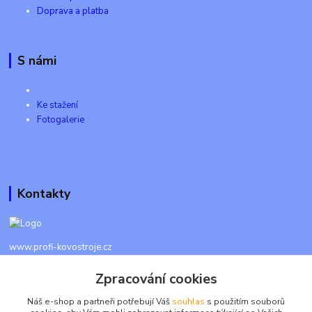
Doprava a platba
S námi
Ke stažení
Fotogalerie
Kontakty
www.profi-kovostroje.cz
Zpracování cookies
+420 605 017 866
Každý den 8 - 20 hod - SMS kdykoliv
Náš e-shop a partneři potřebují Váš
souhlas
s použitím souborů