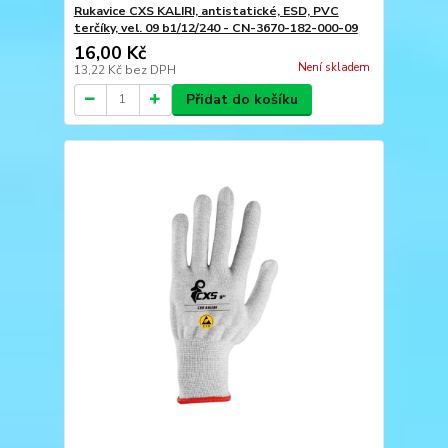
Rukavice CXS KALIRI, antistatické, ESD, PVC
terčíky, vel. 09 b1/12/240 - CN-3670-182-000-09
16,00 Kč
Není skladem
13,22 Kč
bez DPH
Přidat do košíku