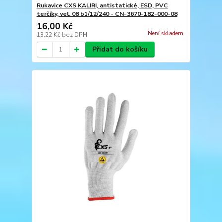
Rukavice CXS KALIRI, antistatické, ESD, PVC
terčíky, vel. 08 b1/12/240 - CN-3670-182-000-08
16,00 Kč
Není skladem
13,22 Kč
bez DPH
Přidat do košíku