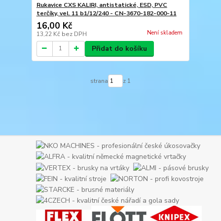
Rukavice CXS KALIRI, antistatické, ESD, PVC
terčíky, vel. 11 b1/12/240 - CN-3670-182-000-11
16,00 Kč
Není skladem
13,22 Kč
bez DPH
Přidat do košíku
strana
z 1