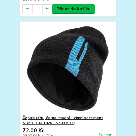
Přidat do košíku
Čepice LOKI, černo-modrá - zimní sortiment
b1/60 - CN-1820-157-806-00
72,00 Kč
Skladem
59,50 Kč
bez DPH