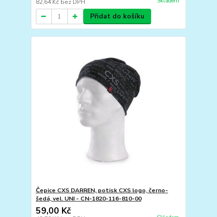
Skladem
82,64 Kč
bez DPH
Přidat do košíku
Čepice CXS DARREN, potisk CXS logo, černo-
šedá, vel. UNI - CN-1820-116-810-00
59,00 Kč