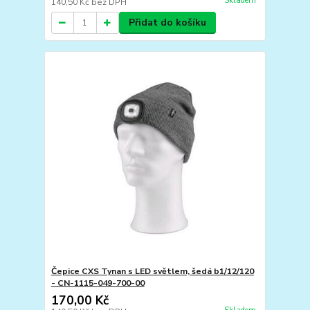
Skladem
140,50 Kč
bez DPH
Přidat do košíku
Čepice CXS Tynan s LED světlem, šedá b1/12/120
- CN-1115-049-700-00
170,00 Kč