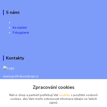
S námi
Ke stažení
Fotogalerie
Kontakty
www.profi-kovostroje.cz
Zpracování cookies
+420 605 017 866
Každý den 8 - 20 hod - SMS kdykoliv
Náš e-shop a partneři potřebují Váš
souhlas
s použitím souborů
cookies, aby Vám mohli zobrazovat informace týkající se Vašich
info@profi-kovostroje.cz
zájmů.