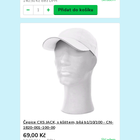
140,50 Kč
bez DPH
Přidat do košíku
Čepice CXS JACK, s kšiltem, bílá b1/10/100 - CN-
1820-001-100-00
69,00 Kč
Skladem