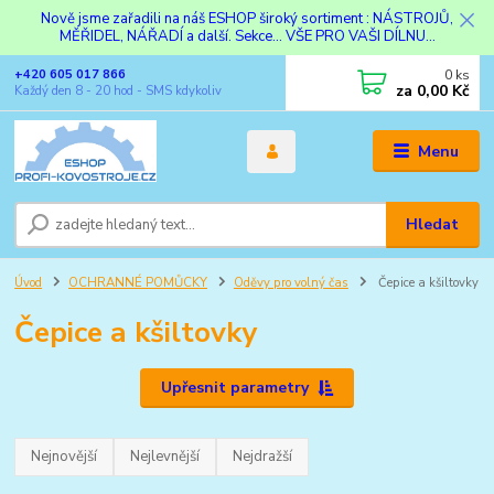
Nově jsme zařadili na náš ESHOP široký sortiment : NÁSTROJŮ,
MĚŘIDEL, NÁŘADÍ a další. Sekce... VŠE PRO VAŠI DÍLNU...
0
ks
+420 605 017 866
za
0,00 Kč
Každý den 8 - 20 hod - SMS kdykoliv
Menu
Hledat
Úvod
OCHRANNÉ POMŮCKY
Oděvy pro volný čas
Čepice a kšiltovky
Čepice a kšiltovky
Upřesnit parametry
Nejnovější
Nejlevnější
Nejdražší