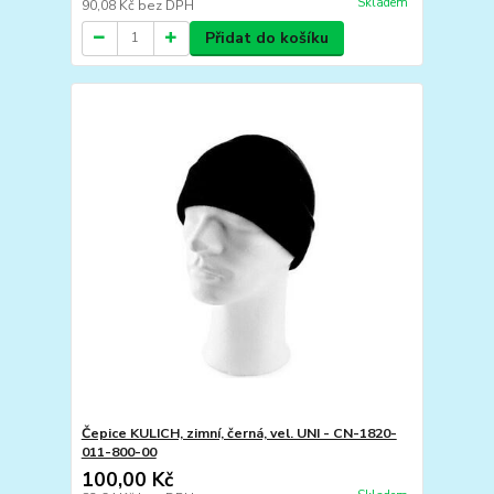
Skladem
90,08 Kč
bez DPH
Přidat do košíku
Čepice KULICH, zimní, černá, vel. UNI - CN-1820-
011-800-00
100,00 Kč