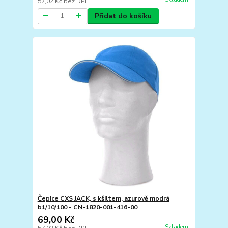
57,02 Kč
bez DPH
Přidat do košíku
Čepice CXS JACK, s kšiltem, azurově modrá
b1/10/100 - CN-1820-001-416-00
69,00 Kč
Skladem