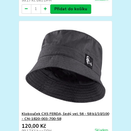
99,17 Kč
bez DPH
Přidat do košíku
Klobouček CXS FERDA, šedý, vel. 56 - 58 b1/10/100
- CN-1820-003-700-58
120,00 Kč
Skladem