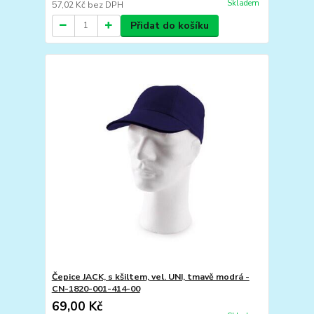
Skladem
57,02 Kč
bez DPH
Přidat do košíku
Čepice JACK, s kšiltem, vel. UNI, tmavě modrá -
CN-1820-001-414-00
69,00 Kč