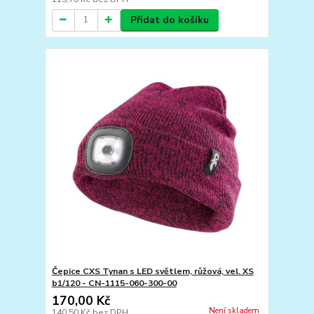
Přidat do košíku
Čepice CXS Tynan s LED světlem, růžová, vel. XS
b1/120 - CN-1115-060-300-00
170,00 Kč
Není skladem
140,50 Kč
bez DPH