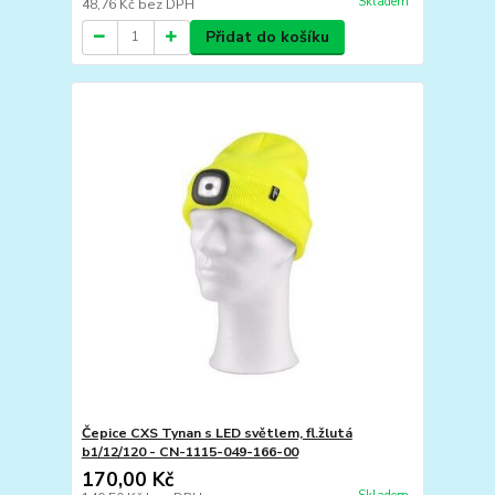
Skladem
48,76 Kč
bez DPH
Přidat do košíku
Čepice CXS Tynan s LED světlem, fl.žlutá
b1/12/120 - CN-1115-049-166-00
170,00 Kč