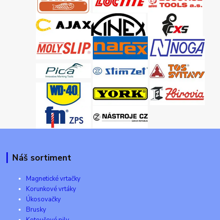
Náš sortiment
Magnetické vrtačky
Korunkové vrtáky
Úkosovačky
Brusky
Kotoučové pily