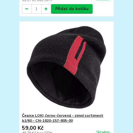
99,17 Kč
bez DPH
Přidat do košíku
Čepice LOKI, černo-červená - zimní sortiment
b1/60 - CN-1820-157-805-00
59,00 Kč
Skladem
48,76 Kč
bez DPH