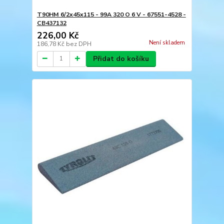
T90HM 6/2x45x115 - 99A 320 O 6 V - 67551-4528 -
CB437132
226,00 Kč
Není skladem
186,78 Kč
bez DPH
Přidat do košíku