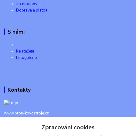
Jak nakupovat
Doprava a platba
S námi
Ke stažení
Fotogalerie
Kontakty
www.profi-kovostroje.cz
Zpracování cookies
+420 605 017 866
Každý den 8 - 20 hod - SMS kdykoliv