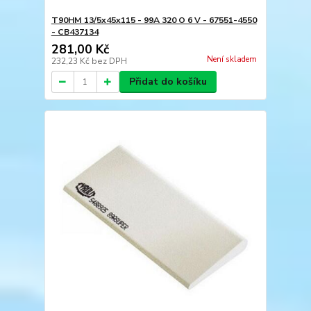
T90HM 13/5x45x115 - 99A 320 O 6 V - 67551-4550
- CB437134
281,00 Kč
Není skladem
232,23 Kč
bez DPH
Přidat do košíku