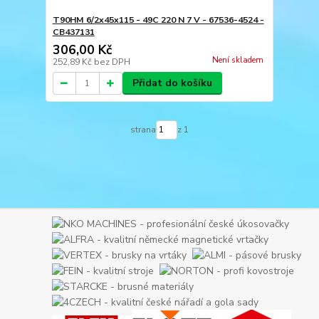
T90HM 6/2x45x115 - 49C 220 N 7 V - 67536-4524 -
CB437131
306,00 Kč
Není skladem
252,89 Kč
bez DPH
Přidat do košíku
strana
z 1