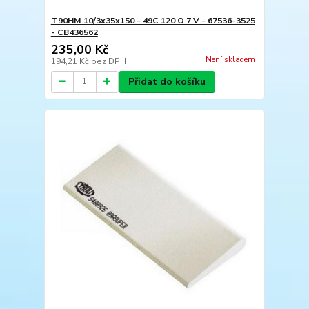
T90HM 10/3x35x150 - 49C 120 O 7 V - 67536-3525
- CB436562
235,00 Kč
Není skladem
194,21 Kč
bez DPH
Přidat do košíku