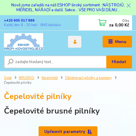
Nově jsme zařadili na náš ESHOP široký sortiment : NÁSTROJŮ,
MĚŘIDEL, NÁŘADÍ a další. Sekce... VŠE PRO VAŠI DÍLNU...
0
ks
+420 605 017 866
za
0,00 Kč
Každý den 8 - 20 hod - SMS kdykoliv
Menu
Hledat
Úvod
BRUSIVO
Keramické
Obtahovací pilníky a kameny
Čepelovité pilníky
Čepelovité pilníky
Čepelovité brusné pilníky
Upřesnit parametry