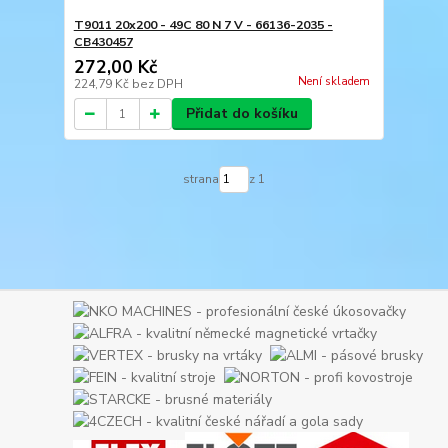
T9011 20x200 - 49C 80 N 7 V - 66136-2035 -
CB430457
272,00 Kč
Není skladem
224,79 Kč
bez DPH
Přidat do košíku
strana
z 1