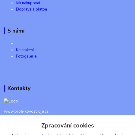
Jak nakupovat
Doprava a platba
S námi
Ke stažení
Fotogalerie
Kontakty
www.profi-kovostroje.cz
Zpracování cookies
+420 605 017 866
Každý den 8 - 20 hod - SMS kdykoliv