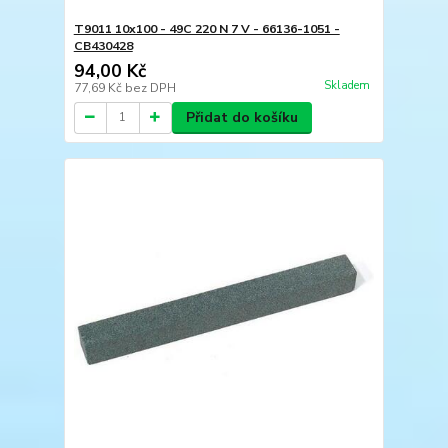
T9011 10x100 - 49C 220 N 7 V - 66136-1051 -
CB430428
94,00 Kč
Skladem
77,69 Kč
bez DPH
Přidat do košíku