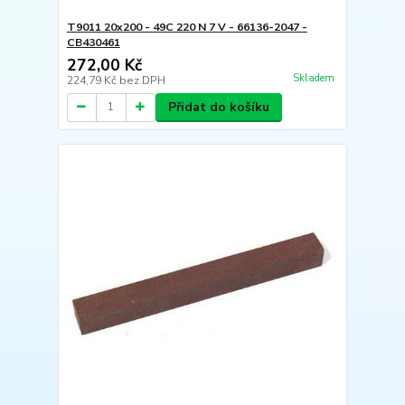
T9011 20x200 - 49C 220 N 7 V - 66136-2047 -
CB430461
272,00 Kč
Skladem
224,79 Kč
bez DPH
Přidat do košíku