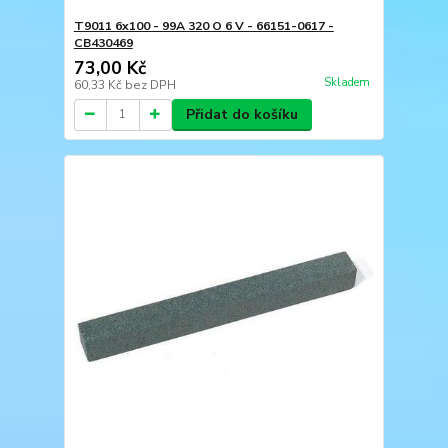
T9011 6x100 - 99A 320 O 6 V - 66151-0617 -
CB430469
73,00 Kč
Skladem
60,33 Kč
bez DPH
Přidat do košíku