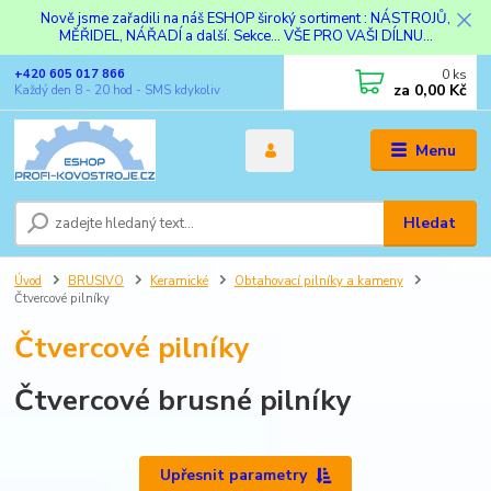
Nově jsme zařadili na náš ESHOP široký sortiment : NÁSTROJŮ,
MĚŘIDEL, NÁŘADÍ a další. Sekce... VŠE PRO VAŠI DÍLNU...
0
ks
+420 605 017 866
za
0,00 Kč
Každý den 8 - 20 hod - SMS kdykoliv
Menu
Hledat
Úvod
BRUSIVO
Keramické
Obtahovací pilníky a kameny
Čtvercové pilníky
Čtvercové pilníky
Čtvercové brusné pilníky
Upřesnit parametry