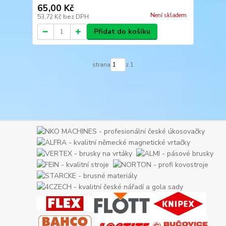
65,00 Kč
Není skladem
53,72 Kč
bez DPH
Přidat do košíku
strana
z 1