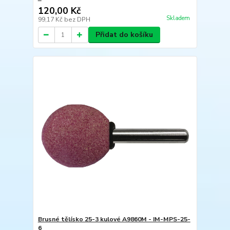
120,00 Kč
Skladem
99,17 Kč
bez DPH
Přidat do košíku
Brusné tělísko 25-3 kulové A9860M - IM-MPS-25-
6