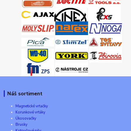
Náš sortiment
Magnetické vrtačky
Korunkové vrtáky
Úkosovačky
Brusky
Kotoučové pily