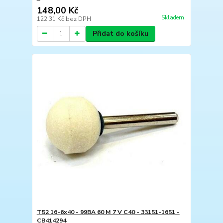
148,00 Kč
Skladem
122,31 Kč
bez DPH
Přidat do košíku
T52 16-6x40 - 99BA 60 M 7 V C40 - 33151-1651 -
CB414294