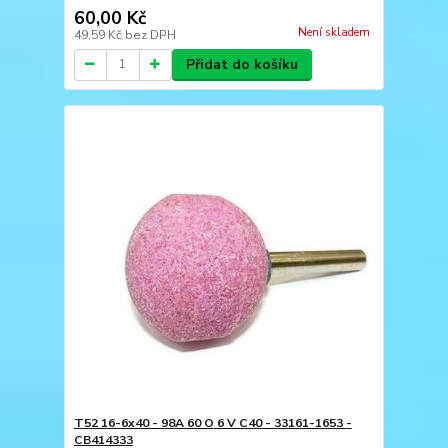
60,00 Kč
Není skladem
49,59 Kč
bez DPH
Přidat do košíku
T52 16-6x40 - 98A 60 O 6 V C40 - 33161-1653 -
CB414333