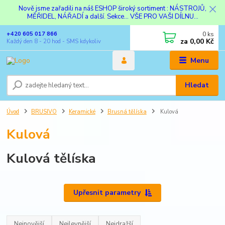
Nově jsme zařadili na náš ESHOP široký sortiment : NÁSTROJŮ,
MĚŘIDEL, NÁŘADÍ a další. Sekce... VŠE PRO VAŠI DÍLNU...
0
ks
+420 605 017 866
za
0,00 Kč
Každý den 8 - 20 hod - SMS kdykoliv
Menu
Hledat
Úvod
BRUSIVO
Keramické
Brusná tělíska
Kulová
Kulová
Kulová tělíska
Upřesnit parametry
Nejnovější
Nejlevnější
Nejdražší