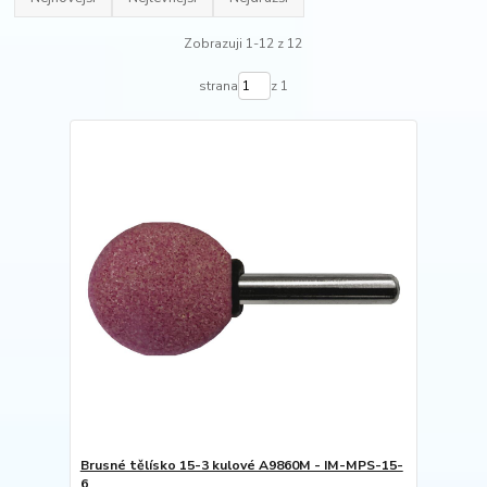
Zobrazuji 1-12 z 12
strana
z 1
Brusné tělísko 15-3 kulové A9860M - IM-MPS-15-
6