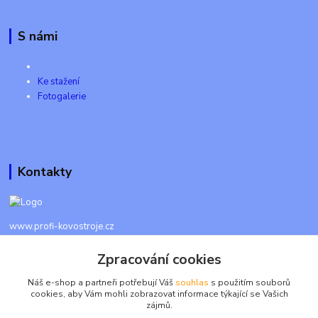
S námi
Ke stažení
Fotogalerie
Kontakty
www.profi-kovostroje.cz
Zpracování cookies
+420 605 017 866
Každý den 8 - 20 hod - SMS kdykoliv
Náš e-shop a partneři potřebují Váš
souhlas
s použitím souborů
cookies, aby Vám mohli zobrazovat informace týkající se Vašich
info@profi-kovostroje.cz
zájmů.