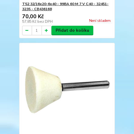
T52 32/16x20-6x40 - 99BA 60 M 7 V C40 - 32451-
3235 - CB436168
70,00 Kč
Není skladem
57,85 Kč
bez DPH
Přidat do košíku