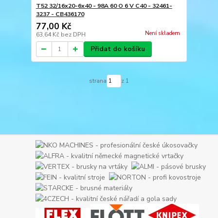
T52 32/16x20-6x40 - 98A 60 O 6 V C40 - 32461-
3237 - CB436170
77,00 Kč
Není skladem
63,64 Kč
bez DPH
Přidat do košíku
strana
z 1