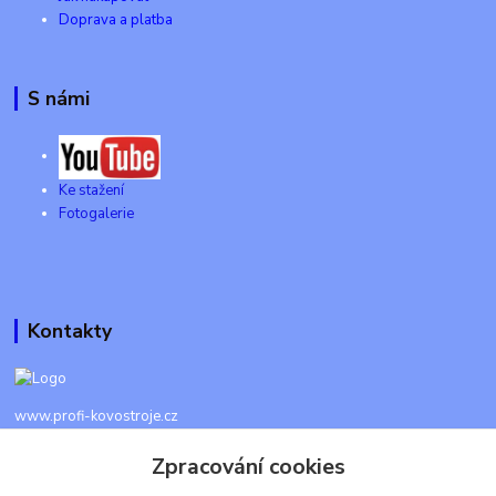
Doprava a platba
S námi
Ke stažení
Fotogalerie
Kontakty
www.profi-kovostroje.cz
Zpracování cookies
+420 605 017 866
Každý den 8 - 20 hod - SMS kdykoliv