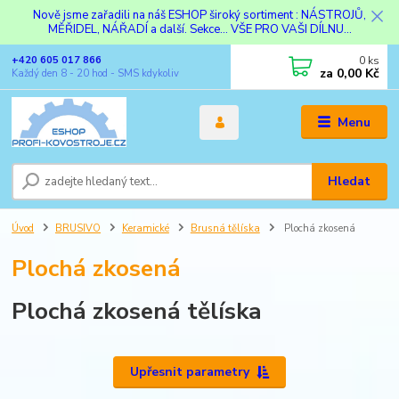
Nově jsme zařadili na náš ESHOP široký sortiment : NÁSTROJŮ,
MĚŘIDEL, NÁŘADÍ a další. Sekce... VŠE PRO VAŠI DÍLNU...
0
ks
+420 605 017 866
za
0,00 Kč
Každý den 8 - 20 hod - SMS kdykoliv
Menu
Hledat
Úvod
BRUSIVO
Keramické
Brusná tělíska
Plochá zkosená
Plochá zkosená
Plochá zkosená tělíska
Upřesnit parametry