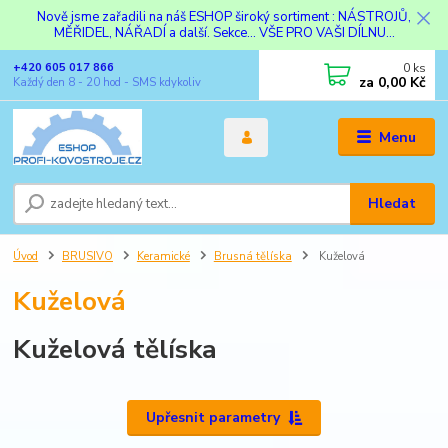
Nově jsme zařadili na náš ESHOP široký sortiment : NÁSTROJŮ,
MĚŘIDEL, NÁŘADÍ a další. Sekce... VŠE PRO VAŠI DÍLNU...
0
ks
+420 605 017 866
za
0,00 Kč
Každý den 8 - 20 hod - SMS kdykoliv
Menu
Hledat
Úvod
BRUSIVO
Keramické
Brusná tělíska
Kuželová
Kuželová
Kuželová tělíska
Upřesnit parametry