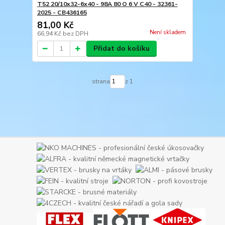
T52 20/10x32-6x40 - 98A 80 O 6 V C40 - 32361-
2025 - CB436165
81,00 Kč
Není skladem
66,94 Kč
bez DPH
Přidat do košíku
strana
z 1