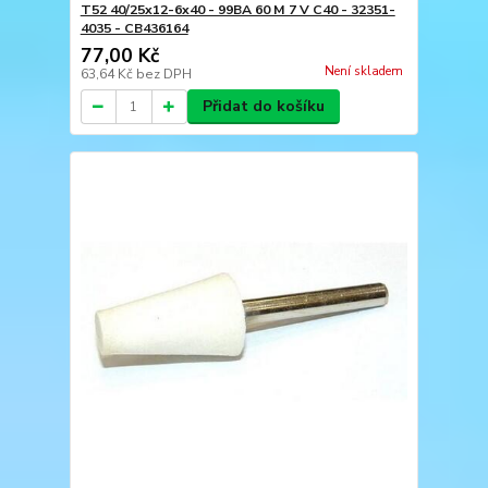
T52 40/25x12-6x40 - 99BA 60 M 7 V C40 - 32351-
4035 - CB436164
77,00 Kč
Není skladem
63,64 Kč
bez DPH
Přidat do košíku