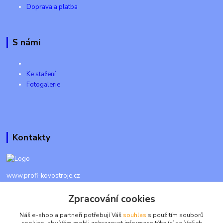
Doprava a platba
S námi
Ke stažení
Fotogalerie
Kontakty
www.profi-kovostroje.cz
Zpracování cookies
+420 605 017 866
Každý den 8 - 20 hod - SMS kdykoliv
Náš e-shop a partneři potřebují Váš
souhlas
s použitím souborů