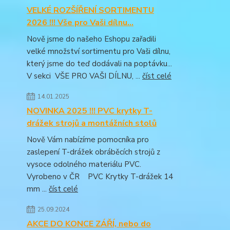
VELKÉ ROZŠÍŘENÍ SORTIMENTU
2026 !!! Vše pro Vaši dílnu...
Nově jsme do našeho Eshopu zařadili
velké množství sortimentu pro Vaši dílnu,
který jsme do teď dodávali na poptávku...
V sekci VŠE PRO VAŠI DÍLNU, ...
číst celé
14.01.2025
NOVINKA 2025 !!! PVC krytky T-
drážek strojů a montážních stolů
Nově Vám nabízíme pomocníka pro
zaslepení T-drážek obráběcích strojů z
vysoce odolného materiálu PVC.
Vyrobeno v ČR PVC Krytky T-drážek 14
mm ...
číst celé
25.09.2024
AKCE DO KONCE ZÁŘÍ, nebo do