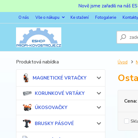
Nově jsme zařadili na náš 
O nás
Vše o nákupu
Ke stažení
Fotogalerie
Kontakt
Produktová nabídka
Úvod
Osta
MAGNETICKÉ VRTAČKY
KORUNKOVÉ VRTÁKY
Cena:
ÚKOSOVAČKY
Skl
BRUSKY PÁSOVÉ