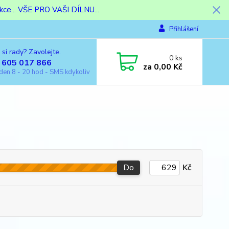
ce... VŠE PRO VAŠI DÍLNU...
Přihlášení
 si rady? Zavolejte.
0
ks
 605 017 866
za
0,00 Kč
den 8 - 20 hod - SMS kdykoliv
Do
Kč