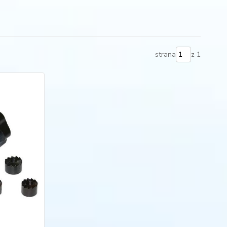
strana
z 1