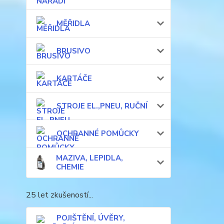
MĚŘIDLA
BRUSIVO
KARTÁČE
STROJE EL.,PNEU, RUČNÍ
OCHRANNÉ POMŮCKY
MAZIVA, LEPIDLA,
CHEMIE
25 let zkušeností...
POJIŠTĚNÍ, ÚVĚRY,