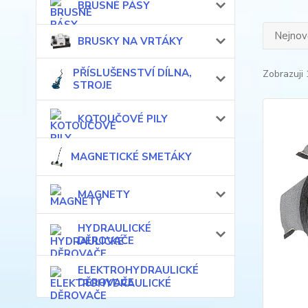
BRUSNÉ PÁSY
Nejnově
BRUSKY NA VRTÁKY
PŘÍSLUŠENSTVÍ DÍLNA,
Zobrazuji 
STROJE
KOTOUČOVÉ PILY
MAGNETICKÉ SMETÁKY
MAGNETY
HYDRAULICKÉ
DĚROVAČE
ELEKTROHYDRAULICKÉ
DĚROVAČE