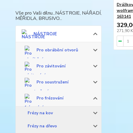
Drážkov
wolfra
Vše pro Vaši dílnu...NÁSTROJE, NÁŘADÍ,
163141
MĚŘIDLA, BRUSIVO...
329,0
271,90 
NÁSTROJE
Pro obrábění otvorů
Pro závitování
Pro soustružení
Pro frézování
Frézy na kov
Frézy na dřevo