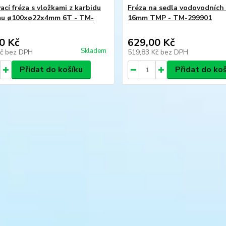
ací fréza s vložkami z karbidu
Fréza na sedla vodovodních 
mu ø100xø22x4mm 6T - TM-
16mm TMP - TM-299901
0 Kč
629,00 Kč
Skladem
Kč
bez DPH
519,83 Kč
bez DPH
Přidat do košíku
Přidat do ko