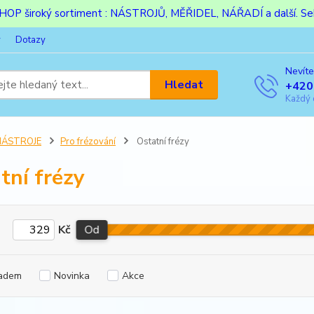
ESHOP široký sortiment : NÁSTROJŮ, MĚŘIDEL, NÁŘADÍ a další. Sek
y
Dotazy
Nevíte
Hledat
+420
Každý 
NÁSTROJE
Pro frézování
Ostatní frézy
tní frézy
Kč
Od
adem
Novinka
Akce