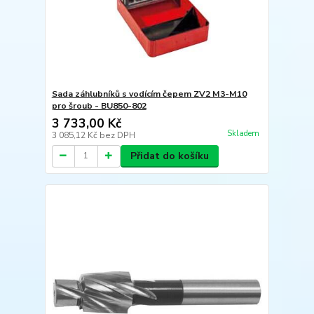
Sada záhlubníků s vodícím čepem ZV2 M3-M10
pro šroub - BU850-802
3 733,00 Kč
Skladem
3 085,12 Kč
bez DPH
Přidat do košíku