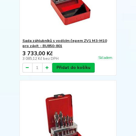
Sada záhlubníků s vodícím čepem ZV1 M3-M10
pro závit - BU850-801
3 733,00 Kč
Skladem
3 085,12 Kč
bez DPH
Přidat do košíku