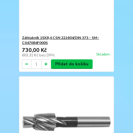
Záhlubník 15X8,4 CSN 221604/DIN 373 - SM-
C047084F000S
730,00 Kč
Skladem
603,31 Kč
bez DPH
Přidat do košíku