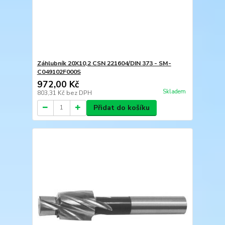
Záhlubník 20X10,2 CSN 221604/DIN 373 - SM-
C049102F000S
972,00 Kč
Skladem
803,31 Kč
bez DPH
Přidat do košíku