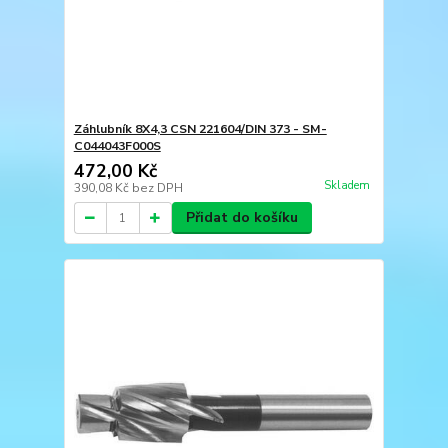
Záhlubník 8X4,3 CSN 221604/DIN 373 - SM-
C044043F000S
472,00 Kč
Skladem
390,08 Kč
bez DPH
Přidat do košíku