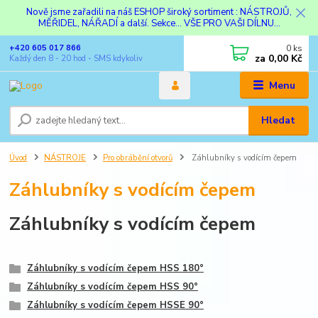
Nově jsme zařadili na náš ESHOP široký sortiment : NÁSTROJŮ,
MĚŘIDEL, NÁŘADÍ a další. Sekce... VŠE PRO VAŠI DÍLNU...
0
ks
+420 605 017 866
za
0,00 Kč
Každý den 8 - 20 hod - SMS kdykoliv
Menu
Hledat
Úvod
NÁSTROJE
Pro obrábění otvorů
Záhlubníky s vodícím čepem
Záhlubníky s vodícím čepem
Záhlubníky s vodícím čepem
Záhlubníky s vodícím čepem HSS 180°
Záhlubníky s vodícím čepem HSS 90°
Záhlubníky s vodícím čepem HSSE 90°