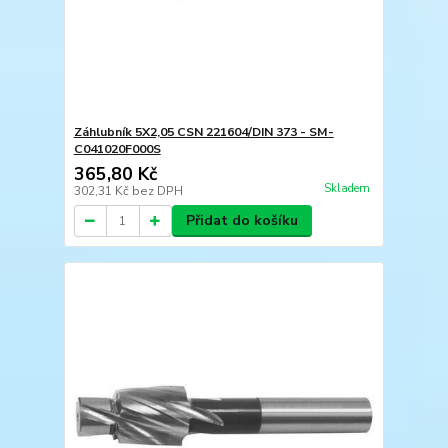
Záhlubník 5X2,05 CSN 221604/DIN 373 - SM-
C041020F000S
365,80 Kč
Skladem
302,31 Kč
bez DPH
Přidat do košíku