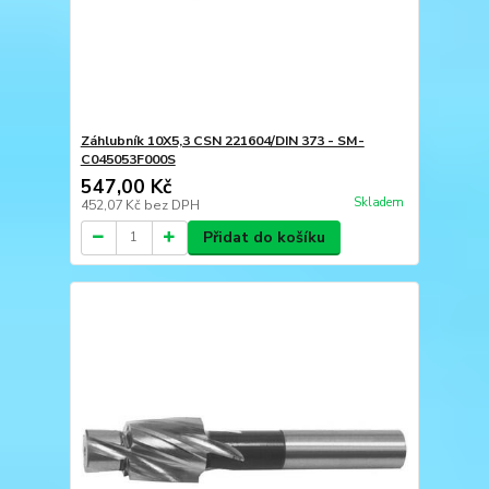
Záhlubník 10X5,3 CSN 221604/DIN 373 - SM-
C045053F000S
547,00 Kč
Skladem
452,07 Kč
bez DPH
Přidat do košíku