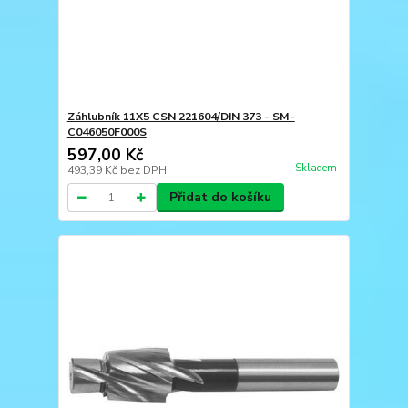
Záhlubník 11X5 CSN 221604/DIN 373 - SM-
C046050F000S
597,00 Kč
Skladem
493,39 Kč
bez DPH
Přidat do košíku