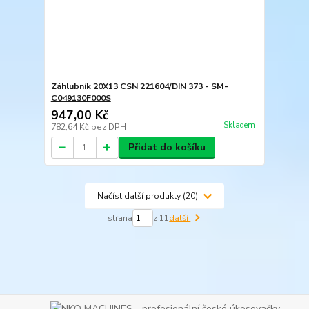
Záhlubník 20X13 CSN 221604/DIN 373 - SM-
C049130F000S
947,00 Kč
Skladem
782,64 Kč
bez DPH
Přidat do košíku
Načíst další produkty (20)
strana
z 11
další