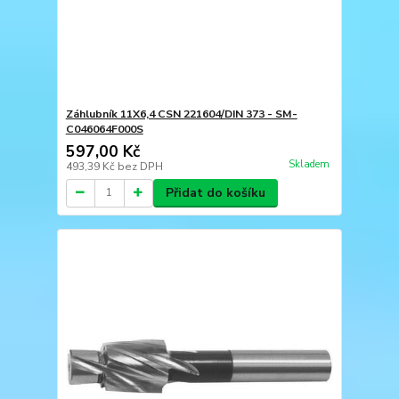
Záhlubník 11X6,4 CSN 221604/DIN 373 - SM-
C046064F000S
597,00 Kč
Skladem
493,39 Kč
bez DPH
Přidat do košíku