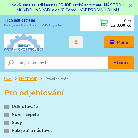
Nově jsme zařadili na náš ESHOP široký sortiment : NÁSTROJŮ,
MĚŘIDEL, NÁŘADÍ a další. Sekce... VŠE PRO VAŠI DÍLNU...
0
ks
+420 605 017 866
za
0,00 Kč
Každý den 8 - 20 hod - SMS kdykoliv
Menu
Hledat
Úvod
NÁSTROJE
Pro odjehlování
Pro odjehlování
Odhrotovače
Nože - čepele
Sady
Rukojetě a nástavce