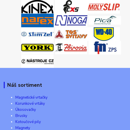
Náš sortiment
Magnetické vrtačky
Korunkové vrtáky
Úkosovačky
Brusky
Kotoučové pily
Magnety