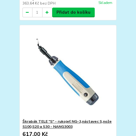
Skladem
363,64 Kč
bez DPH
Přidat do košíku
Škrabák TELE "S" - rukojeť NG-3,nástavec S,nože
S100,S20 a S30 - NANG3003
617,00 Kč