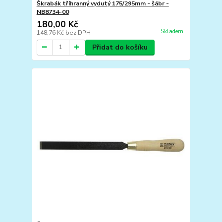
Škrabák tříhranný vydutý 175/295mm - šábr -
NB8734-00
180,00 Kč
Skladem
148,76 Kč
bez DPH
Přidat do košíku