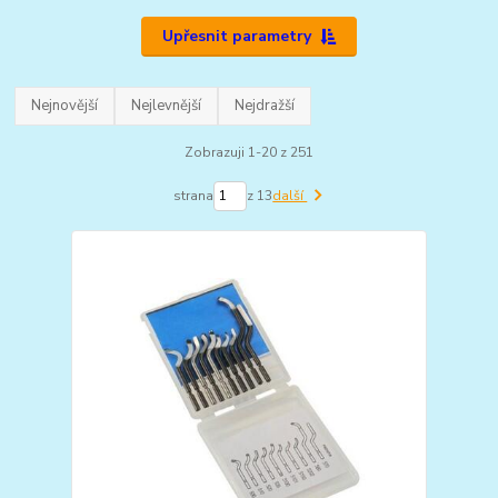
Upřesnit parametry
Nejnovější
Nejlevnější
Nejdražší
Zobrazuji 1-20 z 251
strana
z 13
další