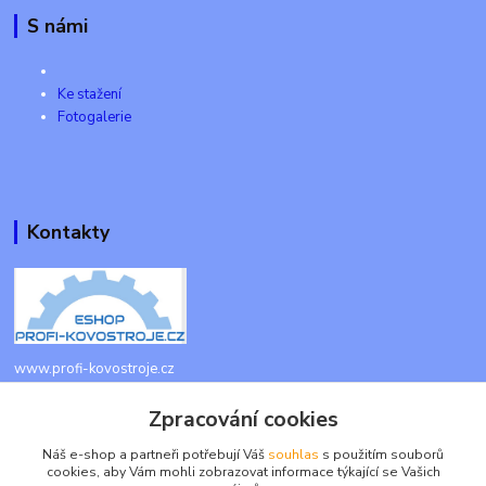
S námi
Ke stažení
Fotogalerie
Kontakty
www.profi-kovostroje.cz
Zpracování cookies
+420 605 017 866
Každý den 8 - 20 hod - SMS kdykoliv
Náš e-shop a partneři potřebují Váš
souhlas
s použitím souborů
cookies, aby Vám mohli zobrazovat informace týkající se Vašich