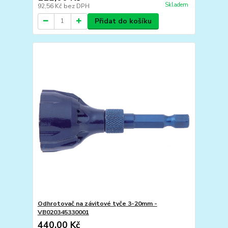
Skladem
92,56 Kč
bez DPH
Přidat do košíku
Odhrotovač na závitové tyče 3-20mm -
VB020345330001
440,00 Kč