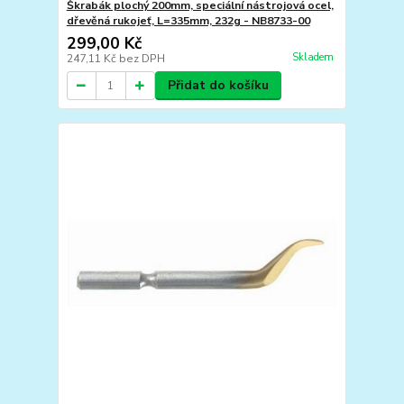
Škrabák plochý 200mm, speciální nástrojová ocel,
dřevěná rukojeť, L=335mm, 232g - NB8733-00
299,00 Kč
Skladem
247,11 Kč
bez DPH
Přidat do košíku