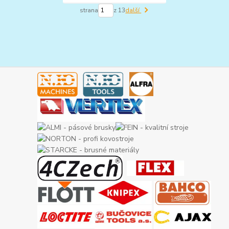
strana
z 13
další