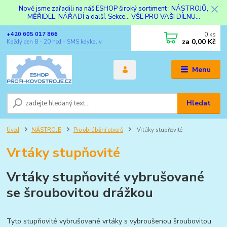
Nově jsme zařadili na náš ESHOP široký sortiment : NÁSTROJŮ,
MĚŘIDEL, NÁŘADÍ a další. Sekce... VŠE PRO VAŠI DÍLNU...
0
ks
+420 605 017 866
za
0,00 Kč
Každý den 8 - 20 hod - SMS kdykoliv
Menu
Hledat
Úvod
NÁSTROJE
Pro obrábění otvorů
Vrtáky stupňovité
Vrtáky stupňovité
Vrtáky stupňovité vybrušované
se šroubovitou drážkou
Tyto stupňovité vybrušované vrtáky s vybroušenou šroubovitou