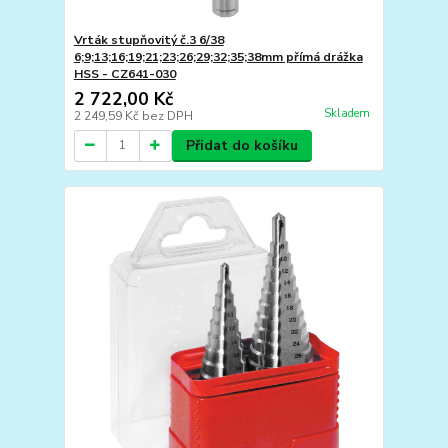
Vrták stupňovitý č.3 6/38
6;9;13;16;19;21;23;26;29;32;35;38mm přímá drážka
HSS - CZ641-030
2 722,00 Kč
Skladem
2 249,59 Kč
bez DPH
Přidat do košíku