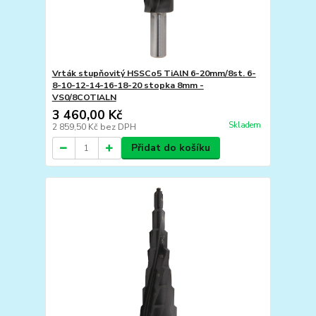
Vrták stupňovitý HSSCo5 TiAlN 6-20mm/8st. 6-
8-10-12-14-16-18-20 stopka 8mm -
VS0/8COTIALN
3 460,00 Kč
Skladem
2 859,50 Kč
bez DPH
Přidat do košíku