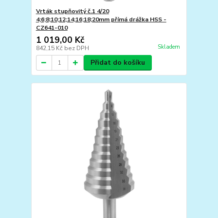
Vrták stupňovitý č.1 4/20
4;6;8;10;12;14;16;18;20mm přímá drážka HSS -
CZ641-010
1 019,00 Kč
Skladem
842,15 Kč
bez DPH
Přidat do košíku