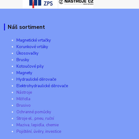
Náš sortiment
Magnetické vrtačky
Korunkové vrtáky
Úkosovačky
Brusky
Kotoučové pily
Magnety
Hydraulické děrovače
Elektrohydraulické děrovače
Nástroje
Měřidla
Brusivo
Ochranné pomůcky
Stroje el., pneu, ruční
Maziva, lepidla, chemie
Pojištění, úvěry, investice