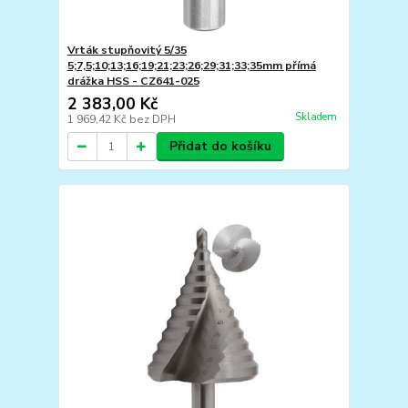
Vrták stupňovitý 5/35
5;7,5;10;13;16;19;21;23;26;29;31;33;35mm přímá
drážka HSS - CZ641-025
2 383,00 Kč
Skladem
1 969,42 Kč
bez DPH
Přidat do košíku