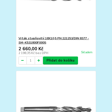
Vrták stupňovitý 18X10,5 PN 221253/DIN 8377 -
SM-K531800F000S
2 660,00 Kč
Skladem
2 198,35 Kč
bez DPH
Přidat do košíku