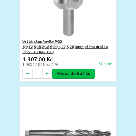
Vrták stupňovitý PG2
6;9;12,5;15,2;18,6;20,4;22,5;28,3mm přímá drážka
HSS - CZ642-020
1 307,00 Kč
Skladem
1 080,17 Kč
bez DPH
Přidat do košíku