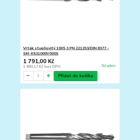
Vrták stupňovitý 10X5,3 PN 221253/DIN 8377 -
SM-K531000V000S
1 791,00 Kč
Skladem
1 480,17 Kč
bez DPH
Přidat do košíku