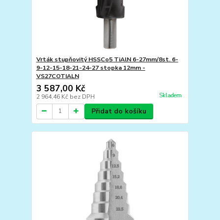
Vrták stupňovitý HSSCo5 TiAlN 6-27mm/8st. 6-
9-12-15-18-21-24-27 stopka 12mm -
VS27COTIALN
3 587,00 Kč
Skladem
2 964,46 Kč
bez DPH
Přidat do košíku