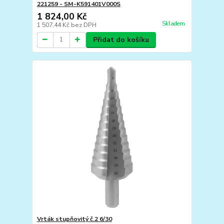
221259 - SM-K591401V000S
1 824,00 Kč
Skladem
1 507,44 Kč
bez DPH
Přidat do košíku
Vrták stupňovitý č.2 6/30