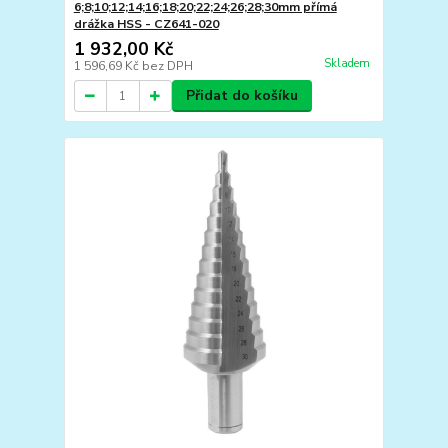
6;8;10;12;14;16;18;20;22;24;26;28;30mm přímá
drážka HSS - CZ641-020
1 932,00 Kč
Skladem
1 596,69 Kč
bez DPH
Přidat do košíku