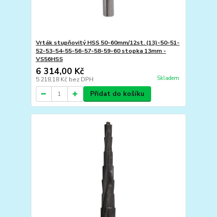
Vrták stupňovitý HSS 50-60mm/12st. (13)-50-51-
52-53-54-55-56-57-58-59-60 stopka 13mm -
VS56HSS
6 314,00 Kč
Skladem
5 218,18 Kč
bez DPH
Přidat do košíku