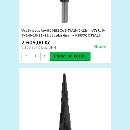
Vrták stupňovitý HSSCo5 TiAlN 6-12mm/7st. 6-
7-8-9-10-11-12 stopka 6mm - VS0/7COTIALN
2 609,00 Kč
Skladem
2 156,20 Kč
bez DPH
Přidat do košíku