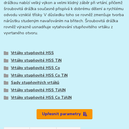
drážkou nabízí velký výkon a velmi klidný záběr při vrtání, přičemž
šroubovitá drážka současně přispívá k dobrému dělení a rychlému
odvodu vzniklé třísky. V důsledku toho se rovněž zmenšuje tvorba
nárůstku studeným navařováním na břitech. Šroubovitá drážka
rovněž výrazně usnadňuje vytahování stupňovitého vrtáku z
vyvrtaného otvoru.
Vrtáky stupňovité HSS
Vrtáky stupňovité HSS TiN
Vrtáky stupňovité HSS Co
Vrtáky stupňovité HSS Co TiN
Sady stupňovitých vrtáků
Vrtáky stupňovité HSS TiAlN
Vrtáky stupňovité HSS Co TiAlN
Upřesnit parametry