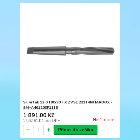
Sr. vrták 12,0 190/90 HX ZVSE 221146/HARDOX -
SM-A461200F111S
1 891,00 Kč
Není skladem
1 562,81 Kč
bez DPH
Přidat do košíku