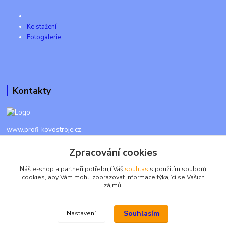
Ke stažení
Fotogalerie
Kontakty
www.profi-kovostroje.cz
Zpracování cookies
+420 605 017 866
Každý den 8 - 20 hod - SMS kdykoliv
Náš e-shop a partneři potřebují Váš
souhlas
s použitím souborů
cookies, aby Vám mohli zobrazovat informace týkající se Vašich
info@profi-kovostroje.cz
zájmů.
Souhlasím
Nastavení