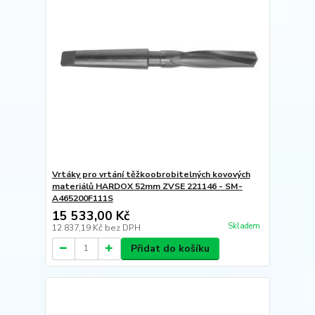
Vrtáky pro vrtání těžkoobrobitelných kovových
materiálů HARDOX 52mm ZVSE 221146 - SM-
A465200F111S
15 533,00 Kč
Skladem
12 837,19 Kč
bez DPH
Přidat do košíku