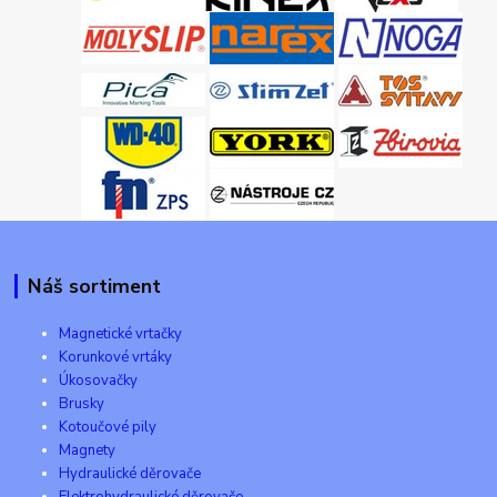
Náš sortiment
Magnetické vrtačky
Korunkové vrtáky
Úkosovačky
Brusky
Kotoučové pily
Magnety
Hydraulické děrovače
Elektrohydraulické děrovače