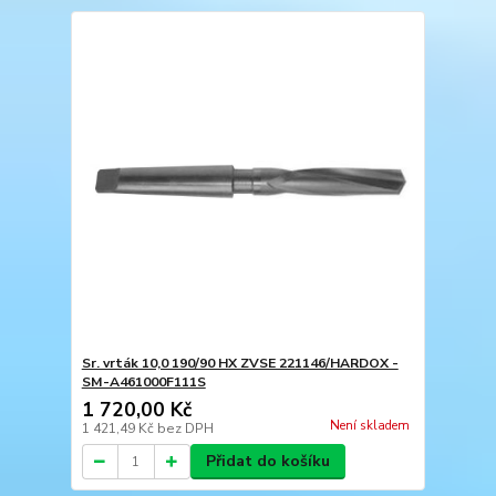
Sr. vrták 10,0 190/90 HX ZVSE 221146/HARDOX -
SM-A461000F111S
1 720,00 Kč
Není skladem
1 421,49 Kč
bez DPH
Přidat do košíku