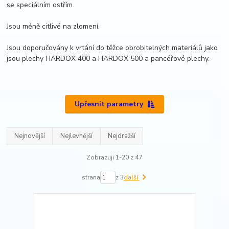
se speciálním ostřím.
Jsou méně citlivé na zlomení.
Jsou doporučovány k vrtání do těžce obrobitelných materiálů jako
jsou plechy HARDOX 400 a HARDOX 500 a pancéřové plechy.
Upřesnit parametry
Nejnovější
Nejlevnější
Nejdražší
Zobrazuji 1-20 z 47
strana
z 3
další