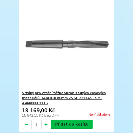
Vrtáky pro vrtání těžkoobrobitelných kovových
materiálů HARDOX 60mm ZVSE 221146 - SM-
A466000F111S
19 169,00 Kč
Není skladem
15 842,15 Kč
bez DPH
Přidat do košíku