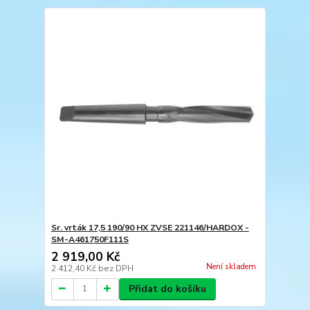
Sr. vrták 17,5 190/90 HX ZVSE 221146/HARDOX -
SM-A461750F111S
2 919,00 Kč
Není skladem
2 412,40 Kč
bez DPH
Přidat do košíku