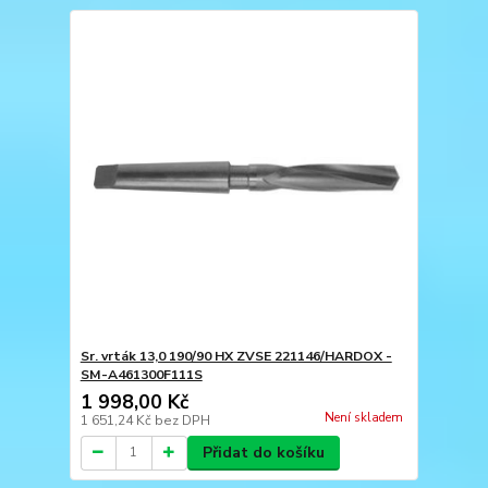
Sr. vrták 13,0 190/90 HX ZVSE 221146/HARDOX -
SM-A461300F111S
1 998,00 Kč
Není skladem
1 651,24 Kč
bez DPH
Přidat do košíku