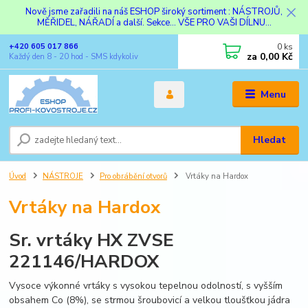
Nově jsme zařadili na náš ESHOP široký sortiment : NÁSTROJŮ,
MĚŘIDEL, NÁŘADÍ a další. Sekce... VŠE PRO VAŠI DÍLNU...
0
ks
+420 605 017 866
za
0,00 Kč
Každý den 8 - 20 hod - SMS kdykoliv
Menu
Hledat
Úvod
NÁSTROJE
Pro obrábění otvorů
Vrtáky na Hardox
Vrtáky na Hardox
Sr. vrtáky HX ZVSE
221146/HARDOX
Vysoce výkonné vrtáky s vysokou tepelnou odolností, s vyšším
obsahem Co (8%), se strmou šroubovicí a velkou tloušťkou jádra