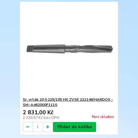
Sr. vrták 20,0 225/105 HX ZVSE 221146/HARDOX -
SM-A462000F111S
2 831,00 Kč
Není skladem
2 339,67 Kč
bez DPH
Přidat do košíku