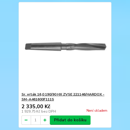
Sr. vrták 16,0 190/90 HX ZVSE 221146/HARDOX -
SM-A461600F111S
2 335,00 Kč
Není skladem
1 929,75 Kč
bez DPH
Přidat do košíku