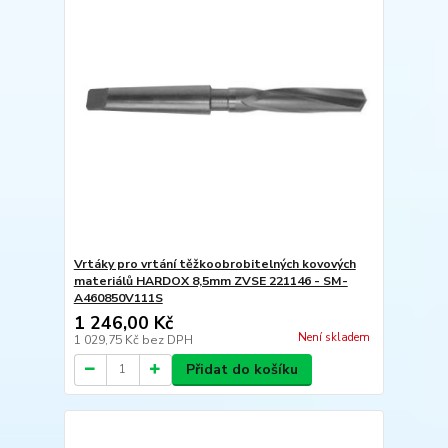
Vrtáky pro vrtání těžkoobrobitelných kovových
materiálů HARDOX 8,5mm ZVSE 221146 - SM-
A460850V111S
1 246,00 Kč
Není skladem
1 029,75 Kč
bez DPH
Přidat do košíku