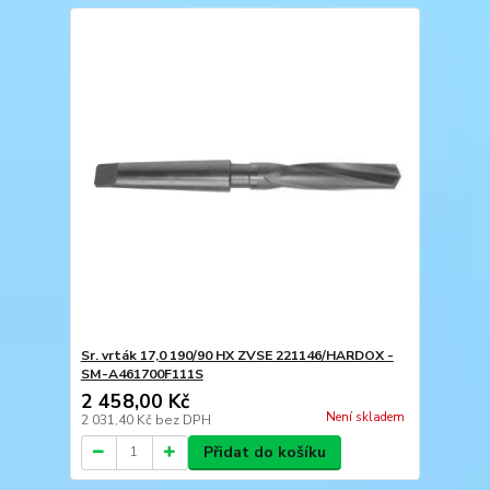
Sr. vrták 17,0 190/90 HX ZVSE 221146/HARDOX -
SM-A461700F111S
2 458,00 Kč
Není skladem
2 031,40 Kč
bez DPH
Přidat do košíku