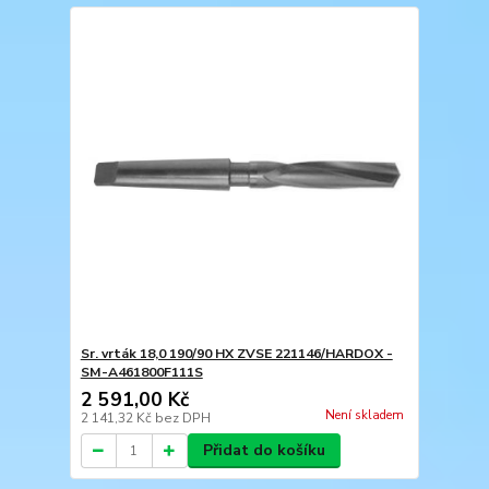
Sr. vrták 18,0 190/90 HX ZVSE 221146/HARDOX -
SM-A461800F111S
2 591,00 Kč
Není skladem
2 141,32 Kč
bez DPH
Přidat do košíku