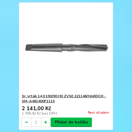
Sr. vrták 14,0 190/90 HX ZVSE 221146/HARDOX -
SM-A461400F111S
2 141,00 Kč
Není skladem
1 769,42 Kč
bez DPH
Přidat do košíku