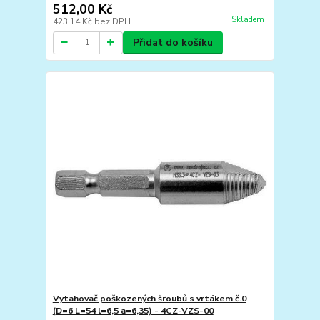
512,00 Kč
Skladem
423,14 Kč
bez DPH
Přidat do košíku
Vytahovač poškozených šroubů s vrtákem č.0
(D=6 L=54 l=6,5 a=6,35) - 4CZ-VZS-00