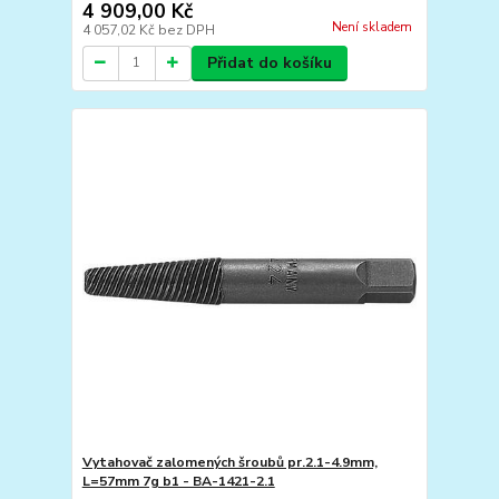
4 909,00 Kč
Není skladem
4 057,02 Kč
bez DPH
Přidat do košíku
Vytahovač zalomených šroubů pr.2.1-4.9mm,
L=57mm 7g b1 - BA-1421-2.1