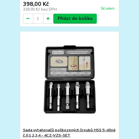
398,00 Kč
Skladem
328,93 Kč
bez DPH
Přidat do košíku
Sada vytahovačů poškozených šroubů HSS 5-dílná
č.0,1,2,3,4 - 4CZ-VZS-SET