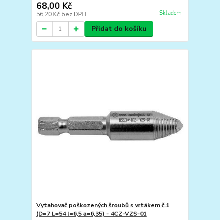
68,00 Kč
Skladem
56,20 Kč
bez DPH
Přidat do košíku
Vytahovač poškozených šroubů s vrtákem č.1
(D=7 L=54 l=6,5 a=6,35) - 4CZ-VZS-01