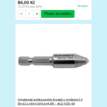
86,00 Kč
Skladem
71,07 Kč
bez DPH
Přidat do košíku
Vytahovač poškozených šroubů s vrtákem č.3
(D=11 L=54 l=10,5 a=6,35) - 4CZ-VZS-03