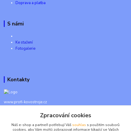
Doprava a platba
S námi
Ke stažení
Fotogalerie
Kontakty
www.profi-kovostroje.cz
Zpracování cookies
+420 605 017 866
Každý den 8 - 20 hod - SMS kdykoliv
Náš e-shop a partneři potřebují Váš
souhlas
s použitím souborů
cookies, aby Vám mohli zobrazovat informace týkající se Vašich