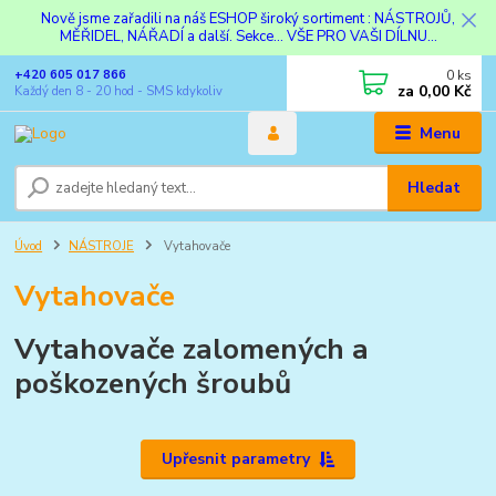
Nově jsme zařadili na náš ESHOP široký sortiment : NÁSTROJŮ,
MĚŘIDEL, NÁŘADÍ a další. Sekce... VŠE PRO VAŠI DÍLNU...
0
ks
+420 605 017 866
za
0,00 Kč
Každý den 8 - 20 hod - SMS kdykoliv
Menu
Hledat
Úvod
NÁSTROJE
Vytahovače
Vytahovače
Vytahovače zalomených a
poškozených šroubů
Upřesnit parametry