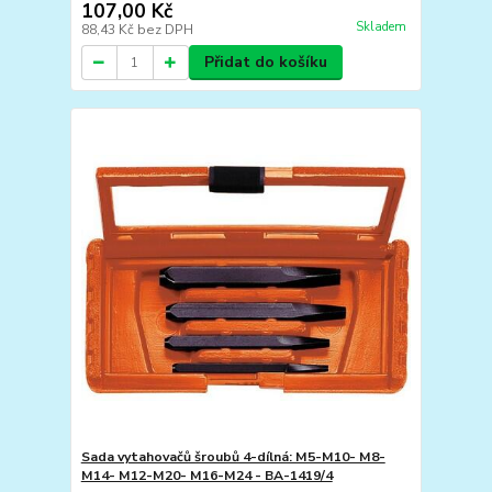
107,00 Kč
Skladem
88,43 Kč
bez DPH
Přidat do košíku
Sada vytahovačů šroubů 4-dílná: M5-M10- M8-
M14- M12-M20- M16-M24 - BA-1419/4