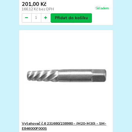
201,00 Kč
Skladem
166,12 Kč
bez DPH
Přidat do košíku
Vytahovač č.6 231680/238980 - (M20-M30) - SM-
E846000F000S