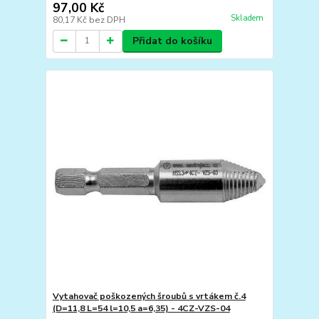
97,00 Kč
Skladem
80,17 Kč
bez DPH
Přidat do košíku
Vytahovač poškozených šroubů s vrtákem č.4
(D=11,8 L=54 l=10,5 a=6,35) - 4CZ-VZS-04