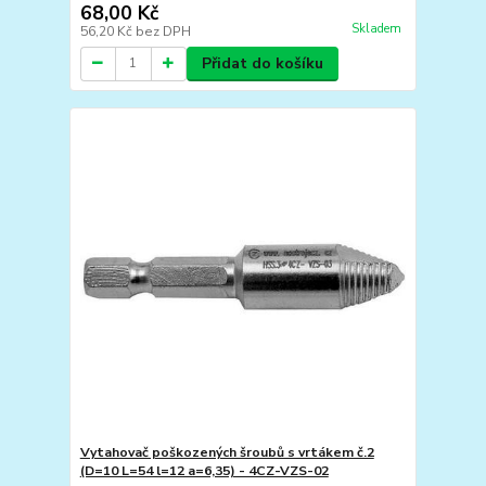
68,00 Kč
Skladem
56,20 Kč
bez DPH
Přidat do košíku
Vytahovač poškozených šroubů s vrtákem č.2
(D=10 L=54 l=12 a=6,35) - 4CZ-VZS-02