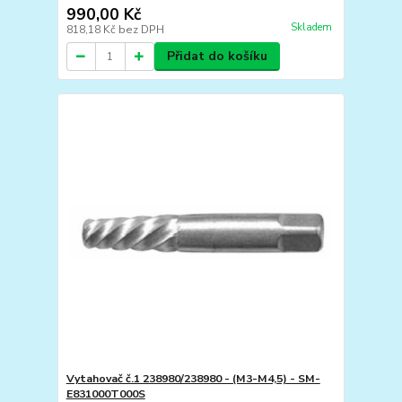
990,00 Kč
Skladem
818,18 Kč
bez DPH
Přidat do košíku
Vytahovač č.1 238980/238980 - (M3-M4,5) - SM-
E831000T000S