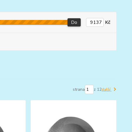
Do
Kč
strana
z 12
další