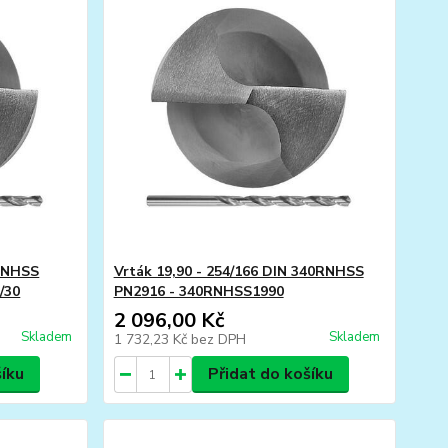
0RNHSS
Vrták 19,90 - 254/166 DIN 340RNHSS
/30
PN2916 - 340RNHSS1990
2 096,00 Kč
Skladem
Skladem
1 732,23 Kč
bez DPH
šíku
Přidat do košíku