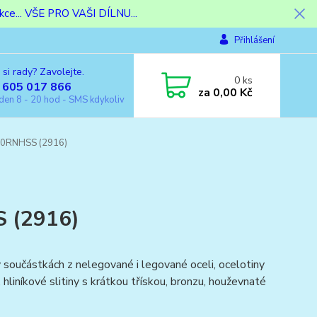
ce... VŠE PRO VAŠI DÍLNU...
Přihlášení
 si rady? Zavolejte.
0
ks
 605 017 866
za
0,00 Kč
den 8 - 20 hod - SMS kdykoliv
40RNHSS (2916)
S (2916)
 součástkách z nelegované i legované oceli, ocelotiny
hliníkové slitiny s krátkou třískou, bronzu, houževnaté