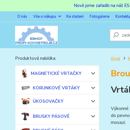
Nově jsme zařadili na náš 
O nás
Vše o nákupu
Ke stažení
Fotogalerie
Kontakt
Produktová nabídka
Úvod
Bro
MAGNETICKÉ VRTAČKY
Vrtá
KORUNKOVÉ VRTÁKY
ÚKOSOVAČKY
Výkonné v
do pevnos
BRUSKY PÁSOVÉ
mosazi.