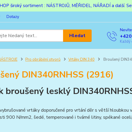
ESHOP široký sortiment : NÁSTROJŮ, MĚŘIDEL, NÁŘADÍ a další. Sek
y
Dotazy
Nevíte
Hledat
+420
Každý 
NÁSTROJE
Pro obrábění otvorů
Vrtáky DIN 340
Broušený DIN3
ušený DIN340RNHSS (2916)
k broušený lesklý DIN340RNHS
ybrušované vrtáky doporučené pro vrtání děr s větší hloubkou v
ti 900 N/mm2, šedé, temperované i tvárné litiny, spékané oceli, 