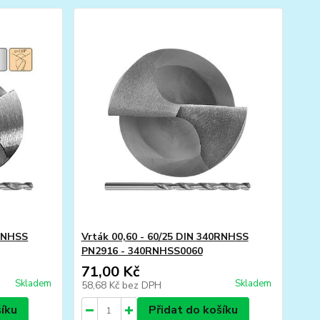
0RNHSS
Vrták 00,60 - 60/25 DIN 340RNHSS
PN2916 - 340RNHSS0060
71,00 Kč
Skladem
Skladem
58,68 Kč
bez DPH
šíku
Přidat do košíku