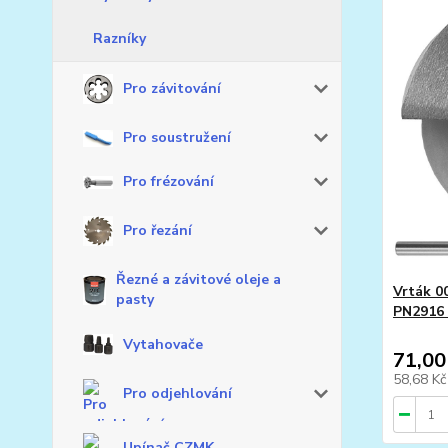
Razníky
Pro závitování
Pro soustružení
Pro frézování
Pro řezání
Řezné a závitové oleje a
Vrták 0
pasty
PN2916
Vytahovače
71,00
58,68 K
Pro odjehlování
Upínač CZMK