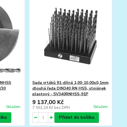
0RNHSS
Sada vrtáků 91-dílná 1,00-10,00x0,1mm
/30
dlouhá řada DIN340 RN HSS, stojánek
plastový - SV340RNHSS-91P
9 137,00 Kč
Skladem
Skladem
7 551,24 Kč
bez DPH
šíku
Přidat do košíku