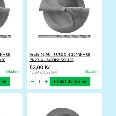
0RNHSS
Vrták 01,95 - 85/56 DIN 340RNHSS
/20
PN2916 - 340RNHSS0195
52,00 Kč
Skladem
Skladem
42,98 Kč
bez DPH
šíku
Přidat do košíku