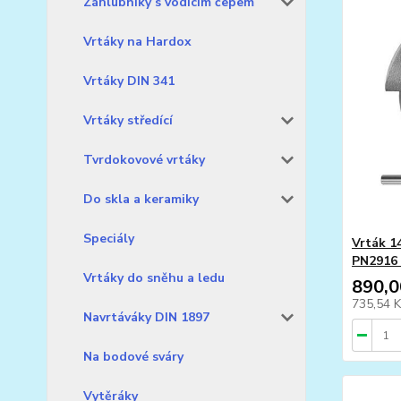
Záhlubníky s vodícím čepem
Vrtáky na Hardox
Vrtáky DIN 341
Vrtáky středící
Tvrdokovové vrtáky
Do skla a keramiky
Speciály
Vrták 1
PN2916
Vrtáky do sněhu a ledu
890,0
735,54 
Navrtáváky DIN 1897
Na bodové sváry
Vytěráky