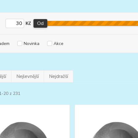
Kč
Od
adem
Novinka
Akce
jší
Nejlevnější
Nejdražší
1-20 z 231