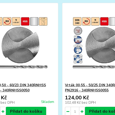
0,50 - 60/23 DIN 340RNHSS
Vrták 00,55 - 50/25 DIN 34
 - 340RNHSS0050
PN2916 - 340RNHSS0055
 Kč
124,00 Kč
Skladem
č
bez DPH
102,48 Kč
bez DPH
Přidat do košíku
Přidat do ko