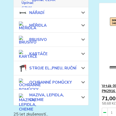
NÁŘADÍ
MĚŘIDLA
BRUSIVO
KARTÁČE
STROJE EL.,PNEU, RUČNÍ
OCHRANNÉ POMŮCKY
Vrták 0
PN2916
MAZIVA, LEPIDLA,
71,00
CHEMIE
58,68 K
25 let zkušeností...