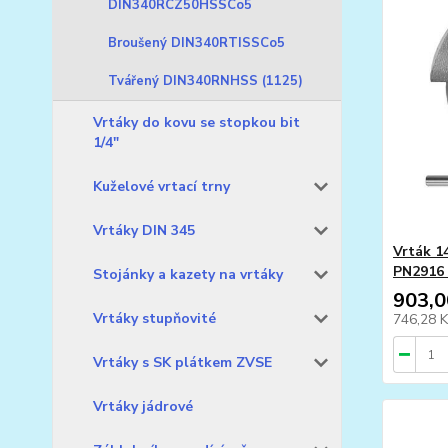
DIN340RCZ50HSSCo5
Broušený DIN340RTISSCo5
Tvářený DIN340RNHSS (1125)
Vrtáky do kovu se stopkou bit
1/4"
Kuželové vrtací trny
Vrtáky DIN 345
Vrták 1
PN2916
Stojánky a kazety na vrtáky
903,0
Vrtáky stupňovité
746,28 
Vrtáky s SK plátkem ZVSE
Vrtáky jádrové