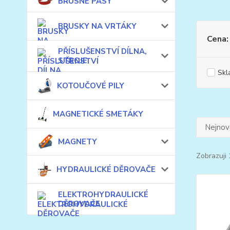
BRUSNÉ PÁSY
BRUSKY NA VRTÁKY
Cena:
PŘÍSLUŠENSTVÍ DÍLNA,
STROJE
Skl
KOTOUČOVÉ PILY
MAGNETICKÉ SMETÁKY
Nejnově
MAGNETY
Zobrazuji 
HYDRAULICKÉ DĚROVAČE
ELEKTROHYDRAULICKÉ
DĚROVAČE