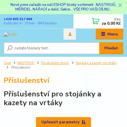
Nově jsme zařadili na náš ESHOP široký sortiment : NÁSTROJŮ,
MĚŘIDEL, NÁŘADÍ a další. Sekce... VŠE PRO VAŠI DÍLNU...
0
ks
+420 605 017 866
za
0,00 Kč
Každý den 8 - 20 hod - SMS kdykoliv
Menu
Hledat
Úvod
NÁSTROJE
Pro obrábění otvorů
Stojánky a kazety na vrtáky
Příslušenství
Příslušenství
Příslušenství pro stojánky a
kazety na vrtáky
Upřesnit parametry