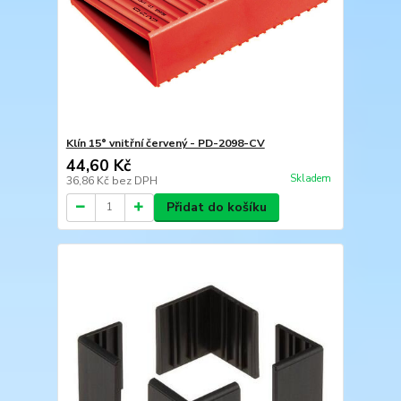
Klín 15° vnitřní červený - PD-2098-CV
44,60 Kč
Skladem
36,86 Kč
bez DPH
Přidat do košíku