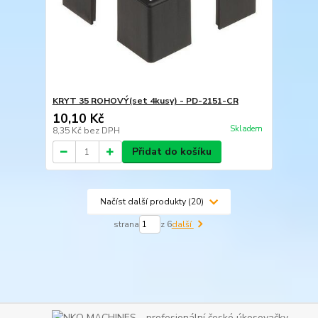
KRYT 35 ROHOVÝ(set 4kusy) - PD-2151-CR
10,10 Kč
Skladem
8,35 Kč
bez DPH
Přidat do košíku
Načíst další produkty (20)
strana
z 6
další