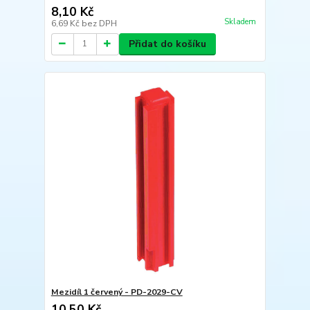
8,10 Kč
Skladem
6,69 Kč
bez DPH
Přidat do košíku
Mezidíl 1 červený - PD-2029-CV
10,50 Kč