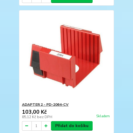
ADAPTER 2 - PD-2064-CV
103,00 Kč
Skladem
85,12 Kč
bez DPH
Přidat do košíku