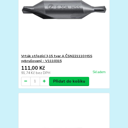
Vrták středící 3,15 tvar A ČSN221110 HSS
vybrušovaný - V1110315
111,00 Kč
Skladem
91,74 Kč
bez DPH
Přidat do košíku