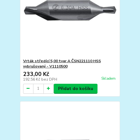
Vrták středící 5,00 tvar A ČSN221110 HSS
vybrušovaný - V1110500
233,00 Kč
Skladem
192,56 Kč
bez DPH
Přidat do košíku