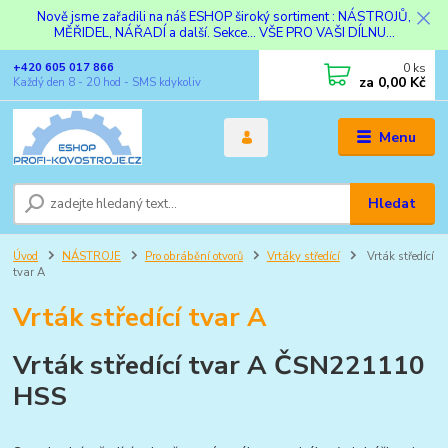
Nově jsme zařadili na náš ESHOP široký sortiment : NÁSTROJŮ,
MĚŘIDEL, NÁŘADÍ a další. Sekce... VŠE PRO VAŠI DÍLNU...
0
ks
+420 605 017 866
za
0,00 Kč
Každý den 8 - 20 hod - SMS kdykoliv
Menu
Hledat
Úvod
NÁSTROJE
Pro obrábění otvorů
Vrtáky středící
Vrták středící
tvar A
Vrták středící tvar A
Vrták středící tvar A ČSN221110
HSS