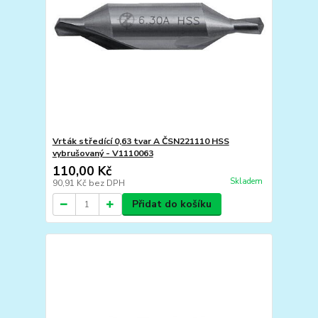
Vrták středící 0,63 tvar A ČSN221110 HSS
vybrušovaný - V1110063
110,00 Kč
Skladem
90,91 Kč
bez DPH
Přidat do košíku