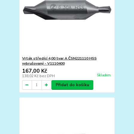
Vrták středící 4,00 tvar A ČSN221110 HSS
vybrušovaný - V1110400
167,00 Kč
Skladem
138,02 Kč
bez DPH
Přidat do košíku