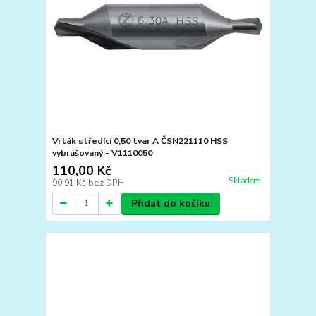
Vrták středící 0,50 tvar A ČSN221110 HSS
vybrušovaný - V1110050
110,00 Kč
Skladem
90,91 Kč
bez DPH
Přidat do košíku