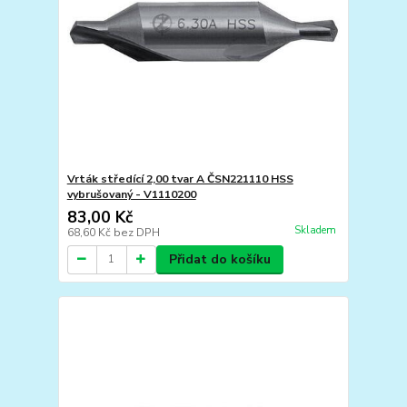
Vrták středící 2,00 tvar A ČSN221110 HSS
vybrušovaný - V1110200
83,00 Kč
Skladem
68,60 Kč
bez DPH
Přidat do košíku