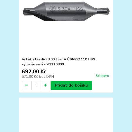
Vrták středící 8,00 tvar A ČSN221110 HSS
vybrušovaný - V1110800
692,00 Kč
Skladem
571,90 Kč
bez DPH
Přidat do košíku