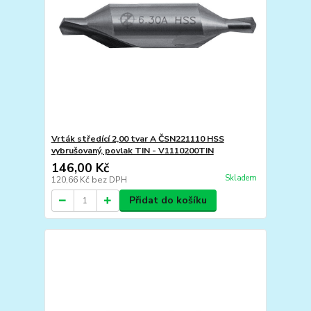
Vrták středící 2,00 tvar A ČSN221110 HSS
vybrušovaný, povlak TIN - V1110200TIN
146,00 Kč
Skladem
120,66 Kč
bez DPH
Přidat do košíku