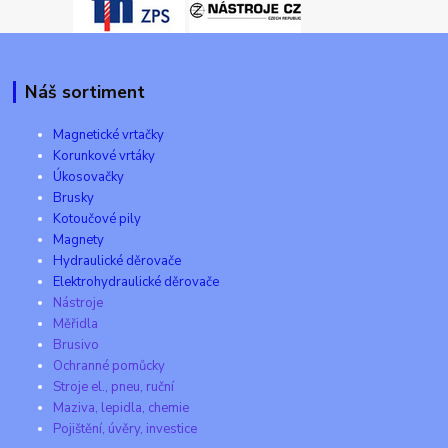
Náš sortiment
Magnetické vrtačky
Korunkové vrtáky
Úkosovačky
Brusky
Kotoučové pily
Magnety
Hydraulické děrovače
Elektrohydraulické děrovače
Nástroje
Měřidla
Brusivo
Ochranné pomůcky
Stroje el., pneu, ruční
Maziva, lepidla, chemie
Pojištění, úvěry, investice