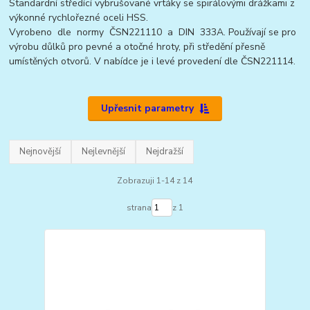
Standardní středící vybrušované vrtáky se spirálovými drážkami z
výkonné rychlořezné oceli HSS.
Vyrobeno dle normy ČSN221110 a DIN 333A. Používají se pro
výrobu důlků pro pevné a otočné hroty, při středění přesně
umístěných otvorů. V nabídce je i levé provedení dle ČSN221114.
Upřesnit parametry
Nejnovější
Nejlevnější
Nejdražší
Zobrazuji 1-14 z 14
strana
z 1