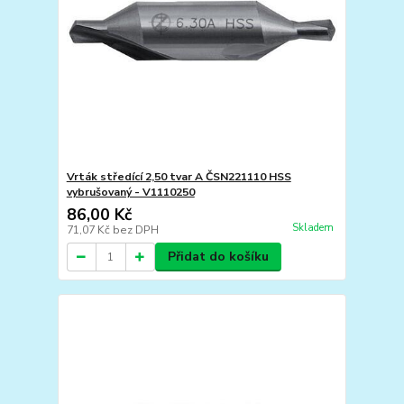
Vrták středící 2,50 tvar A ČSN221110 HSS
vybrušovaný - V1110250
86,00 Kč
Skladem
71,07 Kč
bez DPH
Přidat do košíku