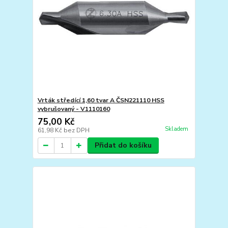
Vrták středící 1,60 tvar A ČSN221110 HSS
vybrušovaný - V1110160
75,00 Kč
Skladem
61,98 Kč
bez DPH
Přidat do košíku