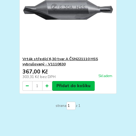
Vrták středící 6,30 tvar A ČSN221110 HSS
vybrušovaný - V1110630
367,00 Kč
Skladem
303,31 Kč
bez DPH
Přidat do košíku
strana
z 1