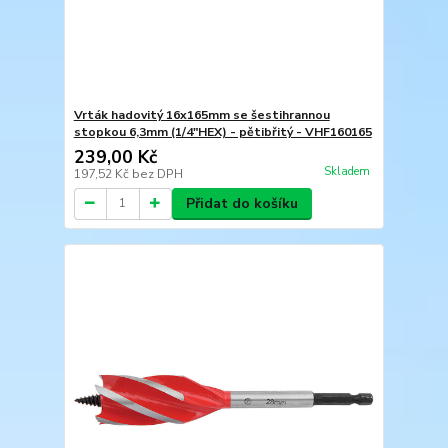
Vrták hadovitý 16x165mm se šestihrannou
stopkou 6,3mm (1/4"HEX) - pětibřitý - VHF160165
239,00 Kč
Skladem
197,52 Kč
bez DPH
Přidat do košíku