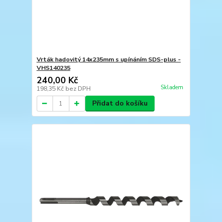
Vrták hadovitý 14x235mm s upínáním SDS-plus -
VHS140235
240,00 Kč
Skladem
198,35 Kč
bez DPH
Přidat do košíku