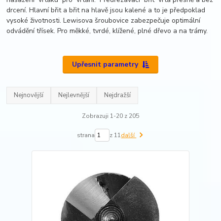
drcení. Hlavní břit a břit na hlavě jsou kalené a to je předpoklad
vysoké životnosti. Lewisova šroubovice zabezpečuje optimální
odvádění třísek. Pro měkké, tvrdé, klížené, plné dřevo a na trámy.
Upřesnit parametry
Nejnovější
Nejlevnější
Nejdražší
Zobrazuji 1-20 z 205
strana
z 11
další