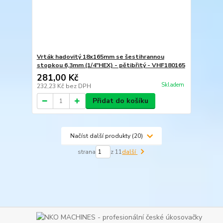
Vrták hadovitý 18x165mm se šestihrannou
stopkou 6,3mm (1/4"HEX) - pětibřitý - VHF180165
281,00 Kč
Skladem
232,23 Kč
bez DPH
Přidat do košíku
Načíst další produkty (20)
strana
z 11
další