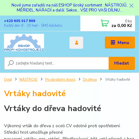
Nově jsme zařadili na náš ESHOP široký sortiment : NÁSTROJŮ,
MĚŘIDEL, NÁŘADÍ a další. Sekce... VŠE PRO VAŠI DÍLNU...
0
ks
+420 605 017 866
za
0,00 Kč
Každý den 8 - 20 hod - SMS kdykoliv
Menu
Hledat
Úvod
NÁSTROJE
Pro obrábění otvorů
Do dřeva
Vrtáky hadovité
Vrtáky hadovité
Vrtáky do dřeva hadovité
Výkonný vrták do dřeva z oceli CV odolné proti opotřebení.
Středicí hrot umožňuje přesné
nasazení vrtáku pro vrtání. Předřezávací břit vrtá přesně a bez