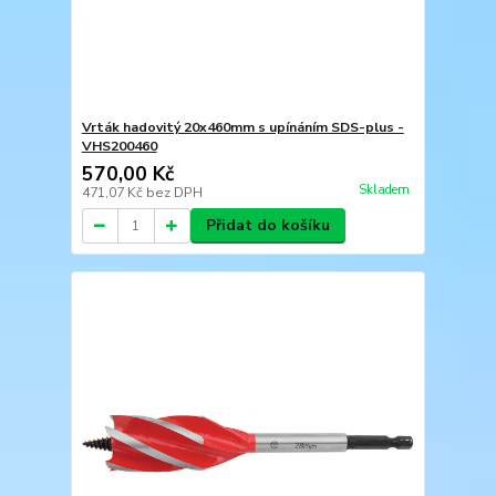
Vrták hadovitý 20x460mm s upínáním SDS-plus -
VHS200460
570,00 Kč
Skladem
471,07 Kč
bez DPH
Přidat do košíku