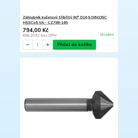
Záhlubník kuželový tříbřitý 90° D16,5 DIN335C
HSSCo5 VA - CZ798-165
794,00 Kč
Skladem
656,20 Kč
bez DPH
Přidat do košíku