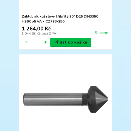
Záhlubník kuželový tříbřitý 90° D25 DIN335C
HSSCo5 VA - CZ798-250
1 264,00 Kč
Skladem
1 044,63 Kč
bez DPH
Přidat do košíku