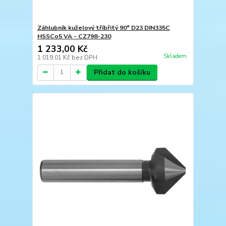
Záhlubník kuželový tříbřitý 90° D23 DIN335C
HSSCo5 VA - CZ798-230
1 233,00 Kč
Skladem
1 019,01 Kč
bez DPH
Přidat do košíku