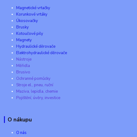
Magnetické vrtačky
Korunkové vrtáky
Úkosovačky
Brusky
Kotoučové pily
Magnety
Hydraulické děrovače
Elektrohydraulické děrovače
Nástroje
Měřidla
Brusivo
Ochranné pomůcky
Stroje el., pneu, ruční
Maziva, lepidla, chemie
Pojištění, úvěry, investice
O nákupu
O nás