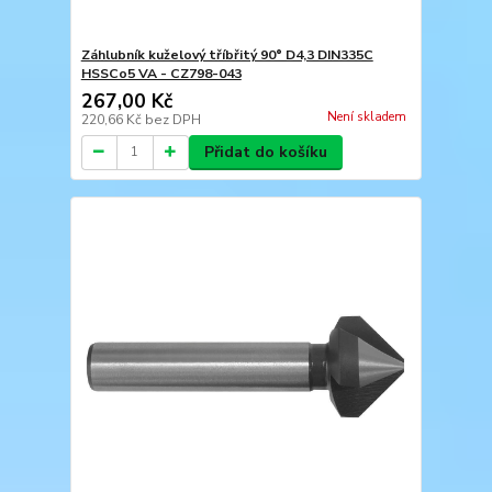
Záhlubník kuželový tříbřitý 90° D4,3 DIN335C
HSSCo5 VA - CZ798-043
267,00 Kč
Není skladem
220,66 Kč
bez DPH
Přidat do košíku