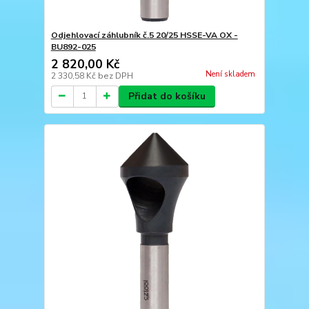
Odjehlovací záhlubník č.5 20/25 HSSE-VA OX -
BU892-025
2 820,00 Kč
Není skladem
2 330,58 Kč
bez DPH
Přidat do košíku