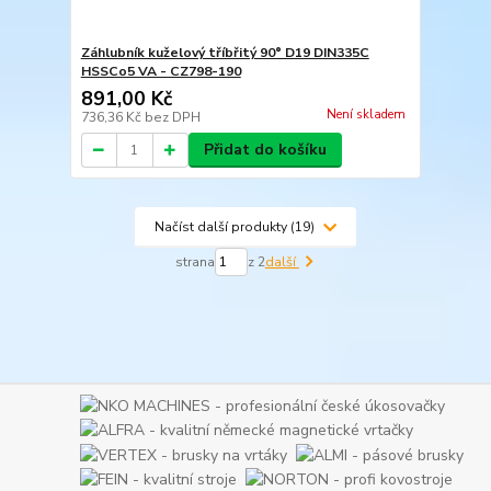
Záhlubník kuželový tříbřitý 90° D19 DIN335C
HSSCo5 VA - CZ798-190
891,00 Kč
Není skladem
736,36 Kč
bez DPH
Přidat do košíku
Načíst další produkty (19)
strana
z 2
další