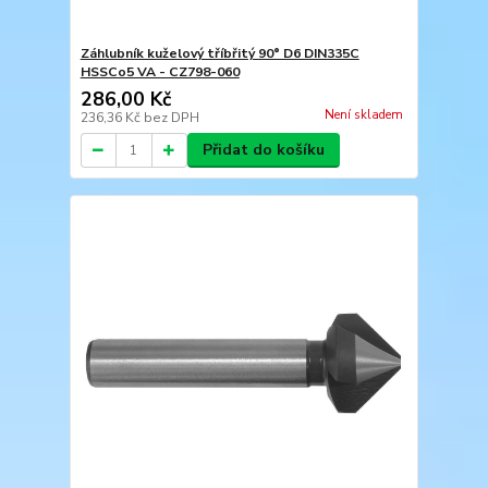
Záhlubník kuželový tříbřitý 90° D6 DIN335C
HSSCo5 VA - CZ798-060
286,00 Kč
Není skladem
236,36 Kč
bez DPH
Přidat do košíku