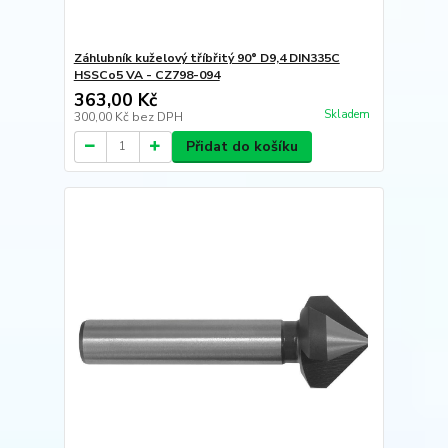
Záhlubník kuželový tříbřitý 90° D9,4 DIN335C
HSSCo5 VA - CZ798-094
363,00 Kč
Skladem
300,00 Kč
bez DPH
Přidat do košíku