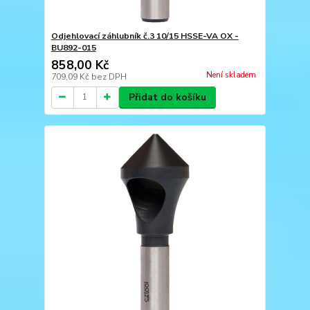
Odjehlovací záhlubník č.3 10/15 HSSE-VA OX -
BU892-015
858,00 Kč
Není skladem
709,09 Kč
bez DPH
Přidat do košíku