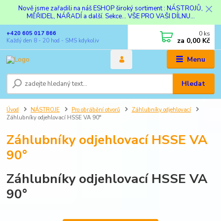
Nově jsme zařadili na náš ESHOP široký sortiment : NÁSTROJŮ,
MĚŘIDEL, NÁŘADÍ a další. Sekce... VŠE PRO VAŠI DÍLNU...
0
ks
+420 605 017 866
za
0,00 Kč
Každý den 8 - 20 hod - SMS kdykoliv
Menu
Hledat
Úvod
NÁSTROJE
Pro obrábění otvorů
Záhlubníky odjehlovací
Záhlubníky odjehlovací HSSE VA 90°
Záhlubníky odjehlovací HSSE VA
90°
Záhlubníky odjehlovací HSSE VA
90°