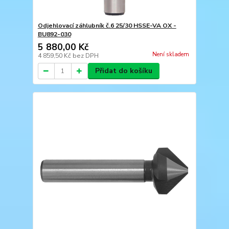
Odjehlovací záhlubník č.6 25/30 HSSE-VA OX -
BU892-030
5 880,00 Kč
Není skladem
4 859,50 Kč
bez DPH
Přidat do košíku