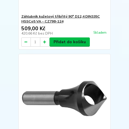
Záhlubník kuželový tříbřitý 90° D12,4 DIN335C
HSSCo5 VA - CZ798-124
509,00 Kč
Skladem
420,66 Kč
bez DPH
Přidat do košíku