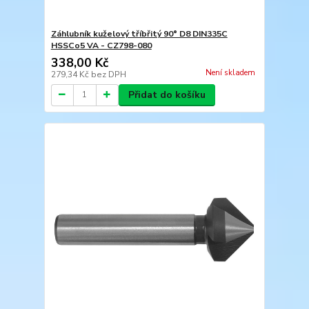
Záhlubník kuželový tříbřitý 90° D8 DIN335C
HSSCo5 VA - CZ798-080
338,00 Kč
Není skladem
279,34 Kč
bez DPH
Přidat do košíku