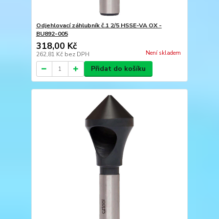
Odjehlovací záhlubník č.1 2/5 HSSE-VA OX -
BU892-005
318,00 Kč
Není skladem
262,81 Kč
bez DPH
Přidat do košíku