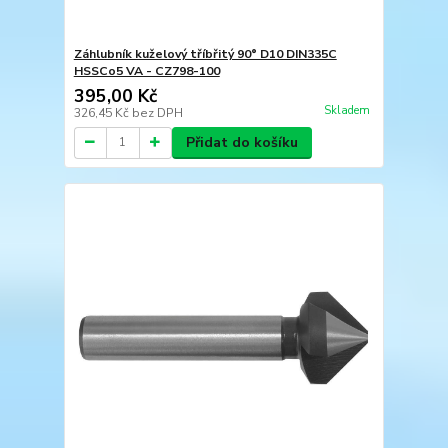
Záhlubník kuželový tříbřitý 90° D10 DIN335C
HSSCo5 VA - CZ798-100
395,00 Kč
Skladem
326,45 Kč
bez DPH
Přidat do košíku