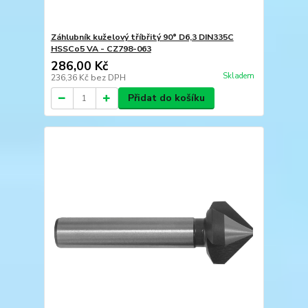
Záhlubník kuželový tříbřitý 90° D6,3 DIN335C
HSSCo5 VA - CZ798-063
286,00 Kč
Skladem
236,36 Kč
bez DPH
Přidat do košíku