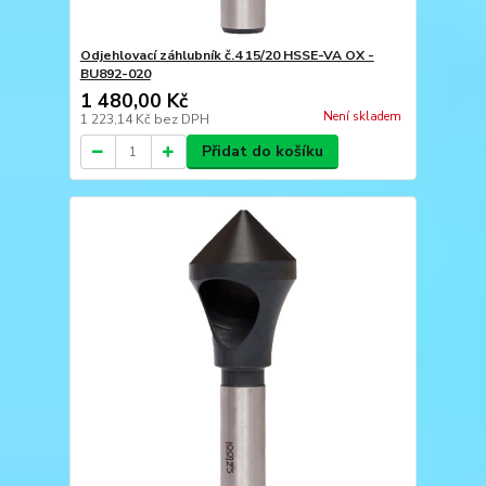
Odjehlovací záhlubník č.4 15/20 HSSE-VA OX -
BU892-020
1 480,00 Kč
Není skladem
1 223,14 Kč
bez DPH
Přidat do košíku