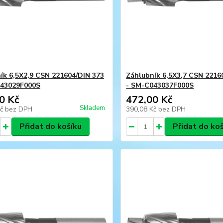
ík 6,5X2,9 CSN 221604/DIN 373
Záhlubník 6,5X3,7 CSN 2216
043029F000S
- SM-C043037F000S
0 Kč
472,00 Kč
Skladem
Kč
bez DPH
390,08 Kč
bez DPH
Přidat do košíku
Přidat do ko