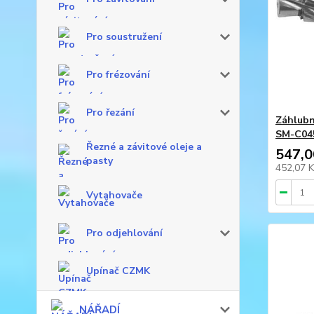
Pro soustružení
Pro frézování
Pro řezání
Záhlubn
SM-C04
Řezné a závitové oleje a
547,0
pasty
452,07 
Vytahovače
Pro odjehlování
Upínač CZMK
NÁŘADÍ