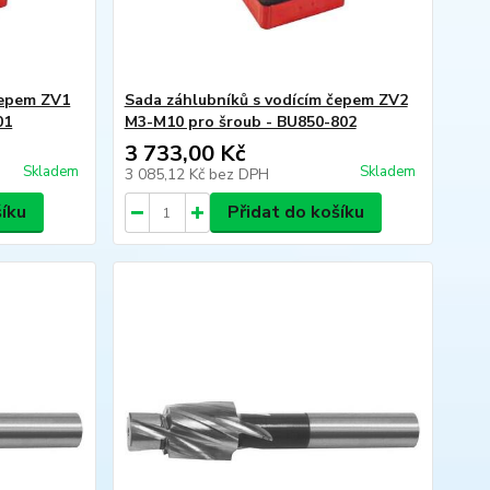
čepem ZV1
Sada záhlubníků s vodícím čepem ZV2
01
M3-M10 pro šroub - BU850-802
3 733,00 Kč
Skladem
Skladem
3 085,12 Kč
bez DPH
šíku
Přidat do košíku