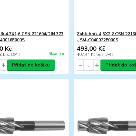
ík 4,3X1,6 CSN 221604/DIN 373
Záhlubník 4,3X2,2 CSN 2216
040016F000S
- SM-C040022F000S
0 Kč
493,00 Kč
Skladem
Kč
bez DPH
407,44 Kč
bez DPH
Přidat do košíku
Přidat do ko