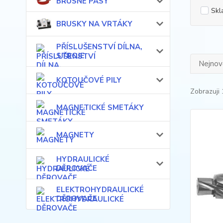
BRUSNÉ PÁSY
Skl
BRUSKY NA VRTÁKY
PŘÍSLUŠENSTVÍ DÍLNA,
STROJE
Nejnově
KOTOUČOVÉ PILY
Zobrazuji 
MAGNETICKÉ SMETÁKY
MAGNETY
HYDRAULICKÉ
DĚROVAČE
ELEKTROHYDRAULICKÉ
DĚROVAČE