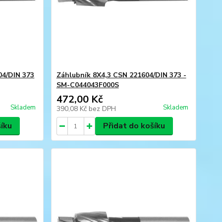
04/DIN 373
Záhlubník 8X4,3 CSN 221604/DIN 373 -
SM-C044043F000S
472,00 Kč
Skladem
Skladem
390,08 Kč
bez DPH
šíku
Přidat do košíku