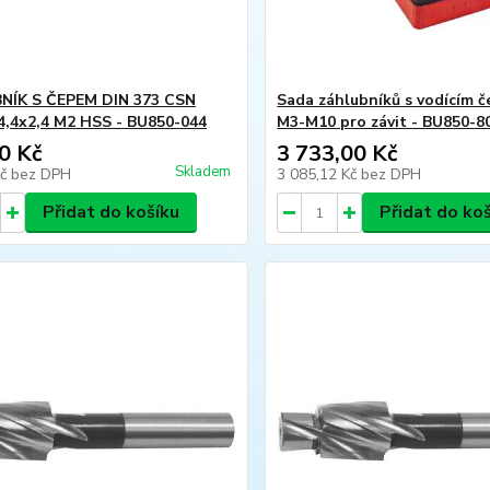
NÍK S ČEPEM DIN 373 CSN
Sada záhlubníků s vodícím 
4,4x2,4 M2 HSS - BU850-044
M3-M10 pro závit - BU850-8
0 Kč
3 733,00 Kč
Skladem
Kč
bez DPH
3 085,12 Kč
bez DPH
Přidat do košíku
Přidat do ko