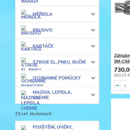
MĚŘIDLA
BRUSIVO
KARTÁČE
Záhlubn
SM-C04
STROJE EL.,PNEU, RUČNÍ
730,0
603,31 
OCHRANNÉ POMŮCKY
MAZIVA, LEPIDLA,
CHEMIE
25 let zkušeností...
POJIŠTĚNÍ, ÚVĚRY,