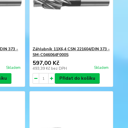
DIN 373 -
Záhlubník 11X6,4 CSN 221604/DIN 373 -
SM-C046064F000S
597,00 Kč
Skladem
Skladem
493,39 Kč
bez DPH
šíku
Přidat do košíku