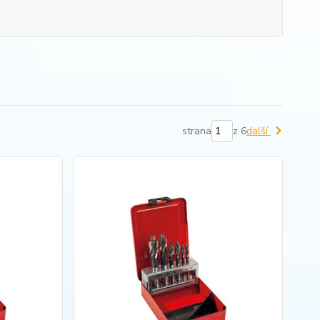
strana
z 6
další