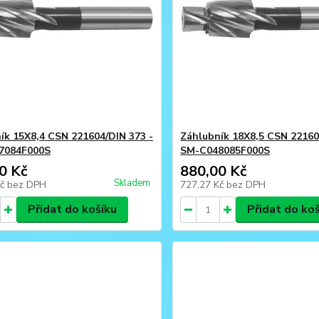
ík 15X8,4 CSN 221604/DIN 373 -
Záhlubník 18X8,5 CSN 22160
7084F000S
SM-C048085F000S
0 Kč
880,00 Kč
Skladem
Kč
bez DPH
727,27 Kč
bez DPH
Přidat do košíku
Přidat do ko