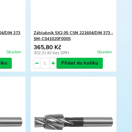
04/DIN 373
Záhlubník 5X2,05 CSN 221604/DIN 373 -
SM-C041020F000S
365,80 Kč
Skladem
Skladem
302,31 Kč
bez DPH
šíku
Přidat do košíku