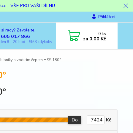
ce... VŠE PRO VAŠI DÍLNU...
Přihlášení
 si rady? Zavolejte.
0
ks
 605 017 866
za
0,00 Kč
den 8 - 20 hod - SMS kdykoliv
lubníky s vodícím čepem HSS 180°
0°
0°
Do
Kč