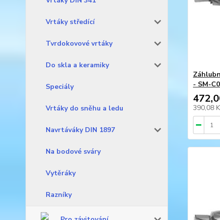
Vrtáky DIN 341
Vrtáky středící
Tvrdokovové vrtáky
Do skla a keramiky
Záhlubn
- SM-C
Speciály
472,0
390,08 
Vrtáky do sněhu a ledu
Navrtáváky DIN 1897
Na bodové sváry
Vytěráky
Razníky
Pro závitování