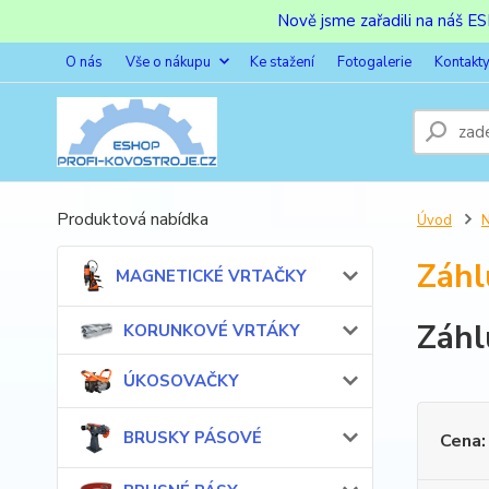
Nově jsme zařadili na náš 
O nás
Vše o nákupu
Ke stažení
Fotogalerie
Kontakt
Produktová nabídka
Úvod
Záhl
MAGNETICKÉ VRTAČKY
Záhl
KORUNKOVÉ VRTÁKY
ÚKOSOVAČKY
BRUSKY PÁSOVÉ
Cena: