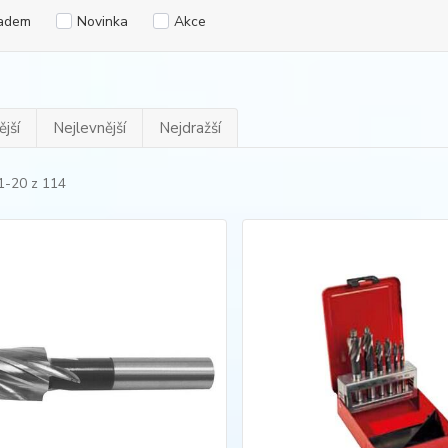
adem
Novinka
Akce
jší
Nejlevnější
Nejdražší
1-20 z 114