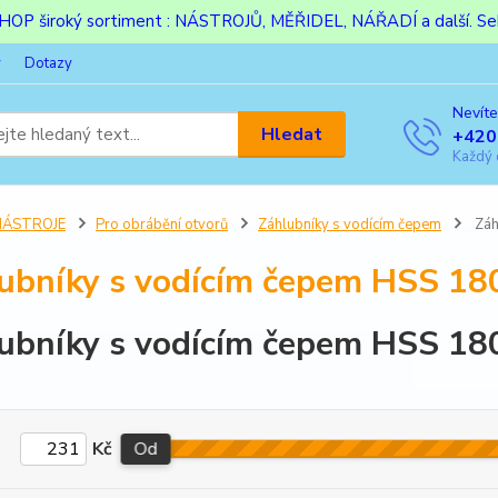
ESHOP široký sortiment : NÁSTROJŮ, MĚŘIDEL, NÁŘADÍ a další. Sek
y
Dotazy
Nevíte
Hledat
+420
Každý 
NÁSTROJE
Pro obrábění otvorů
Záhlubníky s vodícím čepem
Záh
ubníky s vodícím čepem HSS 18
ubníky s vodícím čepem HSS 18
Kč
Od