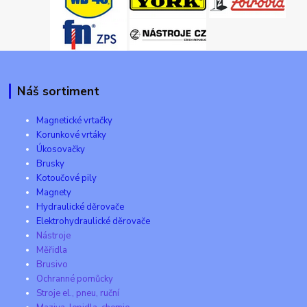
Náš sortiment
Magnetické vrtačky
Korunkové vrtáky
Úkosovačky
Brusky
Kotoučové pily
Magnety
Hydraulické děrovače
Elektrohydraulické děrovače
Nástroje
Měřidla
Brusivo
Ochranné pomůcky
Stroje el., pneu, ruční