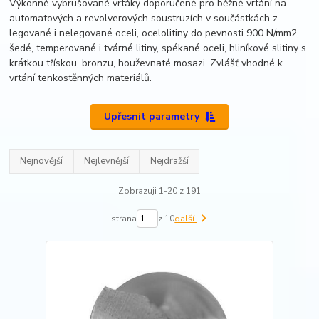
Výkonné vybrušované vrtáky doporučené pro běžné vrtání na
automatových a revolverových soustruzích v součástkách z
legované i nelegované oceli, ocelolitiny do pevnosti 900 N/mm2,
šedé, temperované i tvárné litiny, spékané oceli, hliníkové slitiny s
krátkou třískou, bronzu, houževnaté mosazi. Zvlášť vhodné k
vrtání tenkostěnných materiálů.
Upřesnit parametry
Nejnovější
Nejlevnější
Nejdražší
Zobrazuji 1-20 z 191
strana
z 10
další