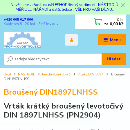
Nově jsme zařadili na náš ESHOP široký sortiment : NÁSTROJŮ,
MĚŘIDEL, NÁŘADÍ a další. Sekce... VŠE PRO VAŠI DÍLNU...
0
ks
+420 605 017 866
za
0,00 Kč
Každý den 8 - 20 hod - SMS kdykoliv
Menu
Hledat
Úvod
NÁSTROJE
Pro obrábění otvorů
Vrtáky DIN 1897
Broušený
DIN1897LNHSS
Broušený DIN1897LNHSS
Vrták krátký broušený levotočivý
DIN 1897LNHSS (PN2904)