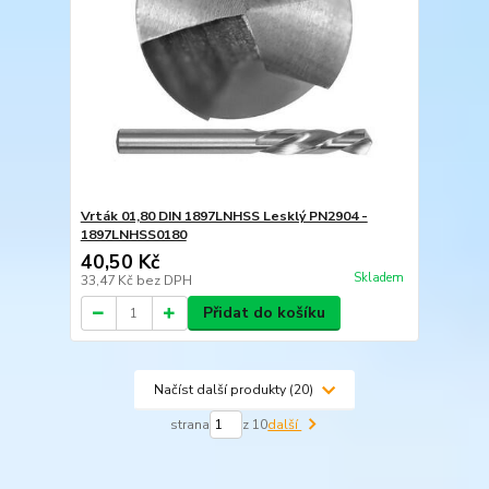
Vrták 01,80 DIN 1897LNHSS Lesklý PN2904 -
1897LNHSS0180
40,50 Kč
Skladem
33,47 Kč
bez DPH
Přidat do košíku
Načíst další produkty (20)
strana
z 10
další