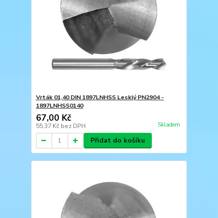
Vrták 01,40 DIN 1897LNHSS Lesklý PN2904 -
1897LNHSS0140
67,00 Kč
Skladem
55,37 Kč
bez DPH
Přidat do košíku