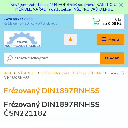
Nově jsme zařadili na náš ESHOP široký sortiment : NÁSTROJŮ,
MĚŘIDEL, NÁŘADÍ a další. Sekce... VŠE PRO VAŠI DÍLNU...
0
ks
+420 605 017 866
za
0,00 Kč
Každý den 8 - 20 hod - SMS kdykoliv
Menu
Hledat
Úvod
NÁSTROJE
Pro obrábění otvorů
Vrtáky DIN 1897
Frézovaný
DIN1897RNHSS
Frézovaný DIN1897RNHSS
Frézovaný DIN1897RNHSS
ČSN221182