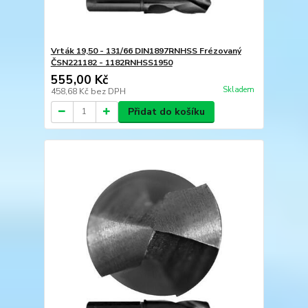
Vrták 19,50 - 131/66 DIN1897RNHSS Frézovaný
ČSN221182 - 1182RNHSS1950
555,00 Kč
Skladem
458,68 Kč
bez DPH
Přidat do košíku