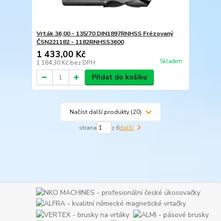
Vrták 36,00 - 135/70 DIN1897RNHSS Frézovaný
ČSN221182 - 1182RNHSS3600
1 433,00 Kč
Skladem
1 184,30 Kč
bez DPH
Přidat do košíku
Načíst další produkty (20)
strana
z 6
další