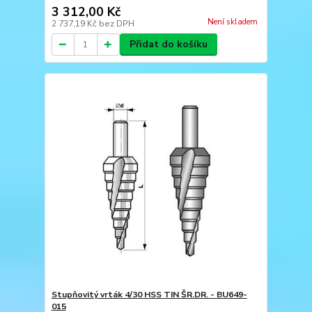
3 312,00 Kč
Není skladem
2 737,19 Kč
bez DPH
Přidat do košíku
Stupňovitý vrták 4/30 HSS TIN ŠR.DR. - BU649-
015