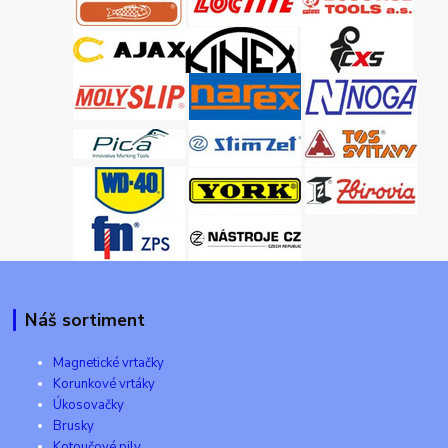
Náš sortiment
Magnetické vrtačky
Korunkové vrtáky
Úkosovačky
Brusky
Kotoučové pily