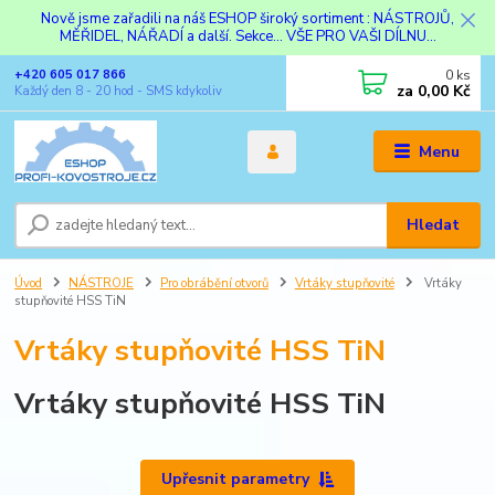
Nově jsme zařadili na náš ESHOP široký sortiment : NÁSTROJŮ,
MĚŘIDEL, NÁŘADÍ a další. Sekce... VŠE PRO VAŠI DÍLNU...
0
ks
+420 605 017 866
za
0,00 Kč
Každý den 8 - 20 hod - SMS kdykoliv
Menu
Hledat
Úvod
NÁSTROJE
Pro obrábění otvorů
Vrtáky stupňovité
Vrtáky
stupňovité HSS TiN
Vrtáky stupňovité HSS TiN
Vrtáky stupňovité HSS TiN
Upřesnit parametry