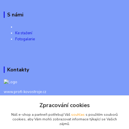
S námi
Ke stažení
Fotogalerie
Kontakty
www.profi-kovostroje.cz
Zpracování cookies
+420 605 017 866
Každý den 8 - 20 hod - SMS kdykoliv
Náš e-shop a partneři potřebují Váš
souhlas
s použitím souborů
cookies, aby Vám mohli zobrazovat informace týkající se Vašich
info@profi-kovostroje.cz
zájmů.