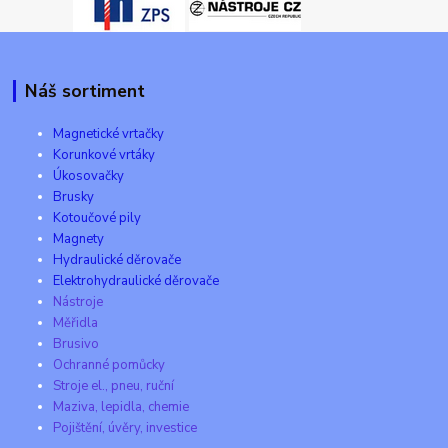
Náš sortiment
Magnetické vrtačky
Korunkové vrtáky
Úkosovačky
Brusky
Kotoučové pily
Magnety
Hydraulické děrovače
Elektrohydraulické děrovače
Nástroje
Měřidla
Brusivo
Ochranné pomůcky
Stroje el., pneu, ruční
Maziva, lepidla, chemie
Pojištění, úvěry, investice