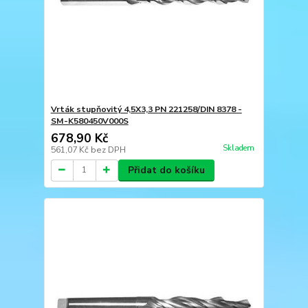
Vrták stupňovitý 4,5X3,3 PN 221258/DIN 8378 -
SM-K580450V000S
678,90 Kč
Skladem
561,07 Kč
bez DPH
Přidat do košíku