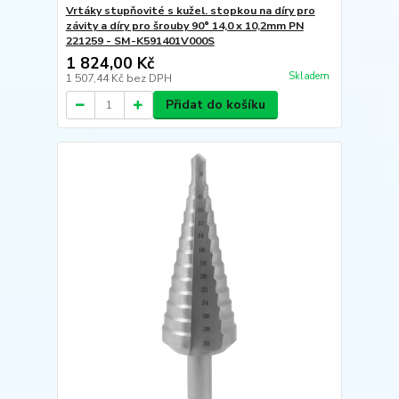
Vrtáky stupňovité s kužel. stopkou na díry pro
závity a díry pro šrouby 90° 14,0 x 10,2mm PN
221259 - SM-K591401V000S
1 824,00 Kč
Skladem
1 507,44 Kč
bez DPH
Přidat do košíku