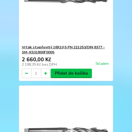
Vrták stupňovitý 18X10,5 PN 221253/DIN 8377 -
SM-K531800F000S
2 660,00 Kč
Skladem
2 198,35 Kč
bez DPH
Přidat do košíku