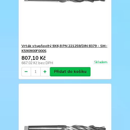
Vrták stupňovitý 9X6,8 PN 221259/DIN 8379 - SM-
K590900F000S
807,10 Kč
Skladem
667,02 Kč
bez DPH
Přidat do košíku