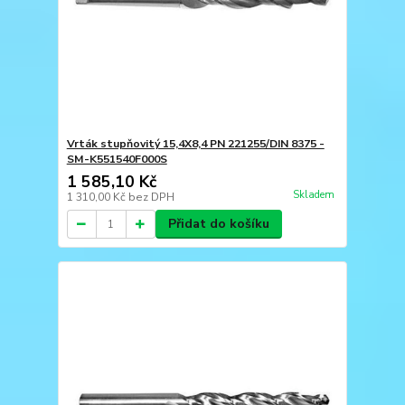
Vrták stupňovitý 15,4X8,4 PN 221255/DIN 8375 -
SM-K551540F000S
1 585,10 Kč
Skladem
1 310,00 Kč
bez DPH
Přidat do košíku