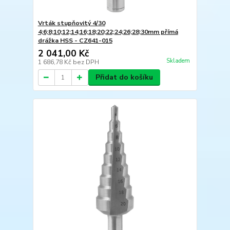
Vrták stupňovitý 4/30
4;6;8;10;12;14;16;18;20;22;24;26;28;30mm přímá
drážka HSS - CZ641-015
2 041,00 Kč
Skladem
1 686,78 Kč
bez DPH
Přidat do košíku