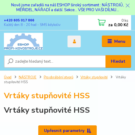
Nově jsme zařadili na náš ESHOP široký sortiment : NÁSTROJŮ,
MĚŘIDEL, NÁŘADÍ a další. Sekce... VŠE PRO VAŠI DÍLNU...
0
ks
+420 605 017 866
za
0,00 Kč
Každý den 8 - 20 hod - SMS kdykoliv
Menu
Hledat
Úvod
NÁSTROJE
Pro obrábění otvorů
Vrtáky stupňovité
Vrtáky
stupňovité HSS
Vrtáky stupňovité HSS
Vrtáky stupňovité HSS
Upřesnit parametry