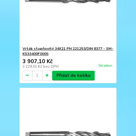
Vrták stupňovitý 34X21 PN 221253/DIN 8377 - SM-
K533400F000S
3 907,10 Kč
Skladem
3 229,01 Kč
bez DPH
Přidat do košíku