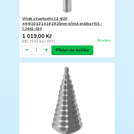
Vrták stupňovitý č.1 4/20
4;6;8;10;12;14;16;18;20mm přímá drážka HSS -
CZ641-010
1 019,00 Kč
Skladem
842,15 Kč
bez DPH
Přidat do košíku