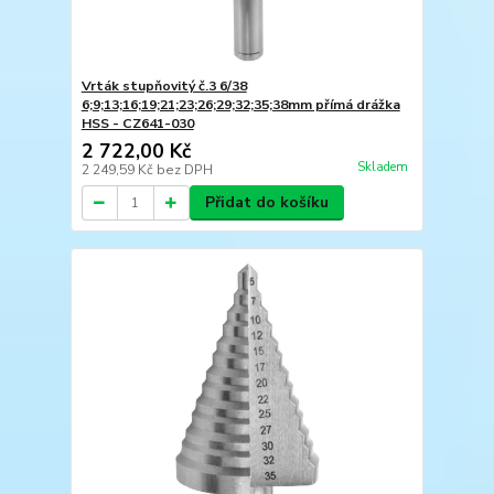
Vrták stupňovitý č.3 6/38
6;9;13;16;19;21;23;26;29;32;35;38mm přímá drážka
HSS - CZ641-030
2 722,00 Kč
Skladem
2 249,59 Kč
bez DPH
Přidat do košíku