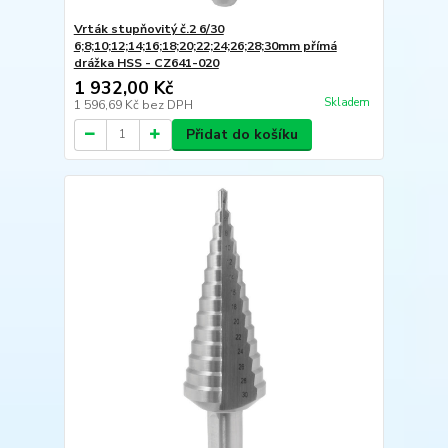
Vrták stupňovitý č.2 6/30
6;8;10;12;14;16;18;20;22;24;26;28;30mm přímá
drážka HSS - CZ641-020
1 932,00 Kč
Skladem
1 596,69 Kč
bez DPH
Přidat do košíku