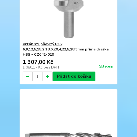
Vrták stupňovitý PG2
6;9;12,5;15,2;18,6;20,4;22,5;28,3mm přímá drážka
HSS - CZ642-020
1 307,00 Kč
Skladem
1 080,17 Kč
bez DPH
Přidat do košíku