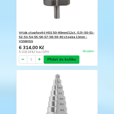
Vrták stupňovitý HSS 50-60mm/12st. (13)-50-51-
52-53-54-55-56-57-58-59-60 stopka 13mm -
VS56HSS
6 314,00 Kč
Skladem
5 218,18 Kč
bez DPH
Přidat do košíku