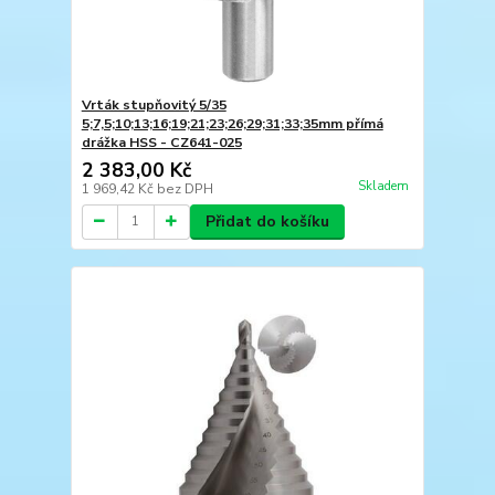
Vrták stupňovitý 5/35
5;7,5;10;13;16;19;21;23;26;29;31;33;35mm přímá
drážka HSS - CZ641-025
2 383,00 Kč
Skladem
1 969,42 Kč
bez DPH
Přidat do košíku