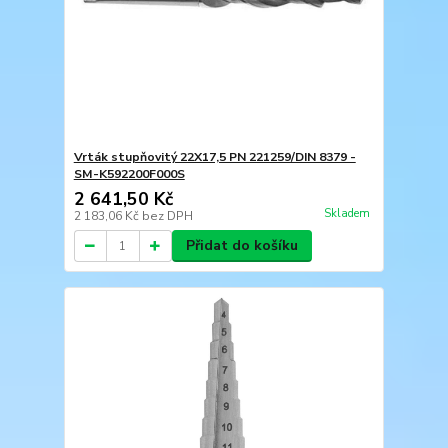
Vrták stupňovitý 22X17,5 PN 221259/DIN 8379 -
SM-K592200F000S
2 641,50 Kč
Skladem
2 183,06 Kč
bez DPH
Přidat do košíku