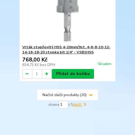
Vrták stupňovitý HSS 4-20mm/9st. 4-6-8-10-12-
14-16-18-20 stopka bit 1/4" - VSB1HSS
768,00 Kč
Skladem
634,71 Kč
bez DPH
Přidat do košíku
Načíst další produkty (20)
strana
z 5
další