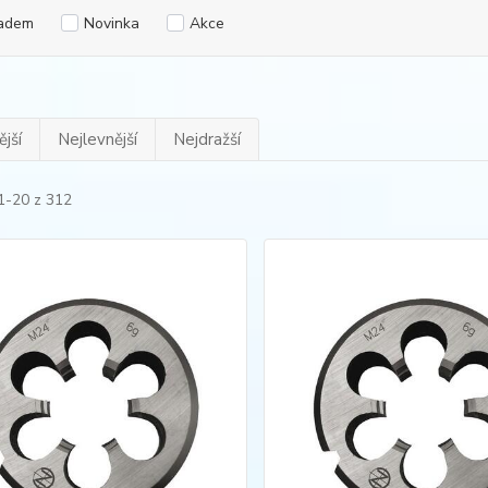
adem
Novinka
Akce
jší
Nejlevnější
Nejdražší
1-20 z 312