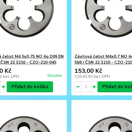
á čelist M4,5x0,75 NO 6g DIN EN
Závitová čelist M4x0,7 NO 6
/ ČSN 22 3210 - CZO-210-045
568 / ČSN 22 3210 - CZO-21
0 Kč
153,00 Kč
Skladem
Kč
bez DPH
126,45 Kč
bez DPH
Přidat do košíku
Přidat do ko