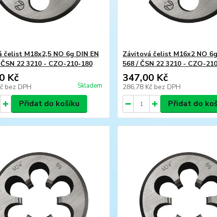
á čelist M18x2,5 NO 6g DIN EN
Závitová čelist M16x2 NO 6
/ ČSN 22 3210 - CZO-210-180
568 / ČSN 22 3210 - CZO-21
0 Kč
347,00 Kč
Skladem
Kč
bez DPH
286,78 Kč
bez DPH
Přidat do košíku
Přidat do ko