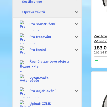
šestihranné
Oprava závitů
Pro soustružení
Závitov
Pro frézování
22 568 
183,0
Pro řezání
151,24 
Řezné a závitové oleje a
pasty
Vytahovače
Pro odjehlování
Upínač CZMK