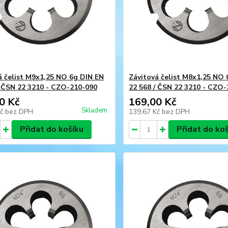
á čelist M9x1,25 NO 6g DIN EN
Závitová čelist M8x1,25 NO 
/ ČSN 22 3210 - CZO-210-090
22 568 / ČSN 22 3210 - CZO
0 Kč
169,00 Kč
Skladem
Kč
bez DPH
139,67 Kč
bez DPH
Přidat do košíku
Přidat do ko