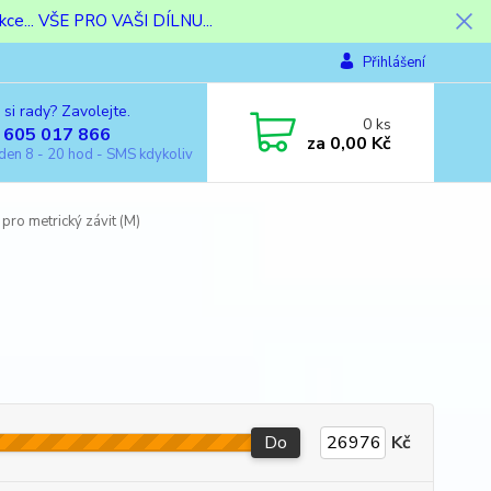
ce... VŠE PRO VAŠI DÍLNU...
Přihlášení
 si rady? Zavolejte.
0
ks
 605 017 866
za
0,00 Kč
den 8 - 20 hod - SMS kdykoliv
pro metrický závit (M)
Do
Kč