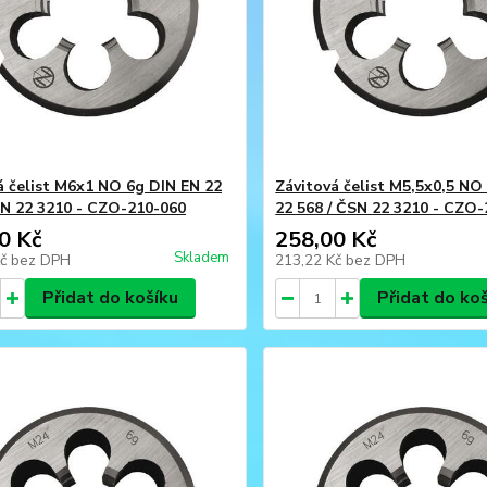
á čelist M6x1 NO 6g DIN EN 22
Závitová čelist M5,5x0,5 NO
SN 22 3210 - CZO-210-060
22 568 / ČSN 22 3210 - CZO
0 Kč
258,00 Kč
Skladem
Kč
bez DPH
213,22 Kč
bez DPH
Přidat do košíku
Přidat do ko