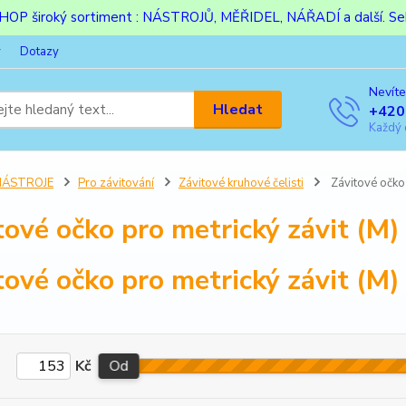
ESHOP široký sortiment : NÁSTROJŮ, MĚŘIDEL, NÁŘADÍ a další. Sek
y
Dotazy
Nevíte
Hledat
+420
Každý 
NÁSTROJE
Pro závitování
Závitové kruhové čelisti
Závitové očko 
tové očko pro metrický závit (M)
tové očko pro metrický závit (M)
Kč
Od