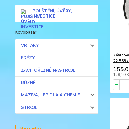
POJIŠTĚNÍ, ÚVĚRY,
INVESTICE
Kovobazar
VRTÁKY
Závitov
FRÉZY
22 568 
155,0
ZÁVITOŘEZNÉ NÁSTROJE
128,10 
RŮZNÉ
MAZIVA, LEPIDLA A CHEMIE
STROJE