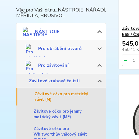
Vše pro Vaši dílnu...NÁSTROJE, NÁŘADÍ,
MĚŘIDLA, BRUSIVO...
Závitov
NÁSTROJE
568 / Č
545,0
Pro obrábění otvorů
450,41 
Pro závitování
Závitové kruhové čelisti
Závitové očko pro metrický
závit (M)
Závitové očko pro jemný
metrický závit (MF)
Závitové očko pro
Whitworthův válcový závit