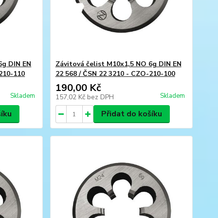
6g DIN EN
Závitová čelist M10x1,5 NO 6g DIN EN
-210-110
22 568 / ČSN 22 3210 - CZO-210-100
190,00 Kč
Skladem
Skladem
157,02 Kč
bez DPH
šíku
Přidat do košíku