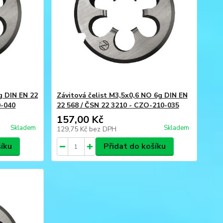
g DIN EN 22
Závitová čelist M3,5x0,6 NO 6g DIN EN
0-040
22 568 / ČSN 22 3210 - CZO-210-035
157,00 Kč
Skladem
Skladem
129,75 Kč
bez DPH
šíku
Přidat do košíku