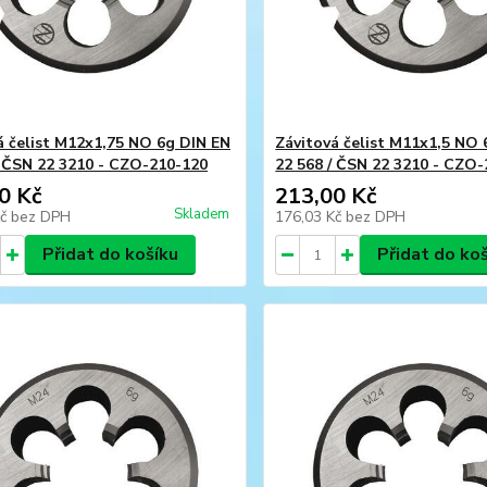
á čelist M12x1,75 NO 6g DIN EN
Závitová čelist M11x1,5 NO 
/ ČSN 22 3210 - CZO-210-120
22 568 / ČSN 22 3210 - CZO
0 Kč
213,00 Kč
Skladem
Kč
bez DPH
176,03 Kč
bez DPH
Přidat do košíku
Přidat do ko