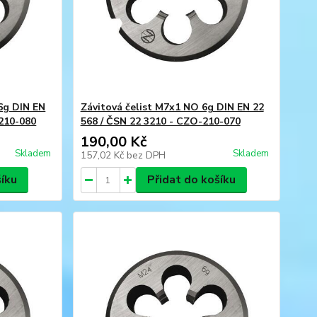
6g DIN EN
Závitová čelist M7x1 NO 6g DIN EN 22
-210-080
568 / ČSN 22 3210 - CZO-210-070
190,00 Kč
Skladem
Skladem
157,02 Kč
bez DPH
šíku
Přidat do košíku