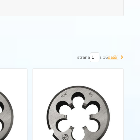
strana
z 16
další