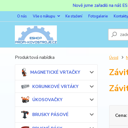
Nově jsme zařadili na náš 
O nás
Vše o nákupu
Ke stažení
Fotogalerie
Kontakt
Produktová nabídka
Úvod
Závi
MAGNETICKÉ VRTAČKY
Závi
KORUNKOVÉ VRTÁKY
ÚKOSOVAČKY
BRUSKY PÁSOVÉ
Cena: