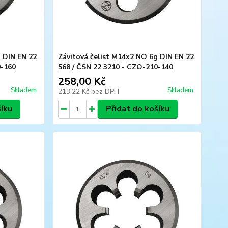
g DIN EN 22
Závitová čelist M14x2 NO 6g DIN EN 22
0-160
568 / ČSN 22 3210 - CZO-210-140
258,00 Kč
Skladem
Skladem
213,22 Kč
bez DPH
šíku
Přidat do košíku