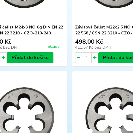
á čelist M24x3 NO 6g DIN EN 22
Závitová čelist M22x2,5 NO 
SN 22 3210 - CZO-210-240
22 568 / ČSN 22 3210 - CZO
0 Kč
498,00 Kč
Skladem
Kč
bez DPH
411,57 Kč
bez DPH
Přidat do košíku
Přidat do ko