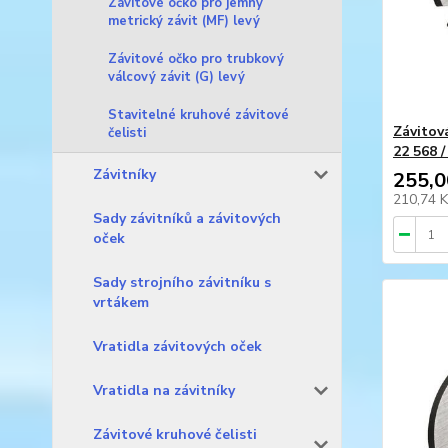
Závitové očko pro jemný
metrický závit (MF) levý
Závitové očko pro trubkový
válcový závit (G) levý
Stavitelné kruhové závitové
Závitov
čelisti
22 568 
Závitníky
255,0
210,74 
Sady závitníků a závitových
oček
Sady strojního závitníku s
vrtákem
Vratidla závitových oček
Vratidla na závitníky
Závitové kruhové čelisti