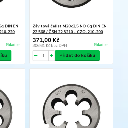
6g DIN EN
Závitová čelist M20x2,5 NO 6g DIN EN
-210-220
22 568 / ČSN 22 3210 - CZO-210-200
371,00 Kč
Skladem
Skladem
306,61 Kč
bez DPH
šíku
Přidat do košíku