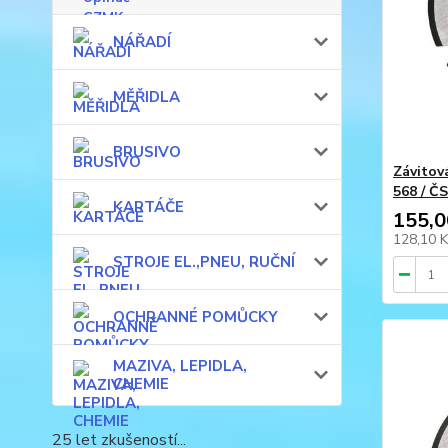
NÁŘADÍ
MĚŘIDLA
BRUSIVO
Závitov
568 / Č
KARTÁČE
155,0
128,10 
STROJE EL.,PNEU, RUČNÍ
OCHRANNÉ POMŮCKY
MAZIVA, LEPIDLA,
CHEMIE
25 let zkušeností...